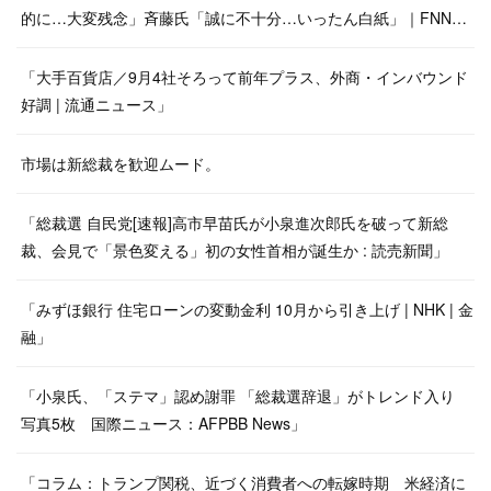
的に…大変残念」斉藤氏「誠に不十分…いったん白紙」｜FNN…
「大手百貨店／9月4社そろって前年プラス、外商・インバウンド
好調 | 流通ニュース」
市場は新総裁を歓迎ムード。
「総裁選 自民党[速報]高市早苗氏が小泉進次郎氏を破って新総
裁、会見で「景色変える」初の女性首相が誕生か : 読売新聞」
「みずほ銀行 住宅ローンの変動金利 10月から引き上げ | NHK | 金
融」
「小泉氏、「ステマ」認め謝罪 「総裁選辞退」がトレンド入り
写真5枚 国際ニュース：AFPBB News」
「コラム：トランプ関税、近づく消費者への転嫁時期 米経済に