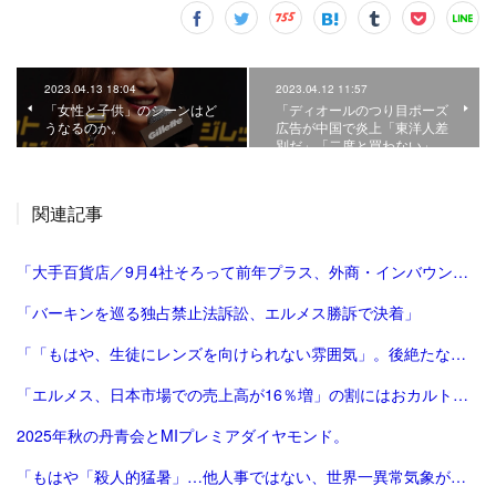
2023.04.13 18:04
2023.04.12 11:57
「女性と子供」のシーンはど
「ディオールのつり目ポーズ
うなるのか。
広告が中国で炎上「東洋人差
別だ」「二度と買わない」…
関連記事
「大手百貨店／9月4社そろって前年プラス、外商・インバウンド好調 | 流通ニュース」
「バーキンを巡る独占禁止法訴訟、エルメス勝訴で決着」
「「もはや、生徒にレンズを向けられない雰囲気」。後絶たない教員による盗撮、現場に波紋――運動会や修学旅行控え、先生が萎縮するワケ | 鹿児島のニュース | 南日本新聞デジタル」
「エルメス、日本市場での売上高が16％増」の割にはおカルト系（笑）は減った気がする。
2025年秋の丹青会とMIプレミアダイヤモンド。
「もはや「殺人的猛暑」…他人事ではない、世界一異常気象が発生する国とは？ | ニュースな本 | ダイヤモンド・オンライン」