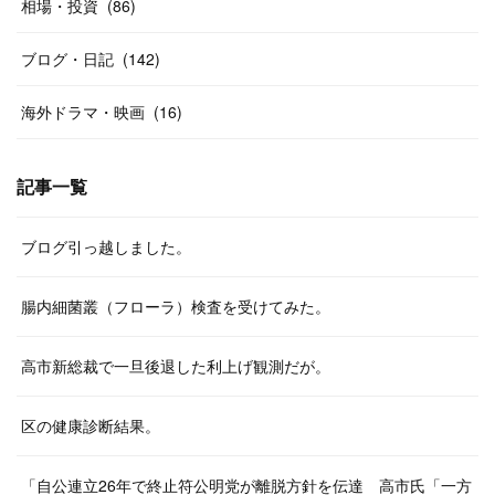
相場・投資
(
86
)
ブログ・日記
(
142
)
海外ドラマ・映画
(
16
)
記事一覧
ブログ引っ越しました。
腸内細菌叢（フローラ）検査を受けてみた。
高市新総裁で一旦後退した利上げ観測だが。
区の健康診断結果。
「自公連立26年で終止符公明党が離脱方針を伝達 高市氏「一方