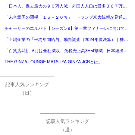
「日本人、過去最大の９０万人減 外国人人口は最多３６７万人―総務省：時事ドットコム」
「未合意国の関税「１５～２０％」 トランプ米大統領が見通し：時事ドットコム」
チャーリーのエルパト【シーズン9】第一章フィナーレに向けて。
「上場企業の「平均年間給与」動向調査（2024年度決算）｜株式会社 帝国データバンク[TDB]」
「百貨店4社、6月は全社減収 免税売上高3〜4割減 - 日本経済新聞」
THE GINZA LOUNGE MATSUYA GINZA JCBとは。
記事人気ランキング
（日）
記事人気ランキング
（週）