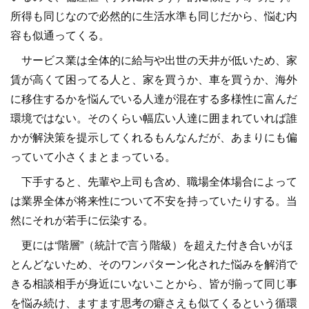
所得も同じなので必然的に生活水準も同じだから、悩む内
容も似通ってくる。
サービス業は全体的に給与や出世の天井が低いため、家
賃が高くて困ってる人と、家を買うか、車を買うか、海外
に移住するかを悩んでいる人達が混在する多様性に富んだ
環境ではない。そのくらい幅広い人達に囲まれていれば誰
かが解決策を提示してくれるもんなんだが、あまりにも偏
っていて小さくまとまっている。
下手すると、先輩や上司も含め、職場全体場合によって
は業界全体が将来性について不安を持っていたりする。当
然にそれが若手に伝染する。
更には“階層”（統計で言う階級）を超えた付き合いがほ
とんどないため、そのワンパターン化された悩みを解消で
きる相談相手が身近にいないことから、皆が揃って同じ事
を悩み続け、ますます思考の癖さえも似てくるという循環