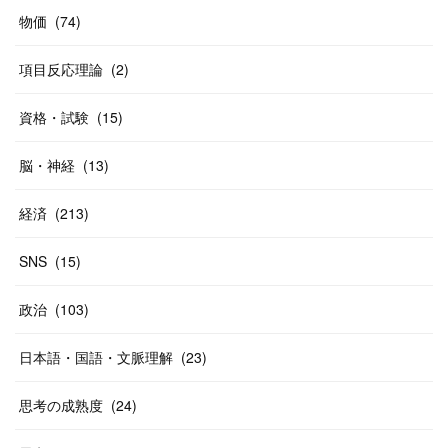
(
20
)
(
10
)
物価
(
74
)
(
40
)
項目反応理論
(
2
)
資格・試験
(
15
)
脳・神経
(
13
)
経済
(
213
)
SNS
(
15
)
政治
(
103
)
日本語・国語・文脈理解
(
23
)
思考の成熟度
(
24
)