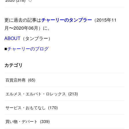
2020
(
218
)
(
9
)
(
29
)
(
23
)
(
34
)
(
21
)
(
29
)
更に過去の記事は
チャーリーのタンブラー
（2015年11
(
15
)
(
16
)
(
33
)
(
31
)
(
39
)
(
24
)
月〜2020年06月）に。
(
24
)
ABOUT
(
12
（タンブラー）
)
(
26
)
(
31
)
(
23
)
(
42
)
■
チャーリーのブログ
(
8
)
(
19
)
(
27
)
(
31
)
(
40
)
(
24
)
(
17
)
(
13
)
(
29
)
(
26
)
カテゴリ
(
55
)
(
33
)
(
12
)
(
14
)
(
24
)
(
20
)
(
38
)
百貨店外商
(
46
)
(
65
)
(
12
)
(
26
)
(
14
)
(
20
)
(
20
)
エルメス・エルパト・ロレックス
(
213
)
(
19
)
(
19
)
(
46
)
(
31
)
サービス・おもてなし
(
170
)
(
37
)
(
27
)
(
58
)
買い物・デパート
(
339
)