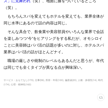
ス」に見舞われ
（笑）、地面に膝をついているところ
（笑）。
もちろんスパを変えてもホテルを変えても、業界全体が
同じ水準にあるので話の内容は同じ。
そんな具合で、飲食業や美容部員やいろんな業界で会話
を楽しみつつ“今”をヒアリングをする私だが、オモシロイ
ことに美容師はパパ活の話題が多いのに対し、ホテルスパ
業界はパパ活の話がほとんどナイ。
職場の厳しさや統制のレベルもあるんだと思うが、年代
は同じでも全くタイプが異なる点が興味深い。
サービス・おもてなし
(
170
)
仕事
(
59
)
所得・年収
(
100
)
偏差値
(
20
)
人種・多様性
(
14
)
時代
(
174
)
心理・精神性
(
163
)