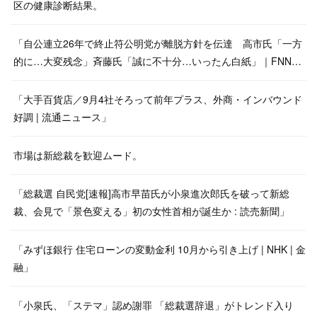
区の健康診断結果。
「自公連立26年で終止符公明党が離脱方針を伝達 高市氏「一方
的に…大変残念」斉藤氏「誠に不十分…いったん白紙」｜FNN…
「大手百貨店／9月4社そろって前年プラス、外商・インバウンド
好調 | 流通ニュース」
市場は新総裁を歓迎ムード。
「総裁選 自民党[速報]高市早苗氏が小泉進次郎氏を破って新総
裁、会見で「景色変える」初の女性首相が誕生か : 読売新聞」
「みずほ銀行 住宅ローンの変動金利 10月から引き上げ | NHK | 金
融」
「小泉氏、「ステマ」認め謝罪 「総裁選辞退」がトレンド入り