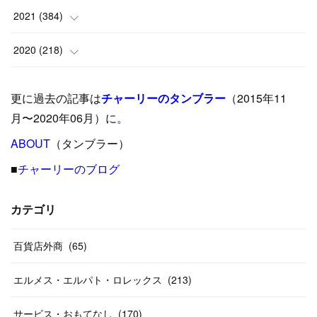
(
9
)
(
18
)
(
17
)
(
42
)
2021
(
384
)
(
5
)
(
17
)
(
35
)
(
37
)
(
9
)
2020
(
218
)
(
9
)
(
29
)
(
23
)
(
34
)
(
21
)
(
29
)
更に過去の記事は
チャーリーのタンブラー
（2015年11
(
15
)
(
16
)
(
33
)
(
31
)
(
39
)
(
24
)
月〜2020年06月）に。
(
24
)
ABOUT
(
12
（タンブラー）
)
(
26
)
(
31
)
(
23
)
(
42
)
■
チャーリーのブログ
(
8
)
(
19
)
(
27
)
(
31
)
(
40
)
(
24
)
(
17
)
(
13
)
(
29
)
(
26
)
カテゴリ
(
55
)
(
33
)
(
12
)
(
14
)
(
24
)
(
20
)
(
38
)
百貨店外商
(
46
)
(
65
)
(
12
)
(
26
)
(
14
)
(
20
)
(
20
)
エルメス・エルパト・ロレックス
(
213
)
(
19
)
(
19
)
(
46
)
(
31
)
サービス・おもてなし
(
170
)