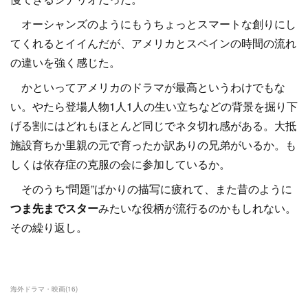
オーシャンズのようにもうちょっとスマートな創りにし
てくれるとイイんだが、アメリカとスペインの時間の流れ
の違いを強く感じた。
かといってアメリカのドラマが最高というわけでもな
い。やたら登場人物1人1人の生い立ちなどの背景を掘り下
げる割にはどれもほとんど同じでネタ切れ感がある。大抵
施設育ちか里親の元で育ったか訳ありの兄弟がいるか。も
しくは依存症の克服の会に参加しているか。
そのうち“問題”ばかりの描写に疲れて、また昔のように
つま先までスター
みたいな役柄が流行るのかもしれない。
その繰り返し。
海外ドラマ・映画
(
16
)