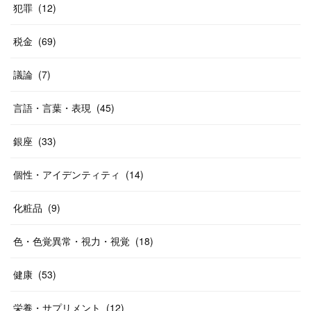
犯罪
(
12
)
税金
(
69
)
議論
(
7
)
言語・言葉・表現
(
45
)
銀座
(
33
)
個性・アイデンティティ
(
14
)
化粧品
(
9
)
色・色覚異常・視力・視覚
(
18
)
健康
(
53
)
栄養・サプリメント
(
12
)