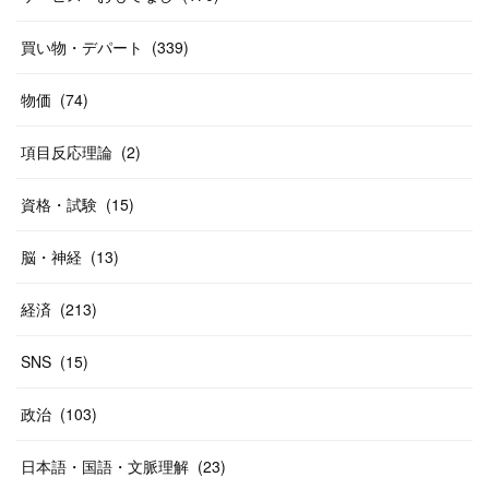
(
37
)
(
27
)
(
58
)
買い物・デパート
(
339
)
(
20
)
(
10
)
物価
(
74
)
(
40
)
項目反応理論
(
2
)
資格・試験
(
15
)
脳・神経
(
13
)
経済
(
213
)
SNS
(
15
)
政治
(
103
)
日本語・国語・文脈理解
(
23
)