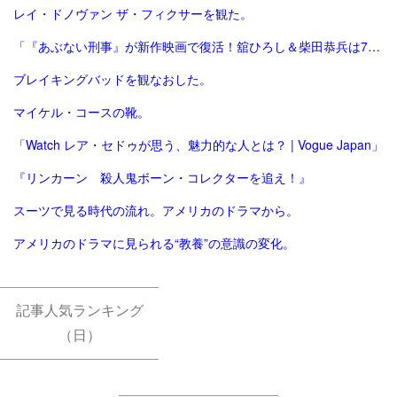
レイ・ドノヴァン ザ・フィクサーを観た。
「『あぶない刑事』が新作映画で復活！舘ひろし＆柴田恭兵は70代のタカ＆ユージにノリノリ | 女性自身」
ブレイキングバッドを観なおした。
マイケル・コースの靴。
「Watch レア・セドゥが思う、魅力的な人とは？ | Vogue Japan」
『リンカーン 殺人鬼ボーン・コレクターを追え！』
スーツで見る時代の流れ。アメリカのドラマから。
アメリカのドラマに見られる“教養”の意識の変化。
記事人気ランキング
（日）