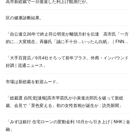
高市新総裁で一旦後退した利上げ観測だが。
区の健康診断結果。
「自公連立26年で終止符公明党が離脱方針を伝達 高市氏「一方
的に…大変残念」斉藤氏「誠に不十分…いったん白紙」｜FNN…
「大手百貨店／9月4社そろって前年プラス、外商・インバウンド
好調 | 流通ニュース」
市場は新総裁を歓迎ムード。
「総裁選 自民党[速報]高市早苗氏が小泉進次郎氏を破って新総
裁、会見で「景色変える」初の女性首相が誕生か : 読売新聞」
「みずほ銀行 住宅ローンの変動金利 10月から引き上げ | NHK | 金
融」