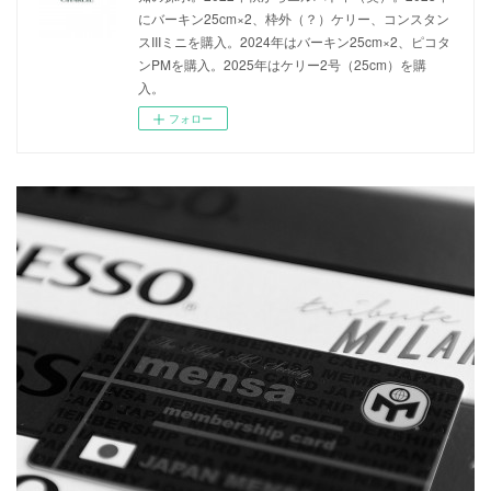
にバーキン25cm×2、枠外（？）ケリー、コンスタン
スIIIミニを購入。2024年はバーキン25cm×2、ピコタ
ンPMを購入。2025年はケリー2号（25cm）を購
入。
フォロー