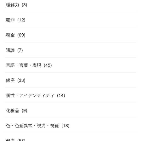
理解力
(
3
)
犯罪
(
12
)
税金
(
69
)
議論
(
7
)
言語・言葉・表現
(
45
)
銀座
(
33
)
個性・アイデンティティ
(
14
)
化粧品
(
9
)
色・色覚異常・視力・視覚
(
18
)
健康
(
53
)