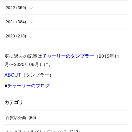
(
6
)
(
10
)
(
25
)
2022
(
359
)
(
9
)
(
18
)
(
17
)
(
42
)
2021
(
384
)
(
5
)
(
17
)
(
35
)
(
37
)
(
9
)
2020
(
218
)
(
9
)
(
29
)
(
23
)
(
34
)
(
21
)
(
29
)
更に過去の記事は
チャーリーのタンブラー
（2015年11
(
15
)
(
16
)
(
33
)
(
31
)
(
39
)
(
24
)
月〜2020年06月）に。
(
24
)
ABOUT
(
12
（タンブラー）
)
(
26
)
(
31
)
(
23
)
(
42
)
■
チャーリーのブログ
(
8
)
(
19
)
(
27
)
(
31
)
(
40
)
(
24
)
(
17
)
(
13
)
(
29
)
(
26
)
カテゴリ
(
55
)
(
33
)
(
12
)
(
14
)
(
24
)
(
20
)
(
38
)
百貨店外商
(
46
)
(
65
)
(
12
)
(
26
)
(
14
)
(
20
)
(
20
)
エルメス・エルパト・ロレックス
(
213
)