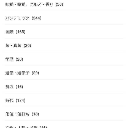
味覚・嗅覚、グルメ・香り
(
56
)
パンデミック
(
244
)
国際
(
165
)
菌・真菌
(
20
)
学歴
(
26
)
遺伝・遺伝子
(
29
)
努力
(
16
)
時代
(
174
)
価値・値打ち
(
18
)
文化・人種・民族
(
46
)