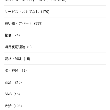
(
19
)
(
19
)
(
46
)
(
31
)
サービス・おもてなし
(
170
)
(
37
)
(
27
)
(
58
)
買い物・デパート
(
339
)
(
20
)
(
10
)
物価
(
74
)
(
40
)
項目反応理論
(
2
)
資格・試験
(
15
)
脳・神経
(
13
)
経済
(
213
)
SNS
(
15
)
政治
(
103
)