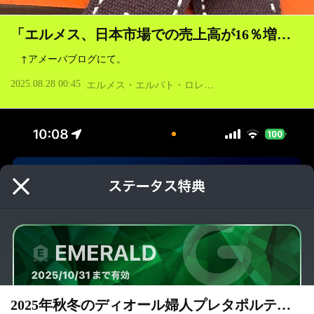
「エルメス、日本市場での売上高が16％増…
↑アメーバブログにて。
エ
ルメス・エルパト・ロレックス
2025.08.28 00:45
サービス・おも
2025年秋冬のディオール婦人プレタポルテ…