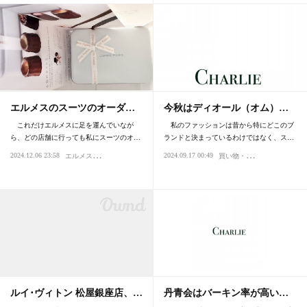
エルメスのスーツのオーダ…
今秋はディオール（オム）…
これだけエルメスに足を運んでいなが
私のファッションは昔から特にどこのブ
ら、どの店舗に行っても私にスーツのオ…
ランドと決まっているわけではなく、ス…
エ
ルメス・エルパト・ロレックス
買
い物・デパート
2024.12.06 23:58
2024.09.17 00:49
サービス・おもてなし
買い物・デパート
センス・
ルイ･ヴィトン 松屋銀座店、…
丹青会はバーキン率が高い…