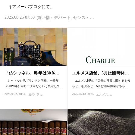
↑アメーバブログにて。
2025.08.25 07:50
買い物・デパート
センス・感性
ファッション・ス
「仏シャネル、昨年は30％…
エルメス店舗、5月は臨時休…
シャネルも他ブランドと同様、一昨年
エルメスHPの「店舗の営業に関するお知
（2023年）がピークかなという気がして…
らせ」を見ると、5月は臨時休業がちら…
エ
ルメス・エルパト・ロレックス
2025.05.22 01:30
2025.05.13 00:45
経済
ファッション・スタイル・流行
税金
商売・ビジネス
国際