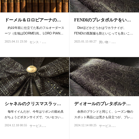
ドーメル＆ロロピアーナの…
FENDIのプレタポルテをい…
約22年前に仕立てた私のフルオーダース
Diorほどかどうかはワカラナイが、
ーツ（生地はDORMEUIL、LORO PIAN…
FENDIの既製服も割といじっても良いこ…
セ
ンス・感性
買
い物・デパート
2025.04.11 23:50
2025.01.15 00:27
ファッション・スタイル・流行
個性・アイデンティティ
ファッシ
プロ
シャネルのクリスマスラッ…
ディオールのプレタポルテ…
毎年イイんだが、今年はリボンの留め具
余所のブランドと同じく、シーズン物の
がちょうどボタンサイズで、ついセコい…
スポット商品には荒さも目立つが、プレ…
サ
ービス・おもてなし
サ
ービス・おもてなし
2024.12.18 00:55
2024.12.14 00:25
買い物・デパート
センス・感性
ファッション・スタ
買い