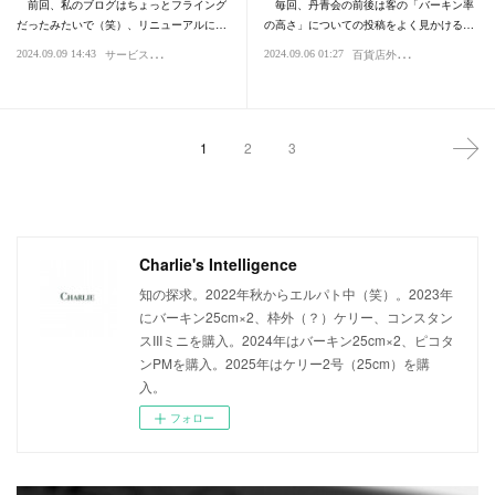
前回、私のブログはちょっとフライング
毎回、丹青会の前後は客の「バーキン率
だったみたいで（笑）、リニューアルに…
の高さ」についての投稿をよく見かける…
サ
ービス・おもてなし
百
貨店外商
2024.09.09 14:43
2024.09.06 01:27
買い物・デパート
ファッション・スタイル・流行
エルメス・エル
銀
1
2
3
Charlie's Intelligence
知の探求。2022年秋からエルパト中（笑）。2023年
にバーキン25cm×2、枠外（？）ケリー、コンスタン
スIIIミニを購入。2024年はバーキン25cm×2、ピコタ
ンPMを購入。2025年はケリー2号（25cm）を購
入。
フォロー