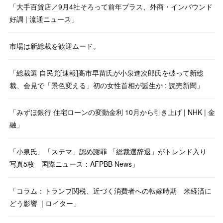
「大手百貨店／9月4社そろって前年プラス、外商・インバウンド
好調 | 流通ニュース」
市場は新総裁を歓迎ムード。
「総裁選 自民党[速報]高市早苗氏が小泉進次郎氏を破って新総
裁、会見で「景色変える」初の女性首相が誕生か : 読売新聞」
「みずほ銀行 住宅ローンの変動金利 10月から引き上げ | NHK | 金
融」
「小泉氏、「ステマ」認め謝罪 「総裁選辞退」がトレンド入り
写真5枚 国際ニュース：AFPBB News」
「コラム：トランプ関税、近づく消費者への転嫁時期 米経済に
どう影響 | ロイター」