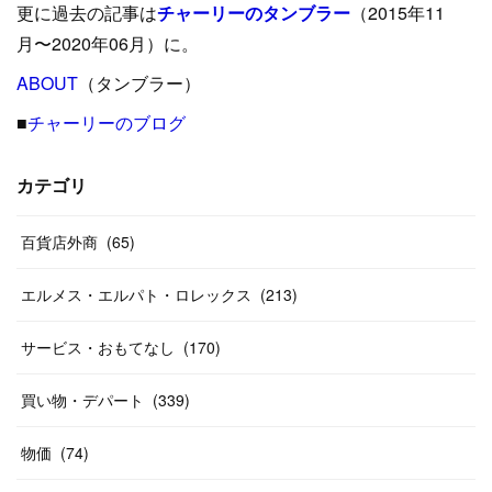
更に過去の記事は
チャーリーのタンブラー
（2015年11
(
15
)
(
16
)
(
33
)
(
31
)
(
39
)
(
24
)
月〜2020年06月）に。
(
24
)
ABOUT
(
12
（タンブラー）
)
(
26
)
(
31
)
(
23
)
(
42
)
■
チャーリーのブログ
(
8
)
(
19
)
(
27
)
(
31
)
(
40
)
(
24
)
(
17
)
(
13
)
(
29
)
(
26
)
カテゴリ
(
55
)
(
33
)
(
12
)
(
14
)
(
24
)
(
20
)
(
38
)
百貨店外商
(
46
)
(
65
)
(
12
)
(
26
)
(
14
)
(
20
)
(
20
)
エルメス・エルパト・ロレックス
(
213
)
(
19
)
(
19
)
(
46
)
(
31
)
サービス・おもてなし
(
170
)
(
37
)
(
27
)
(
58
)
買い物・デパート
(
339
)
(
20
)
(
10
)
物価
(
74
)
(
40
)