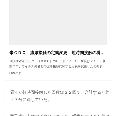
米ＣＤＣ、濃厚接触の定義変更 短時間接触の看守がコロナ感染
米疾病対策センター（ＣＤＣ）のレッドフィールド所長は２１日、新
型コロナウイルス患者との濃厚接触に関する定義を変更したと発表…
CNN.co.jp
看守が短時間接触した回数は２２回で、合計すると約
１７分に達していた。
受刑者６人はマイクロファイバー繊維のマスクを着け