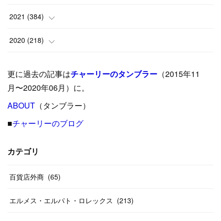
(
9
)
(
18
)
(
17
)
(
42
)
2021
(
384
)
(
5
)
(
17
)
(
35
)
(
37
)
(
9
)
2020
(
218
)
(
9
)
(
29
)
(
23
)
(
34
)
(
21
)
(
29
)
更に過去の記事は
チャーリーのタンブラー
（2015年11
(
15
)
(
16
)
(
33
)
(
31
)
(
39
)
(
24
)
月〜2020年06月）に。
(
24
)
ABOUT
(
12
（タンブラー）
)
(
26
)
(
31
)
(
23
)
(
42
)
■
チャーリーのブログ
(
8
)
(
19
)
(
27
)
(
31
)
(
40
)
(
24
)
(
17
)
(
13
)
(
29
)
(
26
)
カテゴリ
(
55
)
(
33
)
(
12
)
(
14
)
(
24
)
(
20
)
(
38
)
百貨店外商
(
46
)
(
65
)
(
12
)
(
26
)
(
14
)
(
20
)
(
20
)
エルメス・エルパト・ロレックス
(
213
)
(
19
)
(
19
)
(
46
)