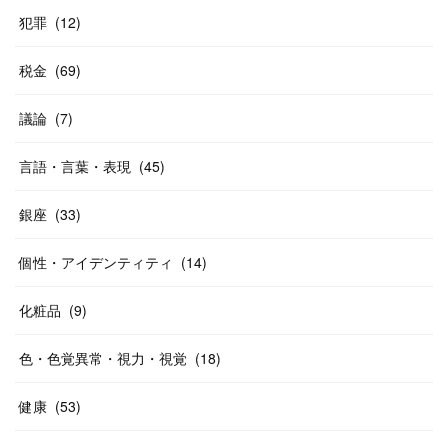
犯罪
(
12
)
税金
(
69
)
議論
(
7
)
言語・言葉・表現
(
45
)
銀座
(
33
)
個性・アイデンティティ
(
14
)
化粧品
(
9
)
色・色覚異常・視力・視覚
(
18
)
健康
(
53
)