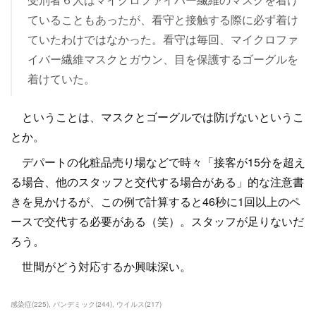
ていることもあったが、看守と接触する際に必ず着け
ていたわけではなかった。看守は毎回、マイクロファ
イバー繊維マスクとガウン、目を保護するゴーグルを
着けていた。
ということは、マスクとゴーグルでは防げないというこ
とか。
デパートの化粧品売り場などで時々「接客が15分を超え
る場合、他のスタッフと交代する場合がある」的な注意書
きを見かけるが、この例で計算すると46秒に1回以上のペ
ースで交代する必要がある（笑）。スタッフが足りないだ
ろう。
世間がどう対応するか興味深い。
感染症
(
225
)
パンデミック
(
244
)
ウイルス
(
217
)