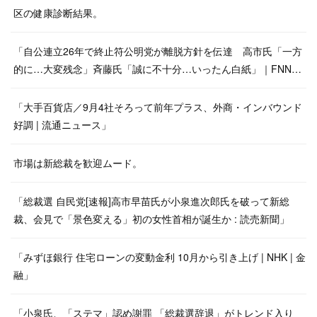
区の健康診断結果。
「自公連立26年で終止符公明党が離脱方針を伝達 高市氏「一方
的に…大変残念」斉藤氏「誠に不十分…いったん白紙」｜FNN…
「大手百貨店／9月4社そろって前年プラス、外商・インバウンド
好調 | 流通ニュース」
市場は新総裁を歓迎ムード。
「総裁選 自民党[速報]高市早苗氏が小泉進次郎氏を破って新総
裁、会見で「景色変える」初の女性首相が誕生か : 読売新聞」
「みずほ銀行 住宅ローンの変動金利 10月から引き上げ | NHK | 金
融」
「小泉氏、「ステマ」認め謝罪 「総裁選辞退」がトレンド入り