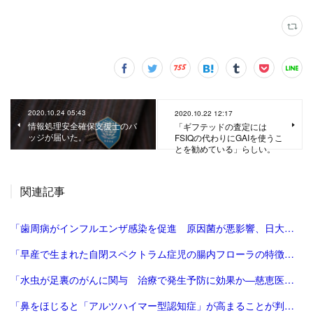
2020.10.24 05:43
2020.10.22 12:17
情報処理安全確保支援士のバ
「ギフテッドの査定には
ッジが届いた。
FSIQの代わりにGAIを使うこ
とを勧めている」らしい。
関連記事
「歯周病がインフルエンザ感染を促進 原因菌が悪影響、日大チーム確認：朝日新聞」
「早産で生まれた自閉スペクトラム症児の腸内フローラの特徴解明、世界初－関西医科大 - Medical meets Technology | Sysmex」
「水虫が足裏のがんに関与 治療で発生予防に効果か―慈恵医大：時事ドットコム」
「鼻をほじると「アルツハイマー型認知症」が高まることが判明…ウイルスが“脳に入り込む”メカニズムの「意外な盲点」（中尾 篤典,毛内 拡） | 現代ビジネス | 講談社（1/3）」