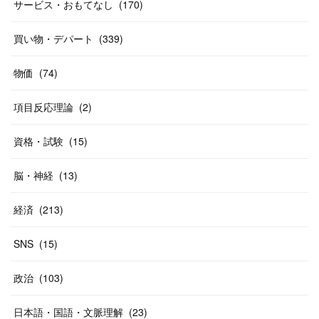
(
31
)
サービス・おもてなし
(
170
)
(
37
)
(
27
)
(
58
)
買い物・デパート
(
339
)
(
20
)
(
10
)
物価
(
74
)
(
40
)
項目反応理論
(
2
)
資格・試験
(
15
)
脳・神経
(
13
)
経済
(
213
)
SNS
(
15
)
政治
(
103
)
日本語・国語・文脈理解
(
23
)