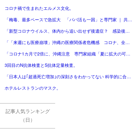
コロナ禍で生まれたエルメス文化。
「梅毒、最多ペースで急拡大 「パパ活も一因」と専門家 ｜ 共同通信」
「新型コロナウイルス、体内から追い出せず後遺症？ 感染後に潜伏するヘルペスと類似 大阪大教授が指摘｜信濃毎日新聞デジタル 信州・長野県のニュースサイト」
「「来週にも医療崩壊」沖縄の医療関係者危機感 コロナ、全国で拡大 | 毎日新聞」
「コロナ1カ月で2倍に、沖縄注意 専門家組織「夏に拡大の可能性」 [新型コロナウイルス]：朝日新聞デジタル」
3回目のN抗体検査とS抗体定量検査。
「日本人は｢超過死亡増加｣の深刻さをわかってない 科学的に合理的でないコロナ対策を続けていいのか | 新型コロナ、「新しい日常」への前進 | 東洋経済オンライン」
ホテルレストランのマスク。
記事人気ランキング
（日）