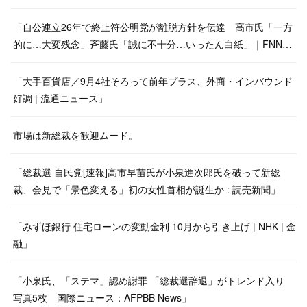
「自公連立26年で終止符公明党が離脱方針を伝達 高市氏「一方
的に…大変残念」斉藤氏「誠に不十分…いったん白紙」｜FNN…
「大手百貨店／9月4社そろって前年プラス、外商・インバウンド
好調 | 流通ニュース」
市場は新総裁を歓迎ムード。
「総裁選 自民党[速報]高市早苗氏が小泉進次郎氏を破って新総
裁、会見で「景色変える」初の女性首相が誕生か : 読売新聞」
「みずほ銀行 住宅ローンの変動金利 10月から引き上げ | NHK | 金
融」
「小泉氏、「ステマ」認め謝罪 「総裁選辞退」がトレンド入り
写真5枚 国際ニュース：AFPBB News」