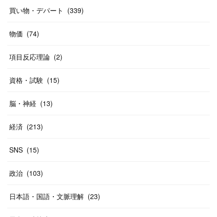
(
37
)
(
27
)
(
58
)
買い物・デパート
(
339
)
(
20
)
(
10
)
物価
(
74
)
(
40
)
項目反応理論
(
2
)
資格・試験
(
15
)
脳・神経
(
13
)
経済
(
213
)
SNS
(
15
)
政治
(
103
)
日本語・国語・文脈理解
(
23
)