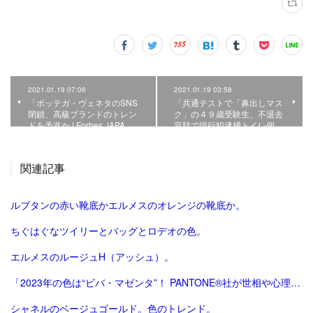
2021.01.19 07:06
2021.01.19 03:58
「ボッテガ・ヴェネタのSNS
「共通テストで「鼻出しマス
閉鎖、高級ブランドのトレン
ク」の４９歳受験生、不退去
ドを予兆か | Forbes JAPA…
容疑で現行犯逮捕トイレ個…
関連記事
ルブタンの赤い靴底かエルメスのオレンジの靴底か。
ちぐはぐなツイリーとバッグとロデオの色。
エルメスのルージュH（アッシュ）。
「2023年の色は“ビバ・マゼンタ”！ PANTONE®社が世相や心理を反映したカラー・オブ・ザ・イヤーを発表 | Vogue Japan」
シャネルのベージュゴールド。色のトレンド。