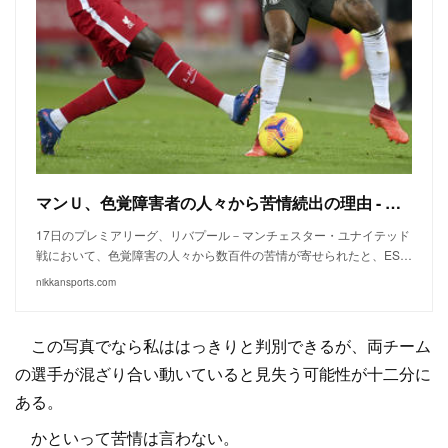
マンＵ、色覚障害者の人々から苦情続出の理由 - プレミアリーグ : 日刊スポーツ
17日のプレミアリーグ、リバプール－マンチェスター・ユナイテッド
戦において、色覚障害の人々から数百件の苦情が寄せられたと、ES…
nikkansports.com
この写真でなら私ははっきりと判別できるが、両チーム
の選手が混ざり合い動いていると見失う可能性が十二分に
ある。
かといって苦情は言わない。