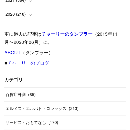
2021
(
384
)
(
5
)
(
17
)
(
35
)
(
37
)
(
9
)
2020
(
218
)
(
9
)
(
29
)
(
23
)
(
34
)
(
21
)
(
29
)
更に過去の記事は
チャーリーのタンブラー
（2015年11
(
15
)
(
16
)
(
33
)
(
31
)
(
39
)
(
24
)
月〜2020年06月）に。
(
24
)
ABOUT
(
12
（タンブラー）
)
(
26
)
(
31
)
(
23
)
(
42
)
■
チャーリーのブログ
(
8
)
(
19
)
(
27
)
(
31
)
(
40
)
(
24
)
(
17
)
(
13
)
(
29
)
(
26
)
カテゴリ
(
55
)
(
33
)
(
12
)
(
14
)
(
24
)
(
20
)
(
38
)
百貨店外商
(
46
)
(
65
)
(
12
)
(
26
)
(
14
)
(
20
)
(
20
)
エルメス・エルパト・ロレックス
(
213
)
(
19
)
(
19
)
(
46
)
(
31
)
サービス・おもてなし
(
170
)