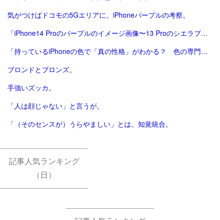
気がつけばドコモの5Gエリアに。iPhoneパープルの考察。
「iPhone14 Proのパープルのイメージ画像〜13 Proのシエラブルーと比較 - iPhone Mania」
「持っているiPhoneの色で「真の性格」がわかる？ 色の専門家の分析内容が話題に｜Real Sound｜リアルサウンド テック」
ブロンドとブロンズ。
手強いズッカ。
「人は顔じゃない」と言うが。
「（そのセンスが）うらやましい」とは。知覚統合。
記事人気ランキング
（日）