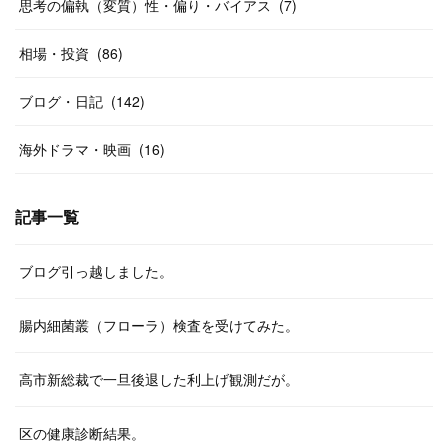
思考の偏執（変質）性・偏り・バイアス
(
7
)
相場・投資
(
86
)
ブログ・日記
(
142
)
海外ドラマ・映画
(
16
)
記事一覧
ブログ引っ越しました。
腸内細菌叢（フローラ）検査を受けてみた。
高市新総裁で一旦後退した利上げ観測だが。
区の健康診断結果。