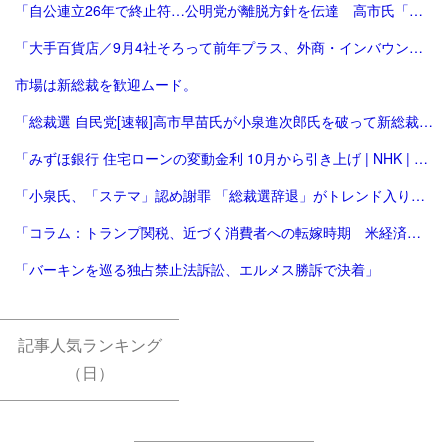
「自公連立26年で終止符…公明党が離脱方針を伝達 高市氏「一方的に…大変残念」斉藤氏「誠に不十分…いったん白紙」｜FNNプライムオンライン」
「大手百貨店／9月4社そろって前年プラス、外商・インバウンド好調 | 流通ニュース」
市場は新総裁を歓迎ムード。
「総裁選 自民党[速報]高市早苗氏が小泉進次郎氏を破って新総裁、会見で「景色変える」初の女性首相が誕生か : 読売新聞」
「みずほ銀行 住宅ローンの変動金利 10月から引き上げ | NHK | 金融」
「小泉氏、「ステマ」認め謝罪 「総裁選辞退」がトレンド入り 写真5枚 国際ニュース：AFPBB News」
「コラム：トランプ関税、近づく消費者への転嫁時期 米経済にどう影響 | ロイター」
「バーキンを巡る独占禁止法訴訟、エルメス勝訴で決着」
記事人気ランキング
（日）