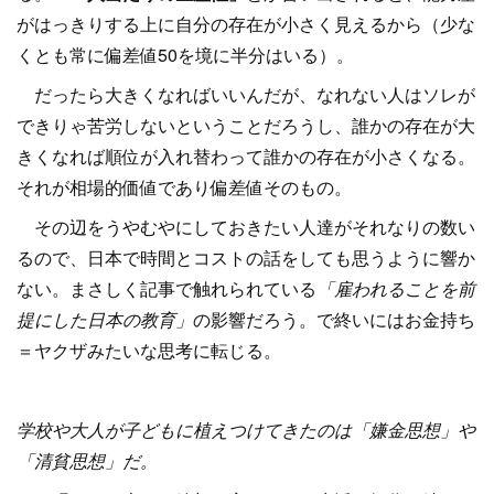
がはっきりする上に自分の存在が小さく見えるから（少な
くとも常に偏差値50を境に半分はいる）。
だったら大きくなればいいんだが、なれない人はソレが
できりゃ苦労しないということだろうし、誰かの存在が大
きくなれば順位が入れ替わって誰かの存在が小さくなる。
それが相場的価値であり偏差値そのもの。
その辺をうやむやにしておきたい人達がそれなりの数い
るので、日本で時間とコストの話をしても思うように響か
ない。まさしく記事で触れられている
「雇われることを前
提にした日本の教育」
の影響だろう。で終いにはお金持ち
＝ヤクザみたいな思考に転じる。
学校や大人が子どもに植えつけてきたのは「嫌金思想」や
「清貧思想」だ。