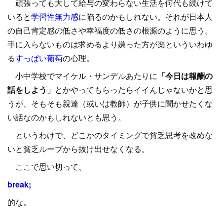
頑張っても大して給与の変わらない生活を何代も続けて
いると
学習性無力感
に陥るのかもしれない。それが日本人
の自己肯定感の低さや幸福度の低さの根源のように思う。
手に入らないものは求めるより嫌った方が楽といういわゆ
る
すっぱい葡萄
の心理。
小中学校でマイケル・サンデルあたりに
「今日は報酬の
話をしよう」
とかやってもらったらイイんじゃないかと思
うが、そもそも親達（或いは教師）が子供に聞かせたくな
い話なのかもしれないとも思う。
というわけで、どこかのタイミングで貧乏思考を改めな
いと貧乏ループから抜け出せなくなる。
ここで思い切って、
break;
的な。