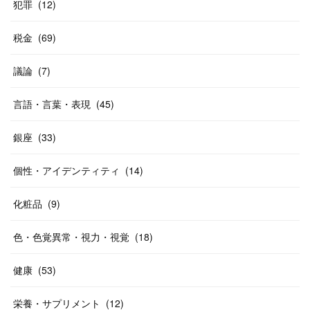
犯罪
(
12
)
税金
(
69
)
議論
(
7
)
言語・言葉・表現
(
45
)
銀座
(
33
)
個性・アイデンティティ
(
14
)
化粧品
(
9
)
色・色覚異常・視力・視覚
(
18
)
健康
(
53
)
栄養・サプリメント
(
12
)