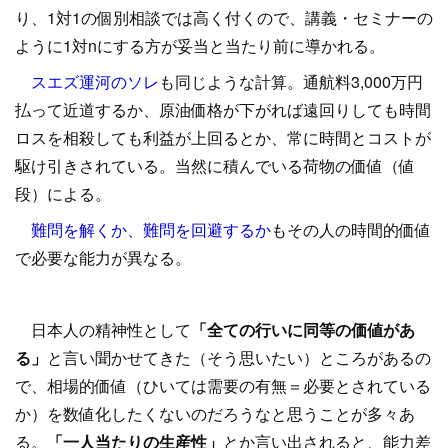
り、1対1の個別相談では高く付くので、講義・セミナーの
ように1対nにする方が妥当と当たり前に導かれる。
スエズ運河のソレ
も同じような計算。通航料3,000万円
払って近道するか、原油価格が下がれば遠回りしても時間
ロスを相殺しても利益が上回るとか、常に時間とコストが
駆け引きされている。当然に積んでいる荷物の価値（値
段）による。
難問を解くか、難問を回避するか
もその人の時間的価値
で必要な能力が異なる。
日本人の精神性として
「全ての行いに同等の価値があ
る」
と言い聞かせてきた（そう思いたい）ところがあるの
で、相場的価値（ひいては需要の有無＝必要とされている
か）を数値化したくないのだろうなと思うことが多々あ
る。
「一人当たりの生産性」
とか言い出されると、能力差