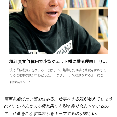
堀江貴文｢1億円で小型ジェット機に乗る理由｣ | リーダーシップ・教養・資格・スキル
僕は「移動費」をケチることはない。起業した直後は経費を節約する
ために電車移動が中心だった。「タクシー」で移動をするようにな…
東洋経済オンライン
電車を避けたい理由はある。仕事をする気が萎えてしまう
のだ。いろんな人が疲れ果てた顔で乗り合わせているの
で、仕事をこなす気持ちをキープするのが難しい。