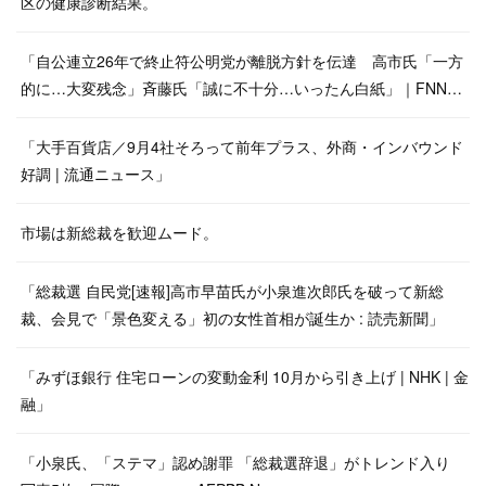
区の健康診断結果。
「自公連立26年で終止符公明党が離脱方針を伝達 高市氏「一方
的に…大変残念」斉藤氏「誠に不十分…いったん白紙」｜FNN…
「大手百貨店／9月4社そろって前年プラス、外商・インバウンド
好調 | 流通ニュース」
市場は新総裁を歓迎ムード。
「総裁選 自民党[速報]高市早苗氏が小泉進次郎氏を破って新総
裁、会見で「景色変える」初の女性首相が誕生か : 読売新聞」
「みずほ銀行 住宅ローンの変動金利 10月から引き上げ | NHK | 金
融」
「小泉氏、「ステマ」認め謝罪 「総裁選辞退」がトレンド入り