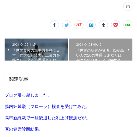
2021.04.09 11:54
2021.04.08 00:46
「世界５位の軍事力を持つ日
「世界の研究が証明、IQが高
本「強大な経済力と工業力を
い人の20の共通点 あなたは
持つし、全く不思議じゃな…
幾つ当てはまる？ | NewSp…
関連記事
ブログ引っ越しました。
腸内細菌叢（フローラ）検査を受けてみた。
高市新総裁で一旦後退した利上げ観測だが。
区の健康診断結果。