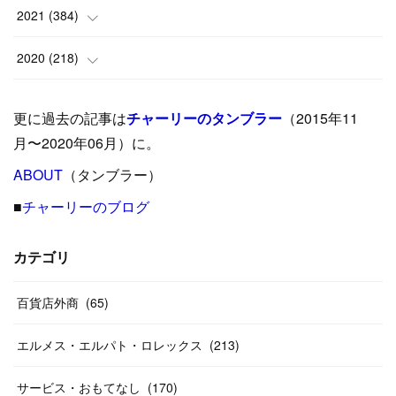
(
9
)
(
18
)
(
17
)
(
42
)
2021
(
384
)
(
5
)
(
17
)
(
35
)
(
37
)
(
9
)
2020
(
218
)
(
9
)
(
29
)
(
23
)
(
34
)
(
21
)
(
29
)
更に過去の記事は
チャーリーのタンブラー
（2015年11
(
15
)
(
16
)
(
33
)
(
31
)
(
39
)
(
24
)
月〜2020年06月）に。
(
24
)
ABOUT
(
12
（タンブラー）
)
(
26
)
(
31
)
(
23
)
(
42
)
■
チャーリーのブログ
(
8
)
(
19
)
(
27
)
(
31
)
(
40
)
(
24
)
(
17
)
(
13
)
(
29
)
(
26
)
カテゴリ
(
55
)
(
33
)
(
12
)
(
14
)
(
24
)
(
20
)
(
38
)
百貨店外商
(
46
)
(
65
)
(
12
)
(
26
)
(
14
)
(
20
)
(
20
)
エルメス・エルパト・ロレックス
(
213
)
(
19
)
(
19
)
(
46
)
(
31
)
サービス・おもてなし
(
170
)