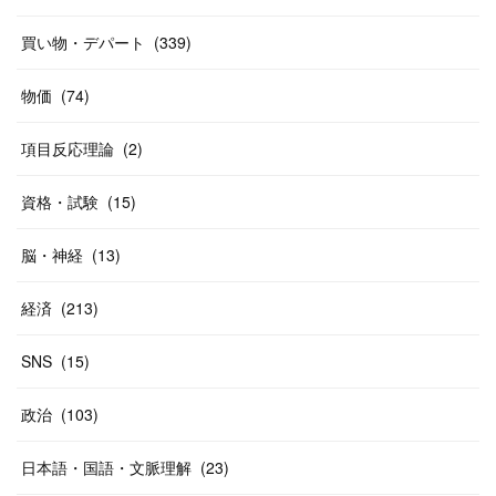
(
37
)
(
27
)
(
58
)
買い物・デパート
(
339
)
(
20
)
(
10
)
物価
(
74
)
(
40
)
項目反応理論
(
2
)
資格・試験
(
15
)
脳・神経
(
13
)
経済
(
213
)
SNS
(
15
)
政治
(
103
)
日本語・国語・文脈理解
(
23
)