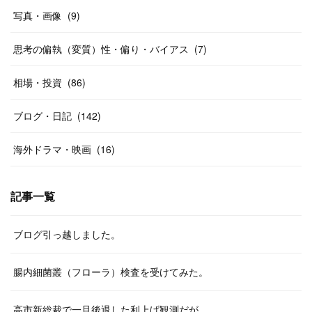
写真・画像
(
9
)
思考の偏執（変質）性・偏り・バイアス
(
7
)
相場・投資
(
86
)
ブログ・日記
(
142
)
海外ドラマ・映画
(
16
)
記事一覧
ブログ引っ越しました。
腸内細菌叢（フローラ）検査を受けてみた。
高市新総裁で一旦後退した利上げ観測だが。