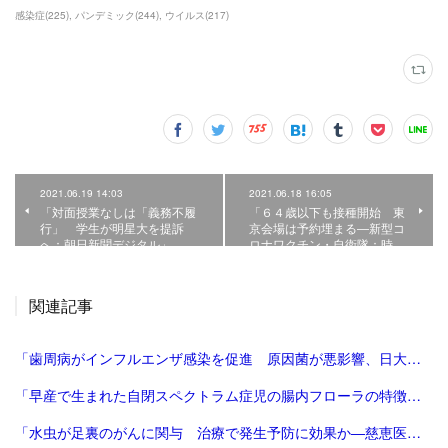
感染症
(
225
)
パンデミック
(
244
)
ウイルス
(
217
)
2021.06.19 14:03
2021.06.18 16:05
「対面授業なしは「義務不履
「６４歳以下も接種開始 東
行」 学生が明星大を提訴
京会場は予約埋まる―新型コ
へ：朝日新聞デジタル」
ロナワクチン・自衛隊：時…
関連記事
「歯周病がインフルエンザ感染を促進 原因菌が悪影響、日大チーム確認：朝日新聞」
「早産で生まれた自閉スペクトラム症児の腸内フローラの特徴解明、世界初－関西医科大 - Medical meets Technology | Sysmex」
「水虫が足裏のがんに関与 治療で発生予防に効果か―慈恵医大：時事ドットコム」