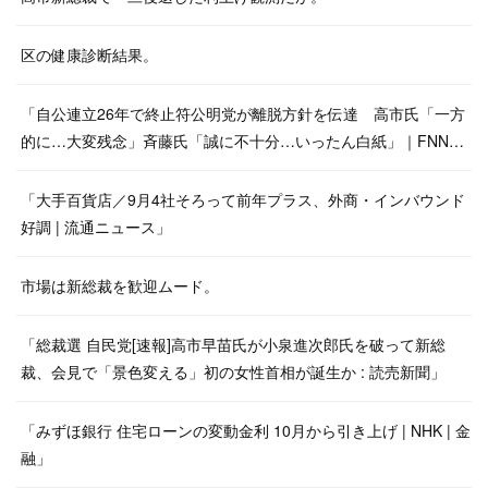
区の健康診断結果。
「自公連立26年で終止符公明党が離脱方針を伝達 高市氏「一方
的に…大変残念」斉藤氏「誠に不十分…いったん白紙」｜FNN…
「大手百貨店／9月4社そろって前年プラス、外商・インバウンド
好調 | 流通ニュース」
市場は新総裁を歓迎ムード。
「総裁選 自民党[速報]高市早苗氏が小泉進次郎氏を破って新総
裁、会見で「景色変える」初の女性首相が誕生か : 読売新聞」
「みずほ銀行 住宅ローンの変動金利 10月から引き上げ | NHK | 金
融」