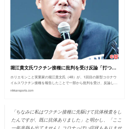
堀江貴文氏ワクチン接種に批判を受け反論「打つのは当然だと思いますが」 - 芸能 : 日刊スポーツ
ホリエモンこと実業家の堀江貴文氏（48）が、1回目の新型コロナウ
イルスワクチン接種を報告したことで一部から批判を受け、反論し…
nikkansports.com
「ちなみに私はワクチン接種に先駆けて抗体検査をし
たんですが、既に抗体ありました」と明かし、「ここ
一年半熱も出てませんしコロナっぽい症状もありませ