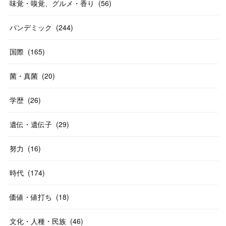
味覚・嗅覚、グルメ・香り
(
56
)
パンデミック
(
244
)
国際
(
165
)
菌・真菌
(
20
)
学歴
(
26
)
遺伝・遺伝子
(
29
)
努力
(
16
)
時代
(
174
)
価値・値打ち
(
18
)
文化・人種・民族
(
46
)