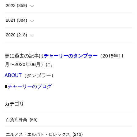
(
6
)
(
10
)
(
25
)
2022
(
359
)
(
9
)
(
18
)
(
17
)
(
42
)
2021
(
384
)
(
5
)
(
17
)
(
35
)
(
37
)
(
9
)
2020
(
218
)
(
9
)
(
29
)
(
23
)
(
34
)
(
21
)
(
29
)
更に過去の記事は
チャーリーのタンブラー
（2015年11
(
15
)
(
16
)
(
33
)
(
31
)
(
39
)
(
24
)
月〜2020年06月）に。
(
24
)
ABOUT
(
12
（タンブラー）
)
(
26
)
(
31
)
(
23
)
(
42
)
■
チャーリーのブログ
(
8
)
(
19
)
(
27
)
(
31
)
(
40
)
(
24
)
(
17
)
(
13
)
(
29
)
(
26
)
カテゴリ
(
55
)
(
33
)
(
12
)
(
14
)
(
24
)
(
20
)
(
38
)
百貨店外商
(
46
)
(
65
)
(
12
)
(
26
)
(
14
)
(
20
)
(
20
)
エルメス・エルパト・ロレックス
(
213
)