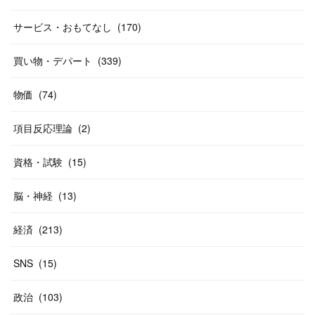
(
19
)
(
19
)
(
46
)
(
31
)
サービス・おもてなし
(
170
)
(
37
)
(
27
)
(
58
)
買い物・デパート
(
339
)
(
20
)
(
10
)
物価
(
74
)
(
40
)
項目反応理論
(
2
)
資格・試験
(
15
)
脳・神経
(
13
)
経済
(
213
)
SNS
(
15
)
政治
(
103
)