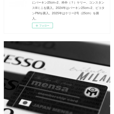
にバーキン25cm×2、枠外（？）ケリー、コンスタン
スIIIミニを購入。2024年はバーキン25cm×2、ピコタ
ンPMを購入。2025年はケリー2号（25cm）を購
入。
フォロー