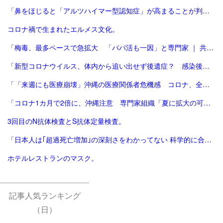
「鼻をほじると「アルツハイマー型認知症」が高まることが判明…ウイルスが“脳に入り込む”メカニズムの「意外な盲点」（中尾 篤典,毛内 拡） | 現代ビジネス | 講談社（1/3）」
コロナ禍で生まれたエルメス文化。
「梅毒、最多ペースで急拡大 「パパ活も一因」と専門家 ｜ 共同通信」
「新型コロナウイルス、体内から追い出せず後遺症？ 感染後に潜伏するヘルペスと類似 大阪大教授が指摘｜信濃毎日新聞デジタル 信州・長野県のニュースサイト」
「「来週にも医療崩壊」沖縄の医療関係者危機感 コロナ、全国で拡大 | 毎日新聞」
「コロナ1カ月で2倍に、沖縄注意 専門家組織「夏に拡大の可能性」 [新型コロナウイルス]：朝日新聞デジタル」
3回目のN抗体検査とS抗体定量検査。
「日本人は｢超過死亡増加｣の深刻さをわかってない 科学的に合理的でないコロナ対策を続けていいのか | 新型コロナ、「新しい日常」への前進 | 東洋経済オンライン」
ホテルレストランのマスク。
記事人気ランキング
（日）