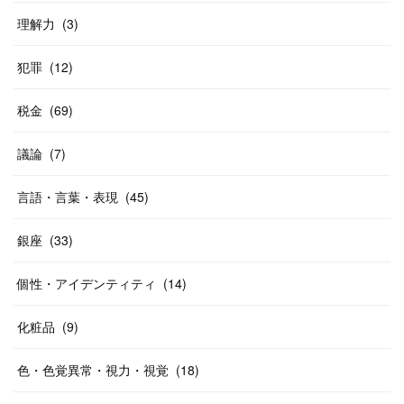
理解力
(
3
)
犯罪
(
12
)
税金
(
69
)
議論
(
7
)
言語・言葉・表現
(
45
)
銀座
(
33
)
個性・アイデンティティ
(
14
)
化粧品
(
9
)
色・色覚異常・視力・視覚
(
18
)