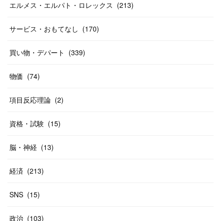
(
12
)
(
26
)
(
14
)
(
20
)
(
20
)
エルメス・エルパト・ロレックス
(
213
)
(
19
)
(
19
)
(
46
)
(
31
)
サービス・おもてなし
(
170
)
(
37
)
(
27
)
(
58
)
買い物・デパート
(
339
)
(
20
)
(
10
)
物価
(
74
)
(
40
)
項目反応理論
(
2
)
資格・試験
(
15
)
脳・神経
(
13
)
経済
(
213
)
SNS
(
15
)
政治
(
103
)