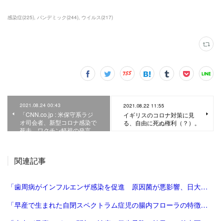
感染症
(
225
)
パンデミック
(
244
)
ウイルス
(
217
)
2021.08.24 00:43
2021.08.22 11:55
「CNN.co.jp : 米保守系ラジ
イギリスのコロナ対策に見
オ司会者、新型コロナ感染で
る、自由に死ぬ権利（？）。
死去 ワクチン軽視の発言…
関連記事
「歯周病がインフルエンザ感染を促進 原因菌が悪影響、日大チーム確認：朝日新聞」
「早産で生まれた自閉スペクトラム症児の腸内フローラの特徴解明、世界初－関西医科大 - Medical meets Technology | Sysmex」