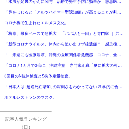
「水虫が足裏のがんに関与 治療で発生予防に効果か―慈恵医大：時事ドットコム」
「鼻をほじると「アルツハイマー型認知症」が高まることが判明…ウイルスが“脳に入り込む”メカニズムの「意外な盲点」（中尾 篤典,毛内 拡） | 現代ビジネス | 講談社（1/3）」
コロナ禍で生まれたエルメス文化。
「梅毒、最多ペースで急拡大 「パパ活も一因」と専門家 ｜ 共同通信」
「新型コロナウイルス、体内から追い出せず後遺症？ 感染後に潜伏するヘルペスと類似 大阪大教授が指摘｜信濃毎日新聞デジタル 信州・長野県のニュースサイト」
「「来週にも医療崩壊」沖縄の医療関係者危機感 コロナ、全国で拡大 | 毎日新聞」
「コロナ1カ月で2倍に、沖縄注意 専門家組織「夏に拡大の可能性」 [新型コロナウイルス]：朝日新聞デジタル」
3回目のN抗体検査とS抗体定量検査。
「日本人は｢超過死亡増加｣の深刻さをわかってない 科学的に合理的でないコロナ対策を続けていいのか | 新型コロナ、「新しい日常」への前進 | 東洋経済オンライン」
ホテルレストランのマスク。
記事人気ランキング
（日）