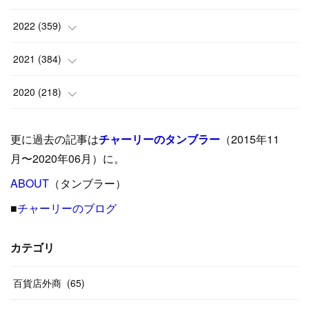
(
6
)
(
10
)
(
25
)
2022
(
359
)
(
9
)
(
18
)
(
17
)
(
42
)
2021
(
384
)
(
5
)
(
17
)
(
35
)
(
37
)
(
9
)
2020
(
218
)
(
9
)
(
29
)
(
23
)
(
34
)
(
21
)
(
29
)
更に過去の記事は
チャーリーのタンブラー
（2015年11
(
15
)
(
16
)
(
33
)
(
31
)
(
39
)
(
24
)
月〜2020年06月）に。
(
24
)
ABOUT
(
12
（タンブラー）
)
(
26
)
(
31
)
(
23
)
(
42
)
■
チャーリーのブログ
(
8
)
(
19
)
(
27
)
(
31
)
(
40
)
(
24
)
(
17
)
(
13
)
(
29
)
(
26
)
カテゴリ
(
55
)
(
33
)
(
12
)
(
14
)
(
24
)
(
20
)
(
38
)
百貨店外商
(
46
)
(
65
)