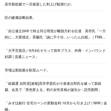
高市新総裁で一旦後退した利上げ観測だが。
区の健康診断結果。
「自公連立26年で終止符公明党が離脱方針を伝達 高市氏「一方
的に…大変残念」斉藤氏「誠に不十分…いったん白紙」｜FNN…
「大手百貨店／9月4社そろって前年プラス、外商・インバウンド
好調 | 流通ニュース」
市場は新総裁を歓迎ムード。
「総裁選 自民党[速報]高市早苗氏が小泉進次郎氏を破って新総
裁、会見で「景色変える」初の女性首相が誕生か : 読売新聞」
「みずほ銀行 住宅ローンの変動金利 10月から引き上げ | NHK | 金
融」