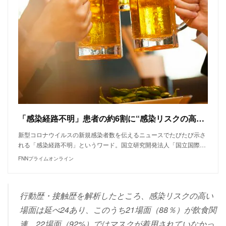
「感染経路不明」患者の約6割に“感染リスクの高い行動歴”…どんな行動? 調査した医師に聞いた
新型コロナウイルスの新規感染者数を伝えるニュースでたびたび示さ
れる「感染経路不明」というワード。国立研究開発法人「国立国際…
FNNプライムオンライン
行動歴・接触歴を解析したところ、感染リスクの高い
場面は延べ24あり、このうち21場面（88％）が飲食関
連、22場面（92%）ではマスクが着用されていなかっ