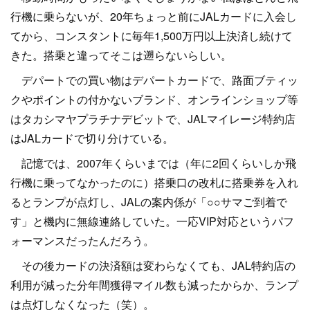
行機に乗らないが、20年ちょっと前にJALカードに入会し
てから、コンスタントに毎年1,500万円以上決済し続けて
きた。搭乗と違ってそこは遡らないらしい。
デパートでの買い物はデパートカードで、路面ブティッ
クやポイントの付かないブランド、オンラインショップ等
はタカシマヤプラチナデビットで、JALマイレージ特約店
はJALカードで切り分けている。
記憶では、2007年くらいまでは（年に2回くらいしか飛
行機に乗ってなかったのに）搭乗口の改札に搭乗券を入れ
るとランプが点灯し、JALの案内係が「○○サマご到着で
す」と機内に無線連絡していた。一応VIP対応というパフ
ォーマンスだったんだろう。
その後カードの決済額は変わらなくても、JAL特約店の
利用が減った分年間獲得マイル数も減ったからか、ランプ
は点灯しなくなった（笑）。