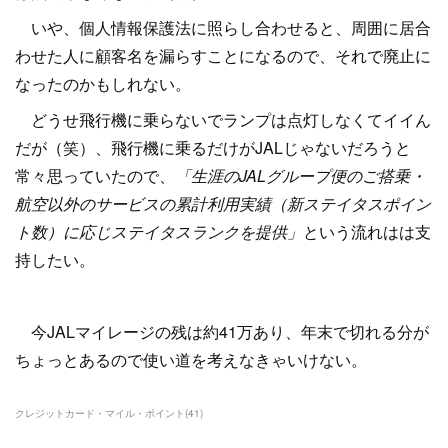
いや、個人情報保護法に照らし合わせると、周囲に居合
わせた人に顧客名を漏らすことになるので、それで廃止に
なったのかもしれない。
どうせ飛行機に乗らないでランプは点灯しなくてイイん
だが（笑）、飛行機に乗るだけがJALじゃないだろうと
常々思っていたので、
「生涯のJALグループ便のご搭乗・
航空以外のサービスの累計利用実績（新ステイタスポイン
ト数）に応じステイタスランクを提供」
という流れはは支
持したい。
今JALマイレージの残は約41万あり、年末で切れる分が
ちょっとあるので使い道を考えなきゃいけない。
クレジットカード・マイル・ポイント
(
41
)