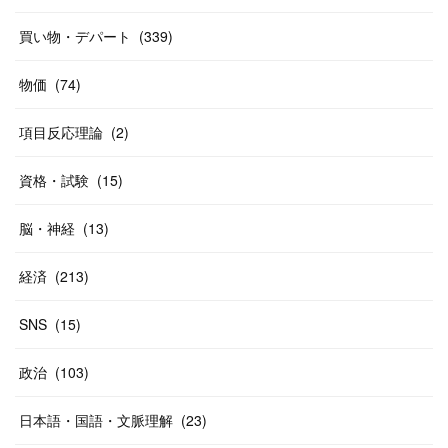
(
37
)
(
27
)
(
58
)
買い物・デパート
(
339
)
(
20
)
(
10
)
物価
(
74
)
(
40
)
項目反応理論
(
2
)
資格・試験
(
15
)
脳・神経
(
13
)
経済
(
213
)
SNS
(
15
)
政治
(
103
)
日本語・国語・文脈理解
(
23
)