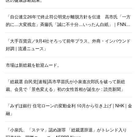
区の健康診断結果。
「自公連立26年で終止符公明党が離脱方針を伝達 高市氏「一方
的に…大変残念」斉藤氏「誠に不十分…いったん白紙」｜FNN…
「大手百貨店／9月4社そろって前年プラス、外商・インバウンド
好調 | 流通ニュース」
市場は新総裁を歓迎ムード。
「総裁選 自民党[速報]高市早苗氏が小泉進次郎氏を破って新総
裁、会見で「景色変える」初の女性首相が誕生か : 読売新聞」
「みずほ銀行 住宅ローンの変動金利 10月から引き上げ | NHK | 金
融」
「小泉氏、「ステマ」認め謝罪 「総裁選辞退」がトレンド入り