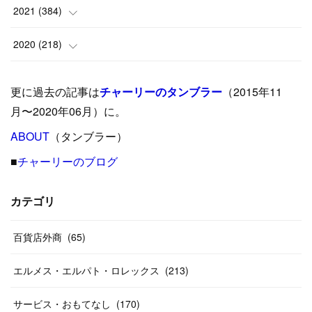
(
9
)
(
18
)
(
17
)
(
42
)
2021
(
384
)
(
5
)
(
17
)
(
35
)
(
37
)
(
9
)
2020
(
218
)
(
9
)
(
29
)
(
23
)
(
34
)
(
21
)
(
29
)
更に過去の記事は
チャーリーのタンブラー
（2015年11
(
15
)
(
16
)
(
33
)
(
31
)
(
39
)
(
24
)
月〜2020年06月）に。
(
24
)
ABOUT
(
12
（タンブラー）
)
(
26
)
(
31
)
(
23
)
(
42
)
■
チャーリーのブログ
(
8
)
(
19
)
(
27
)
(
31
)
(
40
)
(
24
)
(
17
)
(
13
)
(
29
)
(
26
)
カテゴリ
(
55
)
(
33
)
(
12
)
(
14
)
(
24
)
(
20
)
(
38
)
百貨店外商
(
46
)
(
65
)
(
12
)
(
26
)
(
14
)
(
20
)
(
20
)
エルメス・エルパト・ロレックス
(
213
)
(
19
)
(
19
)
(
46
)
(
31
)
サービス・おもてなし
(
170
)