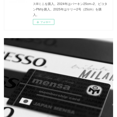
スIIIミニを購入。2024年はバーキン25cm×2、ピコタ
ンPMを購入。2025年はケリー2号（25cm）を購
入。
フォロー