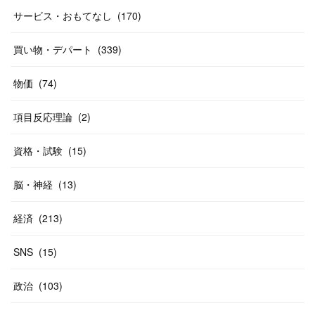
(
19
)
(
19
)
(
46
)
(
31
)
サービス・おもてなし
(
170
)
(
37
)
(
27
)
(
58
)
買い物・デパート
(
339
)
(
20
)
(
10
)
物価
(
74
)
(
40
)
項目反応理論
(
2
)
資格・試験
(
15
)
脳・神経
(
13
)
経済
(
213
)
SNS
(
15
)
政治
(
103
)