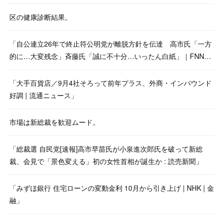
区の健康診断結果。
「自公連立26年で終止符公明党が離脱方針を伝達 高市氏「一方
的に…大変残念」斉藤氏「誠に不十分…いったん白紙」｜FNN…
「大手百貨店／9月4社そろって前年プラス、外商・インバウンド
好調 | 流通ニュース」
市場は新総裁を歓迎ムード。
「総裁選 自民党[速報]高市早苗氏が小泉進次郎氏を破って新総
裁、会見で「景色変える」初の女性首相が誕生か : 読売新聞」
「みずほ銀行 住宅ローンの変動金利 10月から引き上げ | NHK | 金
融」