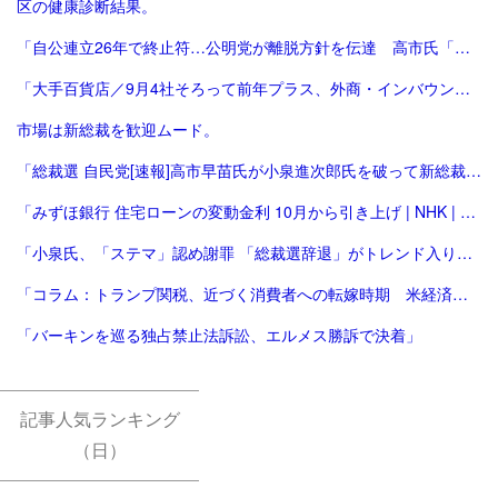
区の健康診断結果。
「自公連立26年で終止符…公明党が離脱方針を伝達 高市氏「一方的に…大変残念」斉藤氏「誠に不十分…いったん白紙」｜FNNプライムオンライン」
「大手百貨店／9月4社そろって前年プラス、外商・インバウンド好調 | 流通ニュース」
市場は新総裁を歓迎ムード。
「総裁選 自民党[速報]高市早苗氏が小泉進次郎氏を破って新総裁、会見で「景色変える」初の女性首相が誕生か : 読売新聞」
「みずほ銀行 住宅ローンの変動金利 10月から引き上げ | NHK | 金融」
「小泉氏、「ステマ」認め謝罪 「総裁選辞退」がトレンド入り 写真5枚 国際ニュース：AFPBB News」
「コラム：トランプ関税、近づく消費者への転嫁時期 米経済にどう影響 | ロイター」
「バーキンを巡る独占禁止法訴訟、エルメス勝訴で決着」
記事人気ランキング
（日）