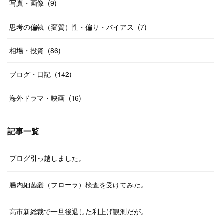
写真・画像
(
9
)
思考の偏執（変質）性・偏り・バイアス
(
7
)
相場・投資
(
86
)
ブログ・日記
(
142
)
海外ドラマ・映画
(
16
)
記事一覧
ブログ引っ越しました。
腸内細菌叢（フローラ）検査を受けてみた。
高市新総裁で一旦後退した利上げ観測だが。