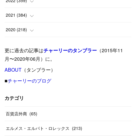
(
25
)
2022
(
359
)
(
9
)
(
18
)
(
17
)
(
42
)
2021
(
384
)
(
5
)
(
17
)
(
35
)
(
37
)
(
9
)
2020
(
218
)
(
9
)
(
29
)
(
23
)
(
34
)
(
21
)
(
29
)
更に過去の記事は
チャーリーのタンブラー
（2015年11
(
15
)
(
16
)
(
33
)
(
31
)
(
39
)
(
24
)
月〜2020年06月）に。
(
24
)
ABOUT
(
12
（タンブラー）
)
(
26
)
(
31
)
(
23
)
(
42
)
■
チャーリーのブログ
(
8
)
(
19
)
(
27
)
(
31
)
(
40
)
(
24
)
(
17
)
(
13
)
(
29
)
(
26
)
カテゴリ
(
55
)
(
33
)
(
12
)
(
14
)
(
24
)
(
20
)
(
38
)
百貨店外商
(
46
)
(
65
)
(
12
)
(
26
)
(
14
)
(
20
)
(
20
)
エルメス・エルパト・ロレックス
(
213
)