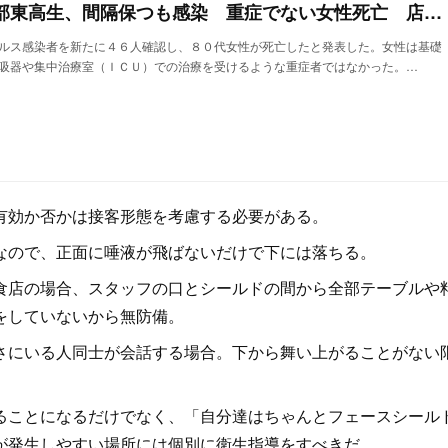
＜新型コロナ＞春日部東高生、間隔保つも感染 重症でない女性死亡 店員がフェースシールドするも…客感染
ルス感染者を新たに４６人確認し、８０代女性が死亡したと発表した。女性は基礎
吸器や集中治療室（ＩＣＵ）での治療を受けるような重症者ではなかった。…
有効か否かは接客形態を考慮する必要がある。
ので、正面に唾液が飛ばないだけで下には落ちる。
店の場合、スタッフの口とシールドの間から全部テーブルや
をしていないから無防備。
にいる人同士が会話する場合。下から舞い上がることがない
ことになるだけでなく、「自分達はちゃんとフェースシール
が発生しやすい場所には個別に衛生指導をすべきだ。