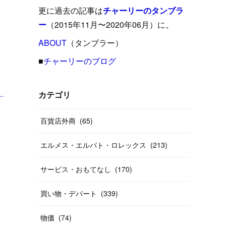
(
15
)
(
16
)
(
33
)
(
31
)
(
39
)
(
24
)
更に過去の記事は
チャーリーのタンブラ
(
24
)
(
12
)
(
26
)
ー
（2015年11月〜2020年06月）に。
(
31
)
(
23
)
(
42
)
(
8
)
(
19
)
(
27
)
(
31
)
ABOUT
(
40
（タンブラー）
)
(
24
)
(
17
)
(
13
)
(
29
)
(
26
)
(
55
)
■
チャーリーのブログ
(
33
)
(
12
)
(
14
)
(
24
)
(
20
)
(
38
)
(
46
)
(
12
)
京が2年連続3位 | Forbes JAPAN 公式サイト（フォーブス ジャパン）」
(
26
)
(
14
)
(
20
)
(
20
)
カテゴリ
(
19
)
(
19
)
(
46
)
(
31
)
百貨店外商
(
65
)
(
37
)
(
27
)
(
58
)
エルメス・エルパト・ロレックス
(
213
)
(
20
)
(
10
)
(
40
)
サービス・おもてなし
(
170
)
買い物・デパート
(
339
)
物価
(
74
)