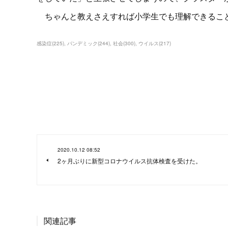
ちゃんと教えさえすれば小学生でも理解できるこ
感染症
(
225
)
パンデミック
(
244
)
社会
(
300
)
ウイルス
(
217
)
2020.10.12 08:52
2ヶ月ぶりに新型コロナウイルス抗体検査を受けた。
関連記事