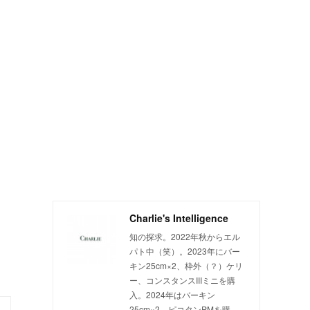
Charlie's Intelligence
知の探求。2022年秋からエル
パト中（笑）。2023年にバー
キン25cm×2、枠外（？）ケリ
ー、コンスタンスIIIミニを購
入。2024年はバーキン
25cm×2、ピコタンPMを購