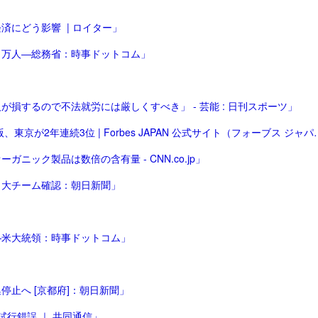
にどう影響 | ロイター」
７万人―総務省：時事ドットコム」
損するので不法就労には厳しくすべき」 - 芸能 : 日刊スポーツ」
「富豪が多い「世界で最も裕福な都市」ランキング2025年版、東
ック製品は数倍の含有量 - CNN.co.jp」
日大チーム確認：朝日新聞」
―米大統領：時事ドットコム」
止へ [京都府]：朝日新聞」
行錯誤 ｜ 共同通信」