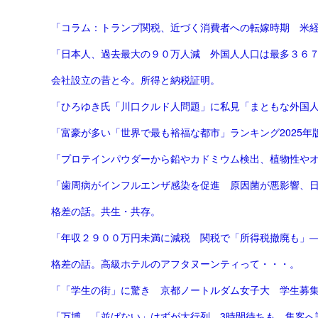
「コラム：トランプ関税、近づく消費者への転嫁時期 米経済
「日本人、過去最大の９０万人減 外国人人口は最多３６
会社設立の昔と今。所得と納税証明。
「ひろゆき氏「川口クルド人問題」に私見「まともな外国人が
「プロテインパウダーから鉛やカドミウム検出、植物性やオーガニ
「歯周病がインフルエンザ感染を促進 原因菌が悪影響、
格差の話。共生・共存。
「年収２９００万円未満に減税 関税で「所得税撤廃も」
格差の話。高級ホテルのアフタヌーンティって・・・。
「「学生の街」に驚き 京都ノートルダム女子大 学生募集停
「万博、「並ばない」はずが大行列 3時間待ちも、集客へ試