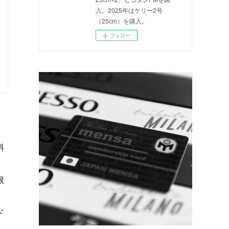
入。2025年はケリー2号
（25cm）を購入。
フォロー
料
限
ド