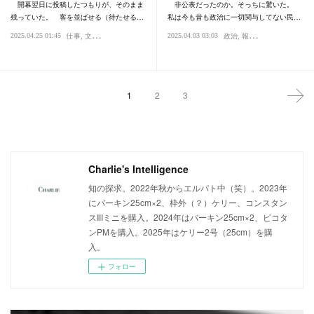
開幕翌日に投稿したつもりが、そのまま
非公表だったのか。そっちに驚いた。
残っていた。 客を並ばせる（待たせる…
私は今も昔も政治に一切関与してない民…
2025.04.25 01:45
2025.04.03 03:03
仕事
文化・人種・民族
社会
政治
報道・事件・事故
国
1
2
3
Charlie's Intelligence
知の探求。2022年秋からエルパト中（笑）。2023年
にバーキン25cm×2、枠外（？）ケリー、コンスタン
スIIIミニを購入。2024年はバーキン25cm×2、ピコタ
ンPMを購入。2025年はケリー2号（25cm）を購
入。
フォロー