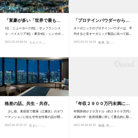
「富豪が多い「世界で最も…
「プロテインパウダーから…
1位：ニューヨーク2位：サンフランシス
オーガニックのプロテインパウダーは、平
コ・ベイエリア3位：東京4位：シンガポ…
均すると非オーガニック製品に比べて鉛…
エ
ルメス・エルパト・ロレックス
2025.05.24 00:54
2025.05.10 16:19
経済
国際
確率・統計・データ分析
健康
栄養・サプリメント
社会
格差の話。共生・共存。
「年収２９００万円未満に…
少し前、美容室で豊洲（江東区）のタワ
年間所得が２０万ドル（約２９００万円）
ーマンションに住む中年女性客の話が聞…
未満の中・低所得層に対して重点的に取…
住
まい・不動産
2025.04.29 01:15
2025.04.28 03:33
格差
育ち・マナー
時代
社会
心理・精神性
物価
所得・年収
格差
税金