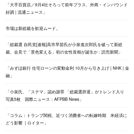
「大手百貨店／9月4社そろって前年プラス、外商・インバウンド
好調 | 流通ニュース」
市場は新総裁を歓迎ムード。
「総裁選 自民党[速報]高市早苗氏が小泉進次郎氏を破って新総
裁、会見で「景色変える」初の女性首相が誕生か : 読売新聞」
「みずほ銀行 住宅ローンの変動金利 10月から引き上げ | NHK | 金
融」
「小泉氏、「ステマ」認め謝罪 「総裁選辞退」がトレンド入り
写真5枚 国際ニュース：AFPBB News」
「コラム：トランプ関税、近づく消費者への転嫁時期 米経済に
どう影響 | ロイター」