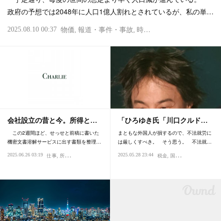
政府の予想では2048年に人口1億人割れとされているが、私の単…
2025.08.10 00:37
物価
報道・事件・事故
時代
社会
会社設立の昔と今。所得と…
「ひろゆき氏「川口クルド…
この2週間ほど、せっせと前稿に書いた
まともな外国人が損するので、不法就労に
機密文書溶解サービスに出す書類を整理…
は厳しくすべき。 そう思う。 不法就…
2025.06.26 03:19
2025.05.28 23:44
仕事
所得・年収
金融・為替
税金
商売・ビジネス
税金
時代
国際
社会
文化・人種・民
ブログ・日記