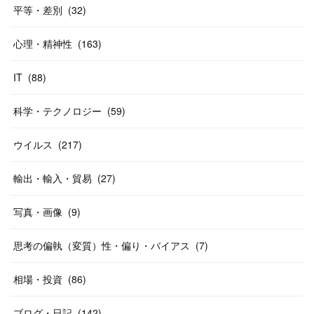
平等・差別
(
32
)
心理・精神性
(
163
)
IT
(
88
)
科学・テクノロジー
(
59
)
ウイルス
(
217
)
輸出・輸入・貿易
(
27
)
写真・画像
(
9
)
思考の偏執（変質）性・偏り・バイアス
(
7
)
相場・投資
(
86
)
ブログ・日記
(
142
)