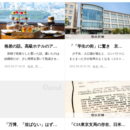
格差の話。高級ホテルのア…
「「学生の街」に驚き 京…
前稿で前振りした驚いた話。書いたのは
少子化・人口減が進むと、コンパクトに
結構前だが、少し時間を置いて熟成させ…
まとまった方が効率がよくなる（コスト…
2025.04.27 02:01
2025.04.26 01:56
格差
育ち・マナー
時代
社会
格差
時代
社会
「万博、「並ばない」はず…
「CIA東京支局の存在、日米…