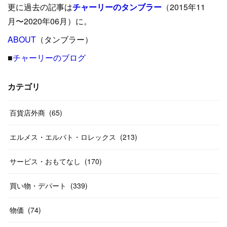
更に過去の記事は
チャーリーのタンブラー
（2015年11
(
15
)
(
16
)
(
33
)
(
31
)
(
39
)
(
24
)
月〜2020年06月）に。
(
24
)
ABOUT
(
12
（タンブラー）
)
(
26
)
(
31
)
(
23
)
(
42
)
■
チャーリーのブログ
(
8
)
(
19
)
(
27
)
(
31
)
(
40
)
(
24
)
(
17
)
(
13
)
(
29
)
(
26
)
カテゴリ
(
55
)
(
33
)
(
12
)
(
14
)
(
24
)
(
20
)
(
38
)
百貨店外商
(
46
)
(
65
)
(
12
)
(
26
)
(
14
)
(
20
)
(
20
)
エルメス・エルパト・ロレックス
(
213
)
(
19
)
(
19
)
(
46
)
(
31
)
サービス・おもてなし
(
170
)
(
37
)
(
27
)
(
58
)
買い物・デパート
(
339
)
(
20
)
(
10
)
物価
(
74
)