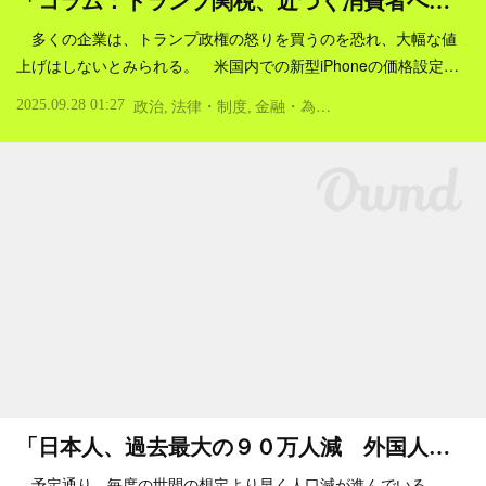
「コラム：トランプ関税、近づく消費者へ…
多くの企業は、トランプ政権の怒りを買うのを恐れ、大幅な値
上げはしないとみられる。 米国内での新型iPhoneの価格設定…
2025.09.28 01:27
政治
法律・制度
金融・為替
税金
国際
社会
輸出
「日本人、過去最大の９０万人減 外国人…
予定通り、毎度の世間の想定より早く人口減が進んでいる。