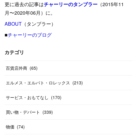
更に過去の記事は
チャーリーのタンブラー
（2015年11
(
15
)
(
16
)
(
33
)
(
31
)
(
39
)
(
24
)
月〜2020年06月）に。
(
24
)
ABOUT
(
12
（タンブラー）
)
(
26
)
(
31
)
(
23
)
(
42
)
■
チャーリーのブログ
(
8
)
(
19
)
(
27
)
(
31
)
(
40
)
(
24
)
(
17
)
(
13
)
(
29
)
(
26
)
カテゴリ
(
55
)
(
33
)
(
12
)
(
14
)
(
24
)
(
20
)
(
38
)
百貨店外商
(
46
)
(
65
)
(
12
)
(
26
)
(
14
)
(
20
)
(
20
)
エルメス・エルパト・ロレックス
(
213
)
(
19
)
(
19
)
(
46
)
(
31
)
サービス・おもてなし
(
170
)
(
37
)
(
27
)
(
58
)
買い物・デパート
(
339
)
(
20
)
(
10
)
物価
(
74
)