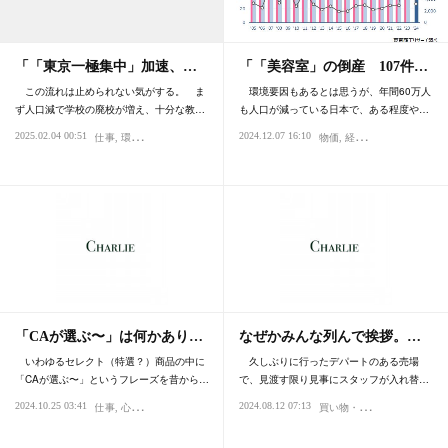
「「東京一極集中」加速、…
「「美容室」の倒産 107件…
この流れは止められない気がする。 ま
環境要因もあるとは思うが、年間60万人
ず人口減で学校の廃校が増え、十分な教…
も人口が減っている日本で、ある程度や…
2025.02.04 00:51
2024.12.07 16:10
仕事
環境
時代
社会
物価
経済
仕事
社会
「CAが選ぶ〜」は何かあり…
なぜかみんな列んで挨拶。…
いわゆるセレクト（特選？）商品の中に
久しぶりに行ったデパートのある売場
「CAが選ぶ〜」というフレーズを昔から…
で、見渡す限り見事にスタッフが入れ替…
買
い物・デパート
2024.10.25 03:41
2024.08.12 07:13
仕事
心理・精神性
センス・