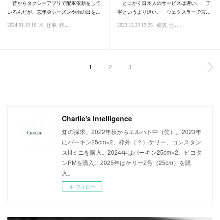
昔からタクシーアプリで配車依頼をして
とにかく日本人のサービスは遅い。 丁
いるんだが、忘年会シーズンや雨の日を…
寧というより遅い。 ウェクスラーで言…
2024.01.13 16:16
2023.12.23 15:25
仕事
時代
社会
ブログ・日記
経済
仕事
IQ・知能
1
2
3
Charlie's Intelligence
知の探求。2022年秋からエルパト中（笑）。2023年
にバーキン25cm×2、枠外（？）ケリー、コンスタン
スIIIミニを購入。2024年はバーキン25cm×2、ピコタ
ンPMを購入。2025年はケリー2号（25cm）を購
入。
フォロー