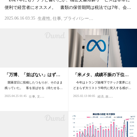
便利で経営者にオススメ。 書類の保管期間は税法では7年、会…
2025.06.16 03:35
生産性
仕事
プライバシー・個人情報
商売・ビジ
「万博、「並ばない」はず…
「米メタ、成績不振の下位…
開幕翌日に投稿したつもりが、そのまま
今年はトランプ政権下でテック業界にと
残っていた。 客を並ばせる（待たせる…
どまらず大リストラ時代に突入する感が…
2025.04.25 01:45
2025.02.13 00:05
仕事
文化・人種・民族
社会
経済
政治
仕事
商売・ビジ