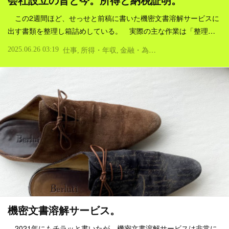
会社設立の昔と今。所得と納税証明。
この2週間ほど、せっせと前稿に書いた機密文書溶解サービスに
出す書類を整理し箱詰めしている。 実際の主な作業は「整理…
2025.06.26 03:19
仕事
所得・年収
金融・為替
税金
商売・ビジネス
機密文書溶解サービス。
2021年にもチラッと書いたが、機密文書溶解サービスは非常に