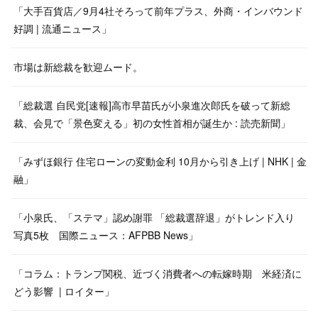
「大手百貨店／9月4社そろって前年プラス、外商・インバウンド
好調 | 流通ニュース」
市場は新総裁を歓迎ムード。
「総裁選 自民党[速報]高市早苗氏が小泉進次郎氏を破って新総
裁、会見で「景色変える」初の女性首相が誕生か : 読売新聞」
「みずほ銀行 住宅ローンの変動金利 10月から引き上げ | NHK | 金
融」
「小泉氏、「ステマ」認め謝罪 「総裁選辞退」がトレンド入り
写真5枚 国際ニュース：AFPBB News」
「コラム：トランプ関税、近づく消費者への転嫁時期 米経済に
どう影響 | ロイター」