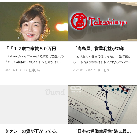
「「１２歳で家賃８０万円…
「高島屋、営業利益が33年…
Yahoo!のトップページで頻繁に芸能人の
とりあえず春まではもった。 数年前か
「キャバ嬢体験」のタイトルを見かける…
ら、（相談されれば）株入門ならデパー…
サ
ービス・おもてなし
2024.06.11 01:13
2024.04.17 02:17
仕事
時代
心理・精神性
買い
タクシーの質が下がってる。
「日本の労働生産性“過去最…