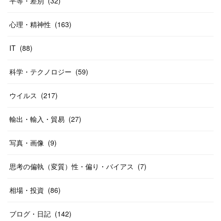
平等・差別
(
32
)
心理・精神性
(
163
)
IT
(
88
)
科学・テクノロジー
(
59
)
ウイルス
(
217
)
輸出・輸入・貿易
(
27
)
写真・画像
(
9
)
思考の偏執（変質）性・偏り・バイアス
(
7
)
相場・投資
(
86
)
ブログ・日記
(
142
)