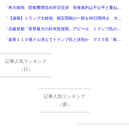
「米大統領、防衛費増含め対日交渉 安保条約は不公平と重ねて不満|47NEWS（よんななニュース）」
「【速報】トランプ大統領、相互関税の一部を90日間停止 大幅な方針転換 中国に対する関税は「125%に引き上げ」 | TBS NEWS DIG (1ページ)」
「石破首相「世界最大の対米投資国」アピール トランプ氏の反応は | 毎日新聞」
「資産１１０億ドル消えてトランプ氏と決別か マスク氏「欧州と無関税が必要」 | Joongang Ilbo | 中央日報」
記事人気ランキング
（日）
記事人気ランキング
（週）