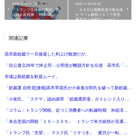
2020.11.09 01:15
2020.11.06 04:33
「トランプ支持者の素顔、実
「ＡＳＤは複数疾患の集合体
は白人富裕層 WEDGE
か ゲノム解析とＡＩで発見、
Infinity(ウェッジ)」
東北大｜全国のニュース｜…
関連記事
高市新総裁で一旦後退した利上げ観測だが。
「自公連立26年で終止符…公明党が離脱方針を伝達 高市氏「一方的に…大変残念」斉藤氏「誠に不十分…いったん白紙」｜FNNプライムオンライン」
市場は新総裁を歓迎ムード。
「総裁選 自民党[速報]高市早苗氏が小泉進次郎氏を破って新総裁、会見で「景色変える」初の女性首相が誕生か : 読売新聞」
「小泉氏、「ステマ」認め謝罪 「総裁選辞退」がトレンド入り 写真5枚 国際ニュース：AFPBB News」
「コラム：トランプ関税、近づく消費者への転嫁時期 米経済にどう影響 | ロイター」
「未合意国の関税「１５～２０％」 トランプ米大統領が見通し：時事ドットコム」
「トランプ氏「失望」、マスク氏「うそつき」 蜜月が一転、非難の応酬 | 毎日新聞」