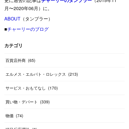
更に過去の記事は
チャーリーのタンブラー
（2015年11
(
15
)
(
16
)
(
33
)
(
31
)
(
39
)
(
24
)
月〜2020年06月）に。
(
24
)
ABOUT
(
12
（タンブラー）
)
(
26
)
(
31
)
(
23
)
(
42
)
■
チャーリーのブログ
(
8
)
(
19
)
(
27
)
(
31
)
(
40
)
(
24
)
(
17
)
(
13
)
(
29
)
(
26
)
カテゴリ
(
55
)
(
33
)
(
12
)
(
14
)
(
24
)
(
20
)
(
38
)
百貨店外商
(
46
)
(
65
)
(
12
)
(
26
)
(
14
)
(
20
)
(
20
)
エルメス・エルパト・ロレックス
(
213
)
(
19
)
(
19
)
(
46
)
(
31
)
サービス・おもてなし
(
170
)
(
37
)
(
27
)
(
58
)
買い物・デパート
(
339
)
(
20
)
(
10
)
物価
(
74
)
(
40
)