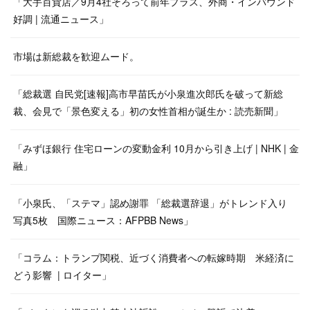
「大手百貨店／9月4社そろって前年プラス、外商・インバウンド
好調 | 流通ニュース」
市場は新総裁を歓迎ムード。
「総裁選 自民党[速報]高市早苗氏が小泉進次郎氏を破って新総
裁、会見で「景色変える」初の女性首相が誕生か : 読売新聞」
「みずほ銀行 住宅ローンの変動金利 10月から引き上げ | NHK | 金
融」
「小泉氏、「ステマ」認め謝罪 「総裁選辞退」がトレンド入り
写真5枚 国際ニュース：AFPBB News」
「コラム：トランプ関税、近づく消費者への転嫁時期 米経済に
どう影響 | ロイター」