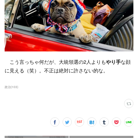
こう言っちゃ何だが、大統領選の2人よりも
やり手
な顔
に見える（笑）。不正は絶対に許さない的な。
政治
(
103
)