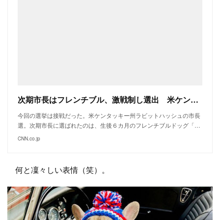
次期市長はフレンチブル、激戦制し選出 米ケンタッキー州
今回の選挙は接戦だった。米ケンタッキー州ラビットハッシュの市長
選。次期市長に選ばれたのは、生後６カ月のフレンチブルドッグ「…
CNN.co.jp
何と凜々しい表情（笑）。