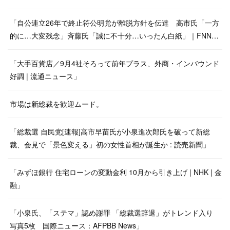
「自公連立26年で終止符公明党が離脱方針を伝達 高市氏「一方
的に…大変残念」斉藤氏「誠に不十分…いったん白紙」｜FNN…
「大手百貨店／9月4社そろって前年プラス、外商・インバウンド
好調 | 流通ニュース」
市場は新総裁を歓迎ムード。
「総裁選 自民党[速報]高市早苗氏が小泉進次郎氏を破って新総
裁、会見で「景色変える」初の女性首相が誕生か : 読売新聞」
「みずほ銀行 住宅ローンの変動金利 10月から引き上げ | NHK | 金
融」
「小泉氏、「ステマ」認め謝罪 「総裁選辞退」がトレンド入り
写真5枚 国際ニュース：AFPBB News」