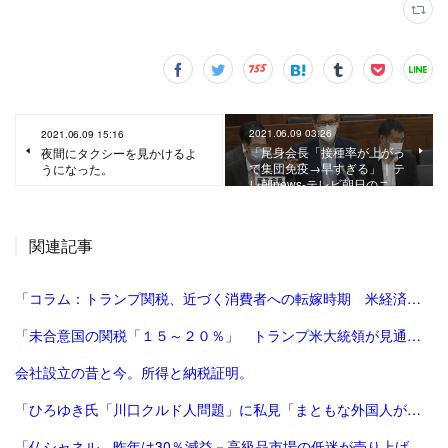
2021.06.09 03:26
2021.06.09 15:16
「尾身会長「接種率が上がっ
夜間にタクシーを見かけるよ
て集団免疫→早すぎる」｜テ
うになった。
レ朝news-テレビ朝日のニ…
関連記事
「コラム：トランプ関税、近づく消費者への転嫁時期 米経済にどう影響 | ロイター」
「未合意国の関税「１５～２０％」 トランプ米大統領が見通し：時事ドットコム」
会社設立の昔と今。所得と納税証明。
「ひろゆき氏「川口クルド人問題」に私見「まともな外国人が損するので不法就労には厳しくすべき」 - 芸能 : 日刊スポーツ」
「仏シャネル、昨年は30％減益－高級品市場の低迷が売り上げ直撃 - Bloomberg」