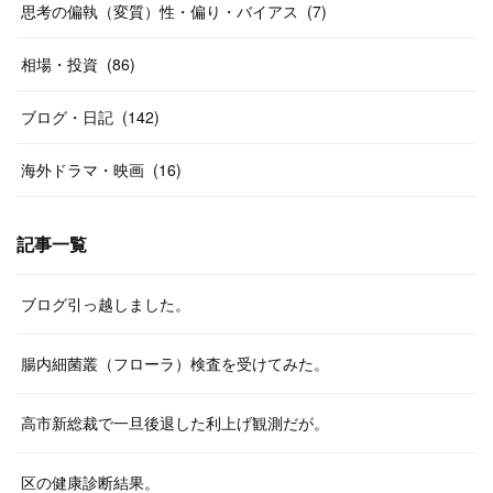
思考の偏執（変質）性・偏り・バイアス
(
7
)
相場・投資
(
86
)
ブログ・日記
(
142
)
海外ドラマ・映画
(
16
)
記事一覧
ブログ引っ越しました。
腸内細菌叢（フローラ）検査を受けてみた。
高市新総裁で一旦後退した利上げ観測だが。
区の健康診断結果。