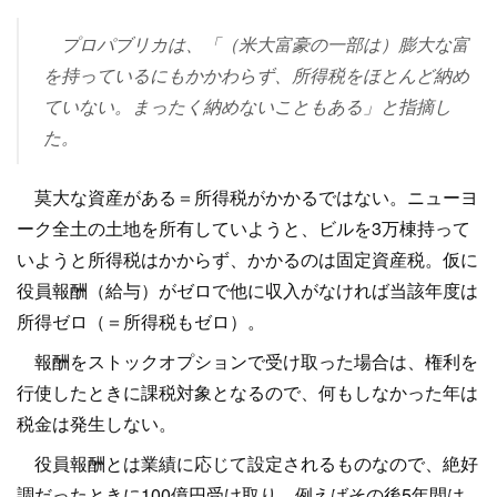
プロパブリカは、「（米大富豪の一部は）膨大な富
を持っているにもかかわらず、所得税をほとんど納め
ていない。まったく納めないこともある」と指摘し
た。
莫大な資産がある＝所得税がかかるではない。ニューヨ
ーク全土の土地を所有していようと、ビルを3万棟持って
いようと所得税はかからず、かかるのは固定資産税。仮に
役員報酬（給与）がゼロで他に収入がなければ当該年度は
所得ゼロ（＝所得税もゼロ）。
報酬をストックオプションで受け取った場合は、権利を
行使したときに課税対象となるので、何もしなかった年は
税金は発生しない。
役員報酬とは業績に応じて設定されるものなので、絶好
調だったときに100億円受け取り、例えばその後5年間は