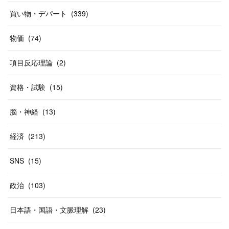
(
37
)
(
27
)
(
58
)
買い物・デパート
(
339
)
(
20
)
(
10
)
物価
(
74
)
(
40
)
項目反応理論
(
2
)
資格・試験
(
15
)
脳・神経
(
13
)
経済
(
213
)
SNS
(
15
)
政治
(
103
)
日本語・国語・文脈理解
(
23
)