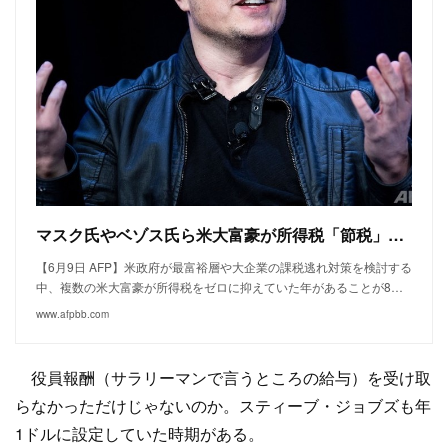
マスク氏やベゾス氏ら米大富豪が所得税「節税」、ゼロの年も 調査報道
【6月9日 AFP】米政府が最富裕層や大企業の課税逃れ対策を検討する
中、複数の米大富豪が所得税をゼロに抑えていた年があることが8…
www.afpbb.com
役員報酬（サラリーマンで言うところの給与）を受け取
らなかっただけじゃないのか。スティーブ・ジョブズも年
1ドルに設定していた時期がある。