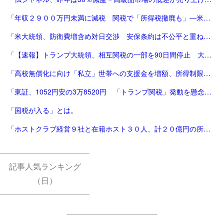
「年収２９００万円未満に減税 関税で「所得税撤廃も」―米大統領：時事ドットコム」
「米大統領、防衛費増含め対日交渉 安保条約は不公平と重ねて不満|47NEWS（よんななニュース）」
「【速報】トランプ大統領、相互関税の一部を90日間停止 大幅な方針転換 中国に対する関税は「125%に引き上げ」 | TBS NEWS DIG (1ページ)」
「高校無償化に向け「私立」世帯への支援金を増額、所得制限も撤廃…自公が維新に歩み寄り : 読売新聞」
「東証、1052円安の3万8520円 「トランプ関税」発動を懸念：朝日新聞」
「国税が入る」とは。
「ホストクラブ経営９社と在籍ホスト３０人、計２０億円の所得隠し…東京国税局指摘 : 読売新聞」
記事人気ランキング
（日）