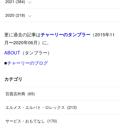
(
18
)
(
17
)
(
42
)
2021
(
384
)
(
5
)
(
17
)
(
35
)
(
37
)
(
9
)
2020
(
218
)
(
9
)
(
29
)
(
23
)
(
34
)
(
21
)
(
29
)
更に過去の記事は
チャーリーのタンブラー
（2015年11
(
15
)
(
16
)
(
33
)
(
31
)
(
39
)
(
24
)
月〜2020年06月）に。
(
24
)
ABOUT
(
12
（タンブラー）
)
(
26
)
(
31
)
(
23
)
(
42
)
■
チャーリーのブログ
(
8
)
(
19
)
(
27
)
(
31
)
(
40
)
(
24
)
(
17
)
(
13
)
(
29
)
(
26
)
カテゴリ
(
55
)
(
33
)
(
12
)
(
14
)
(
24
)
(
20
)
(
38
)
百貨店外商
(
46
)
(
65
)
(
12
)
(
26
)
(
14
)
(
20
)
(
20
)
エルメス・エルパト・ロレックス
(
213
)
(
19
)
(
19
)
(
46
)
(
31
)
サービス・おもてなし
(
170
)