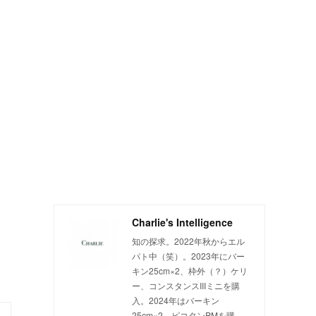
Charlie's Intelligence
知の探求。2022年秋からエル
パト中（笑）。2023年にバー
キン25cm×2、枠外（？）ケリ
ー、コンスタンスIIIミニを購
入。2024年はバーキン
25cm×2、ピコタンPMを購