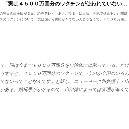
豊田真由子氏が解説 「実は４５００万回分のワクチンが使われていない」/デイリースポーツ online
の豊田真由子氏が３日、読売テレビ「あさパラＳ」に出演。各地で供給不足が問題
スのワクチンについて「実は国から供給がきてないんじゃなくて、４５００万回…
て、国は今まで９０００万回分を自治体には配っている。だけ
うすると、４５００万回分のワクチンていうのが全国のいろん
てないってことなんです」と話し、ニューヨーク州弁護士・山
がある。結構手がかかるので、自治体によっては管理が進んで