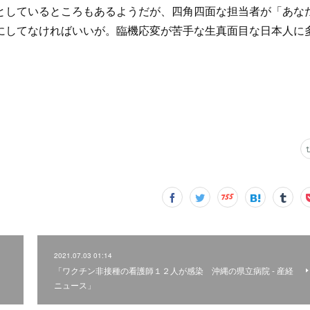
しているところもあるようだが、四角四面な担当者が「あな
にしてなければいいが。臨機応変が苦手な生真面目な日本人に
2021.07.03 01:14
「ワクチン非接種の看護師１２人が感染 沖縄の県立病院 - 産経
ニュース」