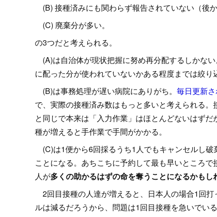
(B) 接種済みにも関わらず報告されていない（後
(C) 廃棄分が多い。
の3つだと考えられる。
(A)は自治体が現状把握に努め再分配するしかな
に配った分が使われていないかある程度までは絞り
(B)は事務処理が遅い病院にありがち。
毎日更新さ
で、実際の接種済み数はもっと多いと考えられる。
と同じで本来は「入力作業」はほとんどないはずだ
種が増えると手作業で手間がかかる。
(C)は1便から6回採るうち1人でもキャンセルし破棄す
ことになる。あちこちに予約して最も早いところで
人が
多くの助かるはずの命を奪うことになるかもし
2回目接種の人達が増えると、日本人の場合1回打
ルは減るだろうから、問題は1回目接種を急いでい