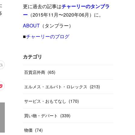
(
15
)
(
16
)
(
33
)
(
31
)
(
39
)
た
(
24
)
更に過去の記事は
チャーリーのタンブラ
多
(
24
)
(
12
)
(
26
)
ー
（2015年11月〜2020年06月）に。
(
31
)
(
23
)
(
42
)
(
8
)
(
19
)
(
27
)
(
31
)
ABOUT
(
40
（タンブラー）
)
(
24
)
(
17
)
(
13
)
(
29
)
(
26
)
(
55
)
■
チャーリーのブログ
(
33
)
(
12
)
(
14
)
(
24
)
(
20
)
(
38
)
(
46
)
(
12
)
(
26
)
(
14
)
(
20
)
(
20
)
カテゴリ
(
19
)
(
19
)
(
46
)
(
31
)
百貨店外商
(
65
)
(
37
)
(
27
)
(
58
)
エルメス・エルパト・ロレックス
(
213
)
(
20
)
(
10
)
(
40
)
サービス・おもてなし
(
170
)
買い物・デパート
(
339
)
物価
(
74
)