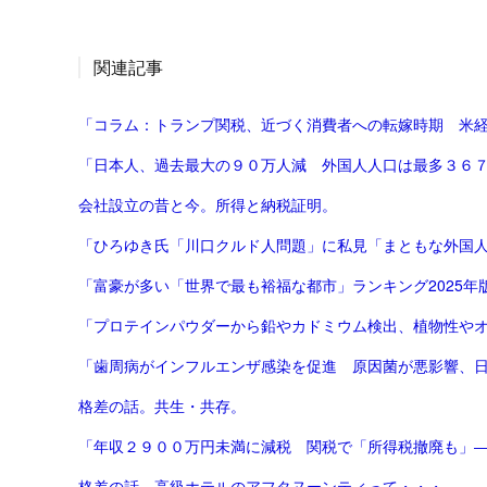
関連記事
「コラム：トランプ関税、近づく消費者への転嫁時期 米経済
「日本人、過去最大の９０万人減 外国人人口は最多３６
会社設立の昔と今。所得と納税証明。
「ひろゆき氏「川口クルド人問題」に私見「まともな外国人が
「プロテインパウダーから鉛やカドミウム検出、植物性やオーガニ
「歯周病がインフルエンザ感染を促進 原因菌が悪影響、
格差の話。共生・共存。
「年収２９００万円未満に減税 関税で「所得税撤廃も」
格差の話。高級ホテルのアフタヌーンティって・・・。