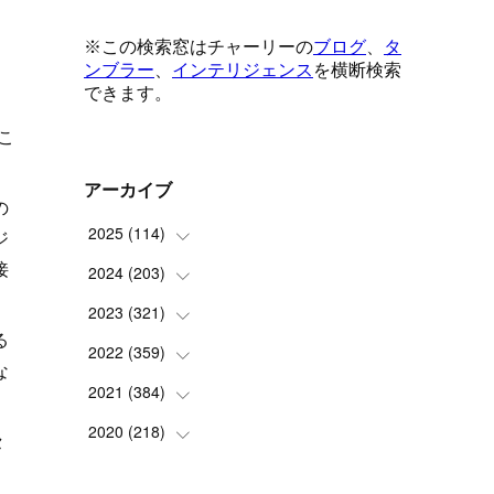
こ
アーカイブ
の
2025
(
114
)
ジ
接
2024
(
203
(
1
)
)
(
8
)
2023
(
321
(
24
)
)
る
(
6
)
(
10
)
2022
(
359
(
25
)
)
な
(
9
)
(
18
)
(
17
)
2021
(
384
(
42
)
)
(
5
)
(
17
)
(
35
)
(
37
)
2020
(
218
(
9
)
)
セ
(
9
)
(
29
)
(
23
)
(
34
)
(
21
)
(
29
)