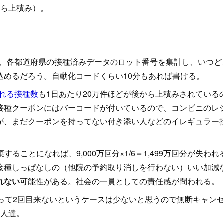
から上積み）。
い。各都道府県の接種済みデータのロット番号を集計し、いつど
込めるだろう。自動化コードくらい10分もあれば書ける。
れる接種数
も1日あたり20万件ほどが後から上積みされている
接種クーポンにはバーコードが付いているので、コンビニのレ
が、まだクーポンを持ってない付き添い人などのイレギュラー
ることになれば、9,000万回分×1/6＝1,499万回分が失われ
接種しっぱなしの（他院の予約取り消しを行わない）いい加減
れない
可能性がある。社会の一員としての責任感が問われる。
って2回目来ないというケースは少ないと思うので無断キャン
る人達。