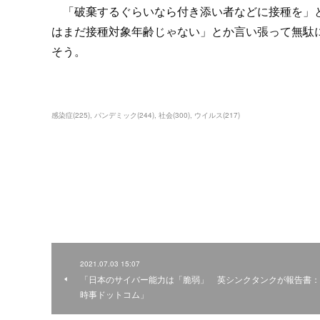
「破棄するぐらいなら付き添い者などに接種を」と
はまだ接種対象年齢じゃない」とか言い張って無駄
そう。
感染症
(
225
)
パンデミック
(
244
)
社会
(
300
)
ウイルス
(
217
)
2021.07.03 15:07
「日本のサイバー能力は「脆弱」 英シンクタンクが報告書：
時事ドットコム」