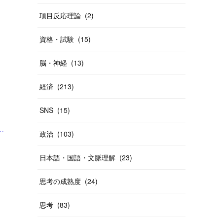
項目反応理論
(
2
)
資格・試験
(
15
)
脳・神経
(
13
)
経済
(
213
)
SNS
(
15
)
京が2年連続3位 | Forbes JAPAN 公式サイト（フォーブス ジャパン）」
政治
(
103
)
日本語・国語・文脈理解
(
23
)
思考の成熟度
(
24
)
思考
(
83
)