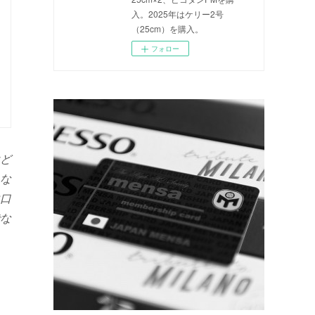
入。2025年はケリー2号
（25cm）を購入。
フォロー
ど
な
口
な