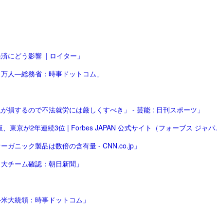
にどう影響 | ロイター」
７万人―総務省：時事ドットコム」
損するので不法就労には厳しくすべき」 - 芸能 : 日刊スポーツ」
「富豪が多い「世界で最も裕福な都市」ランキング2025年版、東
ック製品は数倍の含有量 - CNN.co.jp」
日大チーム確認：朝日新聞」
―米大統領：時事ドットコム」