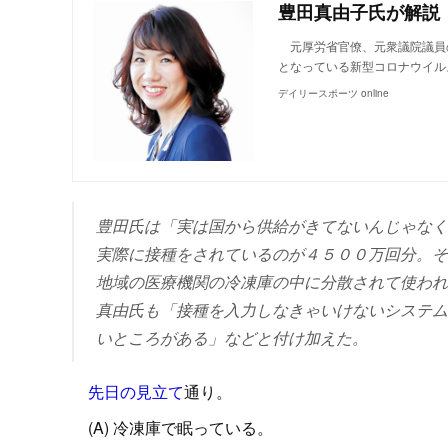
元厚労省官僚、元衆議院議員
となっている新型コロナウイル
デイリースポーツ online
豊田氏は「実は国から供給がきてないんじゃなく
実際に接種をされているのが４５００万回分。そ
地域の医療機関の冷凍庫の中に分散されて使われ
真由氏も「接種を入力しなきゃいけないシステム
いところがある」などと付け加えた。
先日の見立て
通り。
(A) 冷凍庫で眠っている。