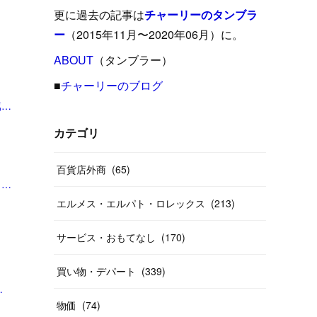
(
15
)
(
16
)
(
33
)
(
31
)
(
39
)
(
24
)
更に過去の記事は
チャーリーのタンブラ
(
24
)
(
12
)
(
26
)
ー
（2015年11月〜2020年06月）に。
(
31
)
(
23
)
(
42
)
(
8
)
(
19
)
(
27
)
(
31
)
ABOUT
(
40
（タンブラー）
)
(
24
)
(
17
)
(
13
)
(
29
)
(
26
)
(
55
)
■
チャーリーのブログ
(
33
)
「鼻をほじると「アルツハイマー型認知症」が高まることが判明…ウイルスが“脳に入り込む”メカニズムの「意外な盲点」（中尾 篤典,毛内 拡） | 現代ビジネス | 講談社（1/3）」
(
12
)
(
14
)
(
24
)
(
20
)
(
38
)
(
46
)
(
12
)
(
26
)
(
14
)
(
20
)
(
20
)
カテゴリ
(
19
)
(
19
)
(
46
)
(
31
)
百貨店外商
(
65
)
(
37
)
(
27
)
(
58
)
「新型コロナウイルス、体内から追い出せず後遺症？ 感染後に潜伏するヘルペスと類似 大阪大教授が指摘｜信濃毎日新聞デジタル 信州・長野県のニュースサイト」
エルメス・エルパト・ロレックス
(
213
)
(
20
)
(
10
)
(
40
)
サービス・おもてなし
(
170
)
買い物・デパート
(
339
)
「新しい日常」への前進 | 東洋経済オンライン」
物価
(
74
)