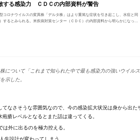
敵する感染力 ＣＤＣの内部資料が警告
型コロナウイルスの変異株「デルタ株」はより重篤な症状を引き起こし、水痘と同
）するとみられる。米疾病対策センター（ＣＤＣ）の内部資料から明らかになっ…
株について「これまで知られた中で最も感染力の強いウイルス
を示した。
てなさそうな雰囲気なので、今の感染拡大状況は身から出た
水疱瘡レベルとなるとまた話は違ってくる。
では外に出るのを極力控える。
人生設計が変わってしまう。