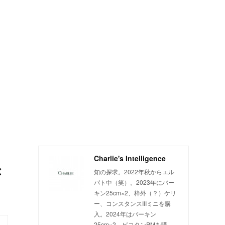
Charlie's Intelligence
が
知の探求。2022年秋からエル
パト中（笑）。2023年にバー
キン25cm×2、枠外（？）ケリ
ー、コンスタンスIIIミニを購
入。2024年はバーキン
25cm×2、ピコタンPMを購