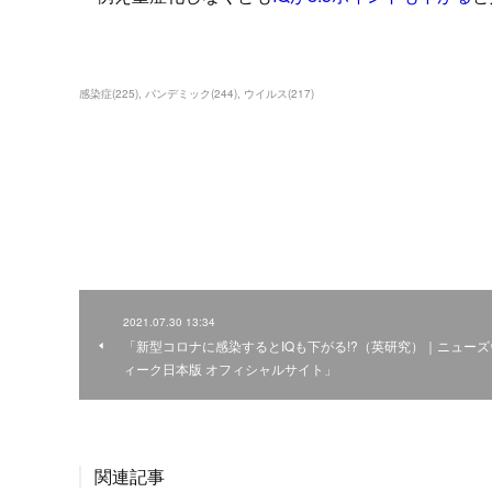
感染症
(
225
)
パンデミック
(
244
)
ウイルス
(
217
)
2021.07.30 13:34
「新型コロナに感染するとIQも下がる!?（英研究）｜ニューズ
ィーク日本版 オフィシャルサイト」
関連記事