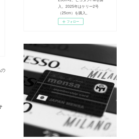
入。2025年はケリー2号
（25cm）を購入。
フォロー
の
サ