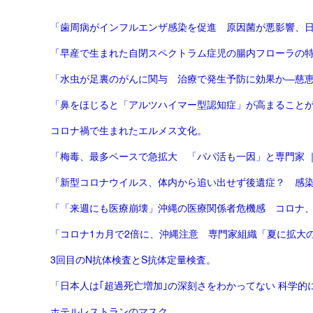
「歯周病がインフルエンザ感染を促進 原因菌が悪影響、
「早産で生まれた自閉スペクトラム症児の腸内フローラの特徴解明、世界初－
「水虫が足裏のがんに関与 治療で発生予防に効果か―慈
コロナ禍で生まれたエルメス文化。
「梅毒、最多ペースで急拡大 「パパ活も一因」と専門家 ｜
「「来週にも医療崩壊」沖縄の医療関係者危機感 コロナ、全
「コロナ1カ月で2倍に、沖縄注意 専門家組織「夏に拡大の
3回目のN抗体検査とS抗体定量検査。
ホテルレストランのマスク。