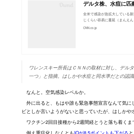
デルタ株、水痘に匹
全米で感染が急拡大している新
じくらい容易に蔓延（まんえん
CNN.co.jp
ワレンスキー所長はＣＮＮの取材に対し、デルタ
一つ」と指摘。はしかや水痘と同水準だとの認識
なんと。空気感染レベルか。
外に出ると、もはや誰も緊急事態宣言なんて気にし
ビとしか言いようがないと思っていたが、はしかや
ワクチン2回目接種から2週間経とうと落ち着くま
例え重症化しなくとも
IQが8.5ポイントも下がる
と