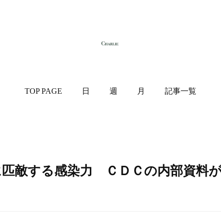
TOP PAGE
日
週
月
記事一覧
、水痘に匹敵する感染力 ＣＤＣの内部資料