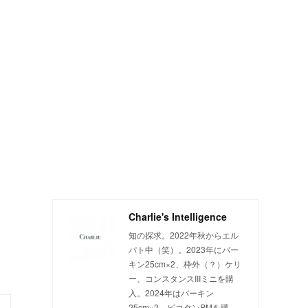
Charlie's Intelligence
知の探求。2022年秋からエル
パト中（笑）。2023年にバー
キン25cm×2、枠外（？）ケリ
ー、コンスタンスIIIミニを購
入。2024年はバーキン
25cm×2、ピコタンPMを購