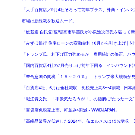
「大手百貨店／9月4社そろって前年プラス、外商・インバウ
市場は新総裁を歓迎ムード。
「総裁選 自民党[速報]高市早苗氏が小泉進次郎氏を破って
「みずほ銀行 住宅ローンの変動金利 10月から引き上げ | NHK
「トランプ氏、利下げ圧力強めるか 雇用統計の修正、パウエ
「国内百貨店4社の7月売り上げ前年下回る インバウンド消費
「未合意国の関税「１５～２０％」 トランプ米大統領が
「百貨店4社、6月は全社減収 免税売上高3〜4割減 - 日本
「堀江貴文氏、「不景気だろうが！」の指摘に“たった一文”で
「百貨店免税売上高、軒並み4割減 - WWDJAPAN」
「高級品業界が低迷した2024年、仏エルメスは15％増収 日本