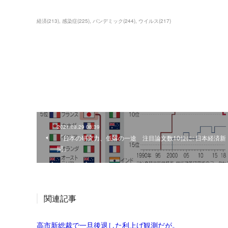
経済
(
213
)
感染症
(
225
)
パンデミック
(
244
)
ウイルス
(
217
)
2021.08.29 08:39
「日本の研究力、低落の一途 注目論文数10位に: 日本経済新
聞」
関連記事
高市新総裁で一旦後退した利上げ観測だが。