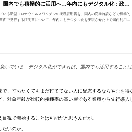
ワクチン接種証明書、国内でも積極的に活用へ…年内にもデジタル化 : 政治 : ニュース
ている新型コロナウイルスワクチンの接種証明書を、国内の商業施設などで積極的
書面で発行する証明書について、年内にもデジタル化を実現させた上で国内利用…
急いでいる。デジタル化ができれば、国内でも活用することは
味で、打ちたくてもまだ打ててない人に配慮するならやむを得
ど、対象年齢が比較的接種率の高い層である業種から先行導入
え目視で開始することは可能だと思うんだが。
したいのか。