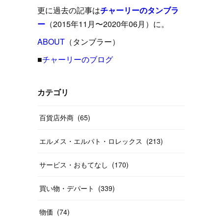
(
15
)
(
16
)
(
33
)
(
31
)
(
39
)
(
24
)
更に過去の記事は
チャーリーのタンブラ
(
24
)
(
12
)
(
26
)
ー
（2015年11月〜2020年06月）に。
(
31
)
(
23
)
(
42
)
(
8
)
(
19
)
(
27
)
(
31
)
ABOUT
(
40
（タンブラー）
)
(
24
)
(
17
)
(
13
)
(
29
)
(
26
)
(
55
)
■
チャーリーのブログ
(
33
)
(
12
)
(
14
)
(
24
)
(
20
)
(
38
)
(
46
)
(
12
)
(
26
)
(
14
)
(
20
)
(
20
)
カテゴリ
(
19
)
(
19
)
(
46
)
(
31
)
百貨店外商
(
65
)
(
37
)
(
27
)
(
58
)
エルメス・エルパト・ロレックス
(
213
)
(
20
)
(
10
)
(
40
)
サービス・おもてなし
(
170
)
買い物・デパート
(
339
)
物価
(
74
)