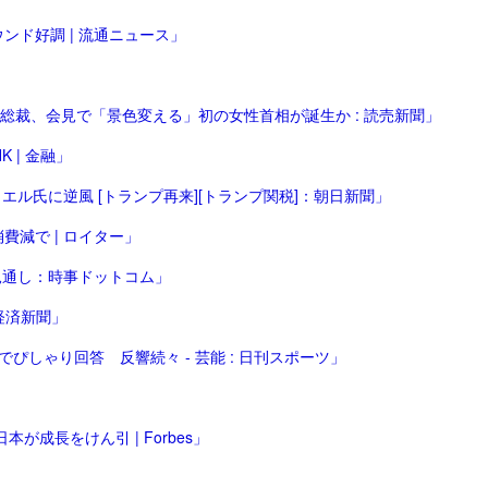
ンド好調 | 流通ニュース」
新総裁、会見で「景色変える」初の女性首相が誕生か : 読売新聞」
 | 金融」
ル氏に逆風 [トランプ再来][トランプ関税]：朝日新聞」
減で | ロイター」
見通し：時事ドットコム」
経済新聞」
ぴしゃり回答 反響続々 - 芸能 : 日刊スポーツ」
が成長をけん引 | Forbes」