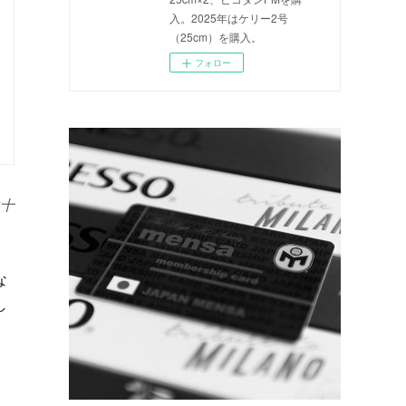
入。2025年はケリー2号
（25cm）を購入。
フォロー
十
な
し