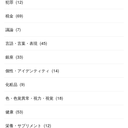
犯罪
(
12
)
税金
(
69
)
議論
(
7
)
言語・言葉・表現
(
45
)
銀座
(
33
)
個性・アイデンティティ
(
14
)
化粧品
(
9
)
色・色覚異常・視力・視覚
(
18
)
健康
(
53
)
栄養・サプリメント
(
12
)