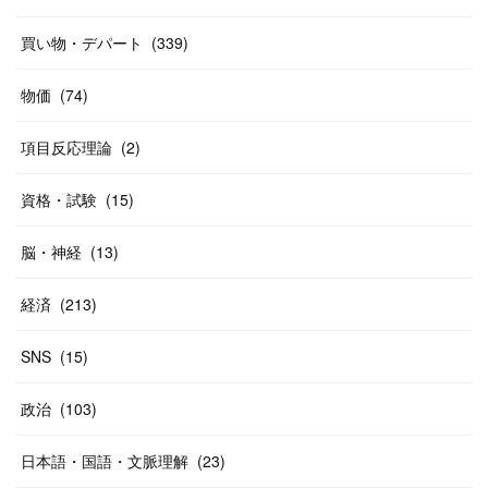
(
37
)
(
27
)
(
58
)
買い物・デパート
(
339
)
(
20
)
(
10
)
物価
(
74
)
(
40
)
項目反応理論
(
2
)
資格・試験
(
15
)
脳・神経
(
13
)
経済
(
213
)
SNS
(
15
)
政治
(
103
)
日本語・国語・文脈理解
(
23
)