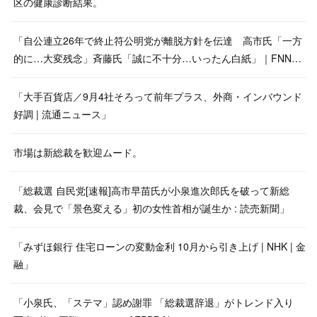
区の健康診断結果。
「自公連立26年で終止符公明党が離脱方針を伝達 高市氏「一方
的に…大変残念」斉藤氏「誠に不十分…いったん白紙」｜FNN…
「大手百貨店／9月4社そろって前年プラス、外商・インバウンド
好調 | 流通ニュース」
市場は新総裁を歓迎ムード。
「総裁選 自民党[速報]高市早苗氏が小泉進次郎氏を破って新総
裁、会見で「景色変える」初の女性首相が誕生か : 読売新聞」
「みずほ銀行 住宅ローンの変動金利 10月から引き上げ | NHK | 金
融」
「小泉氏、「ステマ」認め謝罪 「総裁選辞退」がトレンド入り