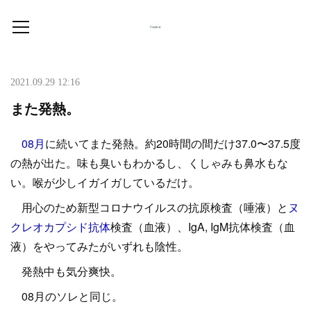
2021.09.29 12:16
また発熱。
08月
に続いてまた発熱。約20時間の間だけ37.0〜37.5度
の熱が出た。味も臭いもわかるし、くしゃみも鼻水もな
い。喉が少しイガイガしているだけ。
用心のため新型コロナウイルスの抗原検査（唾液）と
ヌ
クレオカプシド抗体
検査（血液）、IgA, IgM抗体検査（血
液）をやってみたがいずれも陰性。
発熱中も気分爽快。
08月のソレと同じ。