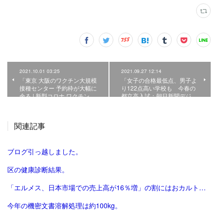
2021.10.01 03:25
2021.09.27 12:14
「東京 大阪のワクチン大規模
「女子の合格最低点、男子よ
接種センター 予約枠が大幅に
り122点高い学校も 今春の
余る | 新型コロナ ワクチン…
都立高入試：朝日新聞デジ…
関連記事
ブログ引っ越しました。
区の健康診断結果。
「エルメス、日本市場での売上高が16％増」の割にはおカルト系（笑）は減った気がする。
今年の機密文書溶解処理は約100kg。