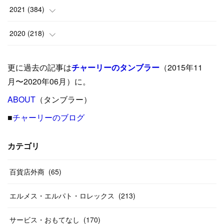
(
9
)
(
18
)
(
17
)
(
42
)
2021
(
384
)
(
5
)
(
17
)
(
35
)
(
37
)
(
9
)
2020
(
218
)
(
9
)
(
29
)
(
23
)
(
34
)
(
21
)
(
29
)
更に過去の記事は
チャーリーのタンブラー
（2015年11
(
15
)
(
16
)
(
33
)
(
31
)
(
39
)
(
24
)
月〜2020年06月）に。
(
24
)
ABOUT
(
12
（タンブラー）
)
(
26
)
(
31
)
(
23
)
(
42
)
■
チャーリーのブログ
(
8
)
(
19
)
(
27
)
(
31
)
(
40
)
(
24
)
(
17
)
(
13
)
(
29
)
(
26
)
カテゴリ
(
55
)
(
33
)
(
12
)
(
14
)
(
24
)
(
20
)
(
38
)
百貨店外商
(
46
)
(
65
)
(
12
)
(
26
)
(
14
)
(
20
)
(
20
)
エルメス・エルパト・ロレックス
(
213
)
(
19
)
(
19
)
(
46
)
(
31
)
サービス・おもてなし
(
170
)