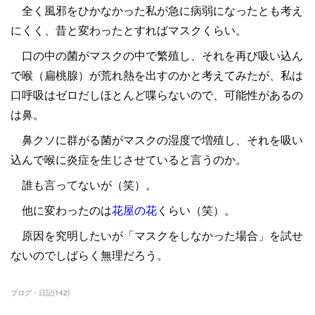
全く風邪をひかなかった私が急に病弱になったとも考え
にくく、昔と変わったとすればマスクくらい。
口の中の菌がマスクの中で繁殖し、それを再び吸い込ん
で喉（扁桃腺）が荒れ熱を出すのかと考えてみたが、私は
口呼吸はゼロだしほとんど喋らないので、可能性があるの
は鼻。
鼻クソに群がる菌がマスクの湿度で増殖し、それを吸い
込んで喉に炎症を生じさせていると言うのか。
誰も言ってないが（笑）。
他に変わったのは
花屋の花
くらい（笑）。
原因を究明したいが「マスクをしなかった場合」を試せ
ないのでしばらく無理だろう。
ブログ・日記
(
142
)