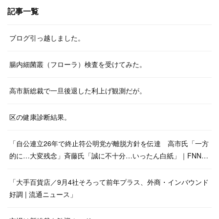
記事一覧
ブログ引っ越しました。
腸内細菌叢（フローラ）検査を受けてみた。
高市新総裁で一旦後退した利上げ観測だが。
区の健康診断結果。
「自公連立26年で終止符公明党が離脱方針を伝達 高市氏「一方
的に…大変残念」斉藤氏「誠に不十分…いったん白紙」｜FNN…
「大手百貨店／9月4社そろって前年プラス、外商・インバウンド
好調 | 流通ニュース」