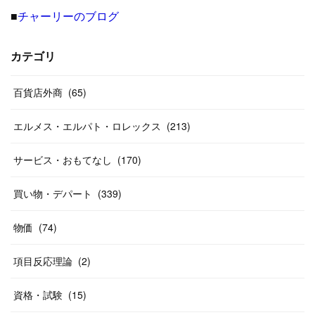
■
チャーリーのブログ
(
8
)
(
19
)
(
27
)
(
31
)
(
40
)
(
24
)
(
17
)
(
13
)
(
29
)
(
26
)
カテゴリ
(
55
)
(
33
)
(
12
)
(
14
)
(
24
)
(
20
)
(
38
)
百貨店外商
(
46
)
(
65
)
(
12
)
(
26
)
(
14
)
(
20
)
(
20
)
エルメス・エルパト・ロレックス
(
213
)
(
19
)
(
19
)
(
46
)
(
31
)
サービス・おもてなし
(
170
)
(
37
)
(
27
)
(
58
)
買い物・デパート
(
339
)
(
20
)
(
10
)
物価
(
74
)
(
40
)
項目反応理論
(
2
)
資格・試験
(
15
)