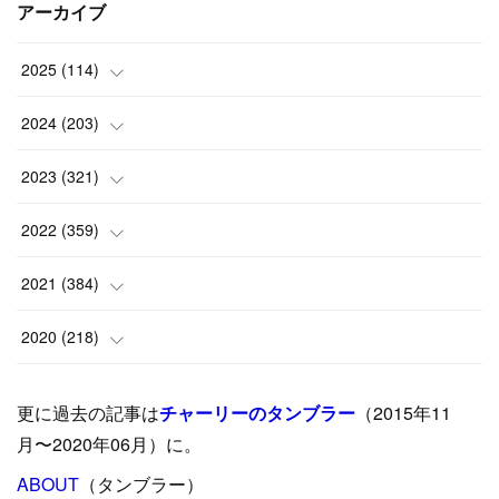
アーカイブ
2025
(
114
)
(
1
)
2024
(
203
)
(
8
)
(
24
)
2023
(
321
)
(
6
)
(
10
)
(
25
)
2022
(
359
)
(
9
)
(
18
)
(
17
)
(
42
)
2021
(
384
)
(
5
)
(
17
)
(
35
)
(
37
)
(
9
)
2020
(
218
)
(
9
)
(
29
)
(
23
)
(
34
)
(
21
)
(
29
)
更に過去の記事は
チャーリーのタンブラー
（2015年11
(
15
)
(
16
)
(
33
)
(
31
)
(
39
)
(
24
)
月〜2020年06月）に。
(
24
)
ABOUT
(
12
（タンブラー）
)
(
26
)
(
31
)
(
23
)
(
42
)