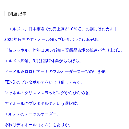
関連記事
「エルメス、日本市場での売上高が16％増」の割にはおカルト系（笑）は減った気がする。
2025年秋冬のディオール婦人プレタポルテは私好み。
「仏シャネル、昨年は30％減益－高級品市場の低迷が売り上げ直撃 - Bloomberg」
エルメス店舗、5月は臨時休業がちらほら。
ドーメル＆ロロピアーナのフルオーダースーツの行き先。
FENDIのプレタポルテをいじり倒してみる。
シャネルのクリスマスラッピングからひらめき。
ディオールのプレタポルテという選択肢。
エルメスのスーツのオーダー。
今秋はディオール（オム）もありか。