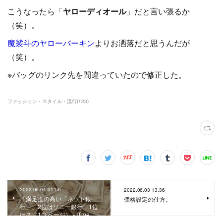
こうなったら「
ヤローディオール
」だと言い張るか
（笑）。
魔裟斗のヤローバーキン
よりお洒落だと思うんだが
（笑）。
※バッグのリンク先を間違っていたので修正した。
ファッション・スタイル・流行
(
123
)
2022.06.04 01:05
2022.06.03 13:36
「満足度の高い「ネット銀
価格設定の仕方。
行」、2位はソニー銀行 1位
は？（1/3 ページ） - ITme…