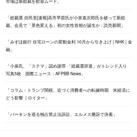
市場は新総裁を歓迎ムード。
「総裁選 自民党[速報]高市早苗氏が小泉進次郎氏を破って新総
裁、会見で「景色変える」初の女性首相が誕生か : 読売新聞」
「みずほ銀行 住宅ローンの変動金利 10月から引き上げ | NHK | 金
融」
「小泉氏、「ステマ」認め謝罪 「総裁選辞退」がトレンド入り
写真5枚 国際ニュース：AFPBB News」
「コラム：トランプ関税、近づく消費者への転嫁時期 米経済に
どう影響 | ロイター」
「バーキンを巡る独占禁止法訴訟、エルメス勝訴で決着」