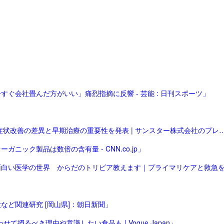
ぐ会社畳んだ方がいい」痛烈指摘に反響 - 芸能 : 日刊スポーツ」
「関節リウマチ患者の歯周病治療における効果 病態による症状改善の差異と早期治療の重要性を発表 
ック製品は数倍の含有量 - CNN.co.jp」
ど関連研究 [岡山県]：朝日新聞」
摂るべき理由や意識したい食品も | Vogue Japan」