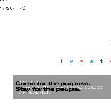
じゃないし（笑）。
2022.11.22 12:06
「TwitterのマスクCEO、「Twitterは日本中心だ」と全社会議で
語る - ITmedia NEWS」