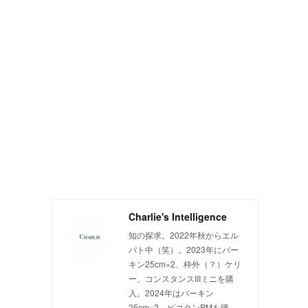
Charlie's Intelligence
知の探求。2022年秋からエル
パト中（笑）。2023年にバー
キン25cm×2、枠外（？）ケリ
く
ー、コンスタンスIIIミニを購
入。2024年はバーキン
25cm×2、ピコタンPMを購