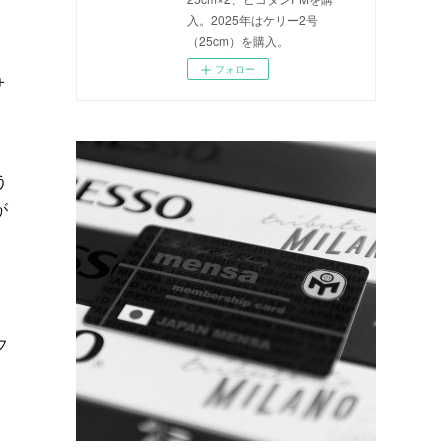
多
入。2025年はケリー2号
（25cm）を購入。
フォロー
＋
う
が
フ