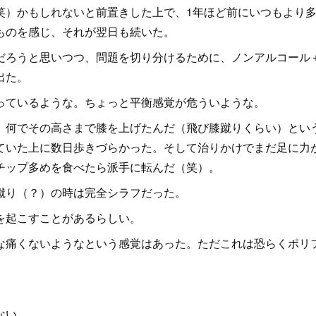
）かもしれないと前置きした上で、1年ほど前にいつもより
ものを感じ、それが翌日も続いた。
ろうと思いつつ、問題を切り分けるために、ノンアルコール
出た。
ているような。ちょっと平衡感覚が危ういような。
何でその高さまで膝を上げたんだ（飛び膝蹴りくらい）とい
ていた上に数日歩きづらかった。そして治りかけでまだ足に力
チップ多めを食べたら派手に転んだ（笑）。
蹴り（？）の時は完全シラフだった。
を起こすことがあるらしい。
痛くないようなという感覚はあった。ただこれは恐らくポリ
。
ない。