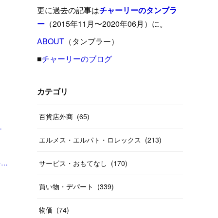
(
15
)
(
16
)
(
33
)
(
31
)
(
39
)
(
24
)
更に過去の記事は
チャーリーのタンブラ
(
24
)
(
12
)
(
26
)
ー
（2015年11月〜2020年06月）に。
(
31
)
(
23
)
(
42
)
(
8
)
(
19
)
(
27
)
(
31
)
ABOUT
(
40
（タンブラー）
)
(
24
)
(
17
)
(
13
)
(
29
)
(
26
)
(
55
)
■
チャーリーのブログ
(
33
)
(
12
)
(
14
)
(
24
)
(
20
)
(
38
)
(
46
)
(
12
)
(
26
)
(
14
)
(
20
)
(
20
)
カテゴリ
(
19
)
(
19
)
(
46
)
(
31
)
百貨店外商
(
65
)
(
37
)
(
27
)
(
58
)
| サンスター株式会社のプレスリリース」
エルメス・エルパト・ロレックス
(
213
)
(
20
)
(
10
)
(
40
)
「【第108回 腸内細菌と自閉スペクトラム症】こんなにも面白い医学の世界 からだのトリビア教えます｜プライマリケアと救急を中心とした総合誌：レジデントノートホームページへようこそ - 羊土社」
サービス・おもてなし
(
170
)
買い物・デパート
(
339
)
物価
(
74
)