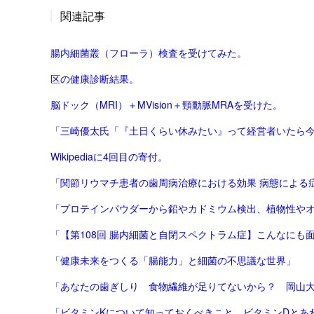
関連記事
腸内細菌叢（フローラ）検査を受けてみた。
区の健康診断結果。
脳ドック（MRI）＋MVision＋頸動脈MRAを受けた。
「三崎優太氏「『土日くらい休みたい』って経営者いたら今す
Wikipediaに4回目の寄付。
「プロテインパウダーから鉛やカドミウム検出、植物性やオーガニ
「健康未来をつくる「腸能力」と細菌の不思議な世界」
「あなたの歯ぎしり 食物繊維が足りてないから？ 岡山大な
「ビタミンKについて知っておくべきこと。ビタミンDとあわせて