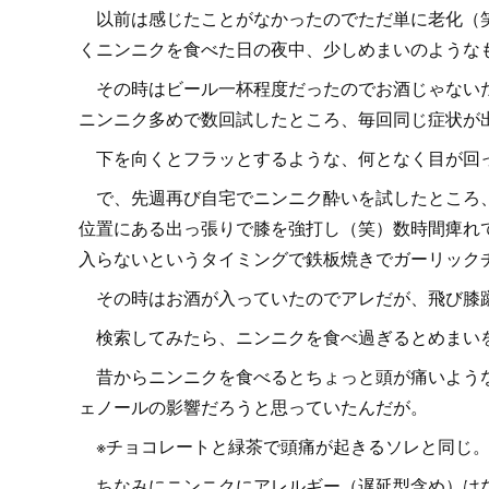
以前は感じたことがなかったのでただ単に老化（笑
くニンニクを食べた日の夜中、少しめまいのような
その時はビール一杯程度だったのでお酒じゃないだ
ニンニク多めで数回試したところ、毎回同じ症状が
下を向くとフラッとするような、何となく目が回っ
で、先週再び自宅でニンニク酔いを試したところ、
位置にある出っ張りで膝を強打し（笑）数時間痺れ
入らないというタイミングで鉄板焼きでガーリック
その時はお酒が入っていたのでアレだが、飛び膝
検索してみたら、ニンニクを食べ過ぎるとめまい
昔からニンニクを食べるとちょっと頭が痛いような
ェノールの影響だろうと思っていたんだが。
※チョコレートと緑茶で頭痛が起きるソレと同じ
ちなみにニンニクにアレルギー（遅延型含め）は