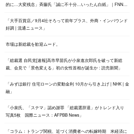
的に…大変残念」斉藤氏「誠に不十分…いったん白紙」｜FNN…
「大手百貨店／9月4社そろって前年プラス、外商・インバウンド
好調 | 流通ニュース」
市場は新総裁を歓迎ムード。
「総裁選 自民党[速報]高市早苗氏が小泉進次郎氏を破って新総
裁、会見で「景色変える」初の女性首相が誕生か : 読売新聞」
「みずほ銀行 住宅ローンの変動金利 10月から引き上げ | NHK | 金
融」
「小泉氏、「ステマ」認め謝罪 「総裁選辞退」がトレンド入り
写真5枚 国際ニュース：AFPBB News」
「コラム：トランプ関税、近づく消費者への転嫁時期 米経済に