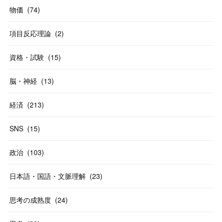
(
20
)
(
10
)
物価
(
74
)
(
40
)
項目反応理論
(
2
)
資格・試験
(
15
)
脳・神経
(
13
)
経済
(
213
)
SNS
(
15
)
政治
(
103
)
日本語・国語・文脈理解
(
23
)
思考の成熟度
(
24
)