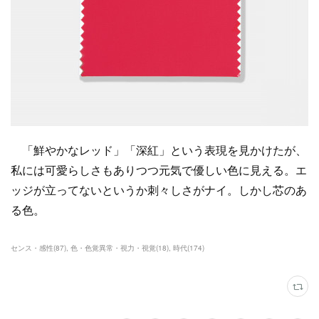
「鮮やかなレッド」「深紅」という表現を見かけたが、
私には可愛らしさもありつつ元気で優しい色に見える。エ
ッジが立ってないというか刺々しさがナイ。しかし芯のあ
る色。
センス・感性
(
87
)
色・色覚異常・視力・視覚
(
18
)
時代
(
174
)