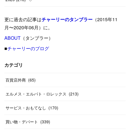
(
9
)
(
29
)
(
23
)
(
34
)
(
21
)
(
29
)
更に過去の記事は
チャーリーのタンブラー
（2015年11
(
15
)
(
16
)
(
33
)
(
31
)
(
39
)
(
24
)
月〜2020年06月）に。
(
24
)
ABOUT
(
12
（タンブラー）
)
(
26
)
(
31
)
(
23
)
(
42
)
■
チャーリーのブログ
(
8
)
(
19
)
(
27
)
(
31
)
(
40
)
(
24
)
(
17
)
(
13
)
(
29
)
(
26
)
カテゴリ
(
55
)
(
33
)
(
12
)
(
14
)
(
24
)
(
20
)
(
38
)
百貨店外商
(
46
)
(
65
)
(
12
)
(
26
)
(
14
)
(
20
)
(
20
)
エルメス・エルパト・ロレックス
(
213
)
(
19
)
(
19
)
(
46
)
(
31
)
サービス・おもてなし
(
170
)
(
37
)
(
27
)
(
58
)
買い物・デパート
(
339
)