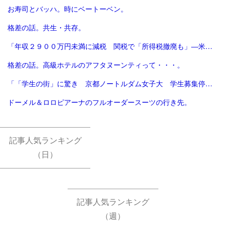
お寿司とバッハ。時にベートーベン。
格差の話。共生・共存。
「年収２９００万円未満に減税 関税で「所得税撤廃も」―米大統領：時事ドットコム」
格差の話。高級ホテルのアフタヌーンティって・・・。
「「学生の街」に驚き 京都ノートルダム女子大 学生募集停止へ [京都府]：朝日新聞」
ドーメル＆ロロピアーナのフルオーダースーツの行き先。
記事人気ランキング
（日）
記事人気ランキング
（週）