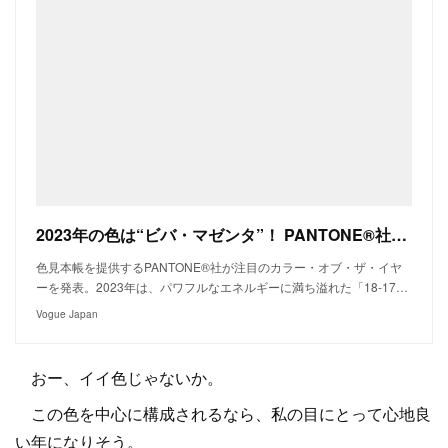
2023年の色は“ビバ・マゼンタ”！ PANTONE®社が世相や心理を反映したカラー・オブ・ザ・イヤーを発表
色見本帳を提供するPANTONE®社が注目のカラー・オブ・ザ・イヤ
ーを発表。2023年は、パワフルなエネルギーに満ち溢れた「18-17…
Vogue Japan
おー、イイ色じゃないか。
この色を中心に構成されるなら、私の目にとって心地良
い年になりそう。