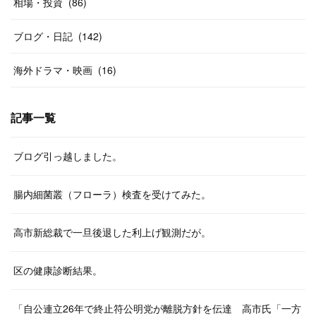
相場・投資
(
86
)
ブログ・日記
(
142
)
海外ドラマ・映画
(
16
)
記事一覧
ブログ引っ越しました。
腸内細菌叢（フローラ）検査を受けてみた。
高市新総裁で一旦後退した利上げ観測だが。
区の健康診断結果。
「自公連立26年で終止符公明党が離脱方針を伝達 高市氏「一方