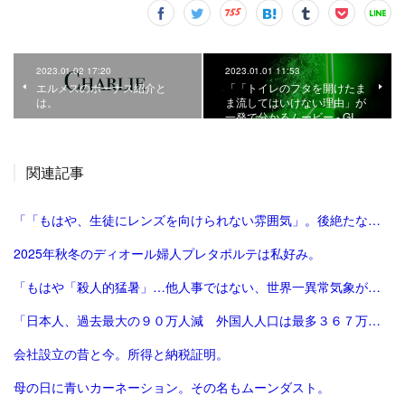
2023.01.02 17:20
2023.01.01 11:53
エルメスのボーナス紹介と
「「トイレのフタを開けたま
は。
ま流してはいけない理由」が
一発で分かるムービー - GI…
関連記事
「「もはや、生徒にレンズを向けられない雰囲気」。後絶たない教員による盗撮、現場に波紋――運動会や修学旅行控え、先生が萎縮するワケ | 鹿児島のニュース | 南日本新聞デジタル」
2025年秋冬のディオール婦人プレタポルテは私好み。
「もはや「殺人的猛暑」…他人事ではない、世界一異常気象が発生する国とは？ | ニュースな本 | ダイヤモンド・オンライン」
「日本人、過去最大の９０万人減 外国人人口は最多３６７万人―総務省：時事ドットコム」
会社設立の昔と今。所得と納税証明。
母の日に青いカーネーション。その名もムーンダスト。