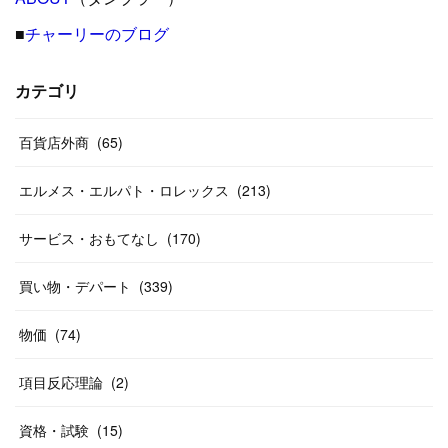
(
31
)
(
23
)
(
42
)
■
チャーリーのブログ
(
8
)
(
19
)
(
27
)
(
31
)
(
40
)
(
24
)
(
17
)
(
13
)
(
29
)
(
26
)
カテゴリ
(
55
)
(
33
)
(
12
)
(
14
)
(
24
)
(
20
)
(
38
)
百貨店外商
(
46
)
(
65
)
(
12
)
(
26
)
(
14
)
(
20
)
(
20
)
エルメス・エルパト・ロレックス
(
213
)
(
19
)
(
19
)
(
46
)
(
31
)
サービス・おもてなし
(
170
)
(
37
)
(
27
)
(
58
)
買い物・デパート
(
339
)
(
20
)
(
10
)
物価
(
74
)
(
40
)
項目反応理論
(
2
)
資格・試験
(
15
)