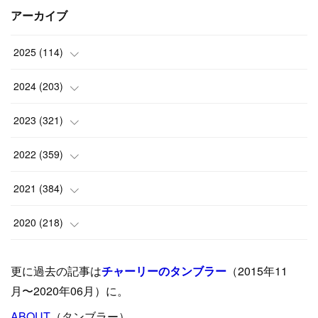
アーカイブ
2025
(
114
)
(
1
)
2024
(
203
)
(
8
)
(
24
)
2023
(
321
)
(
6
)
(
10
)
(
25
)
2022
(
359
)
(
9
)
(
18
)
(
17
)
(
42
)
2021
(
384
)
(
5
)
(
17
)
(
35
)
(
37
)
(
9
)
2020
(
218
)
(
9
)
(
29
)
(
23
)
(
34
)
(
21
)
(
29
)
更に過去の記事は
チャーリーのタンブラー
（2015年11
(
15
)
(
16
)
(
33
)
(
31
)
(
39
)
(
24
)
月〜2020年06月）に。
(
24
)
ABOUT
(
12
（タンブラー）
)
(
26
)