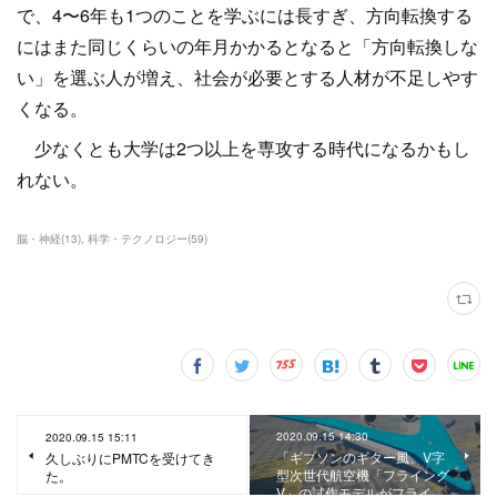
で、4〜6年も1つのことを学ぶには長すぎ、方向転換する
にはまた同じくらいの年月かかるとなると「方向転換しな
い」を選ぶ人が増え、社会が必要とする人材が不足しやす
くなる。
少なくとも大学は2つ以上を専攻する時代になるかもし
れない。
脳・神経
(
13
)
科学・テクノロジー
(
59
)
2020.09.15 14:30
2020.09.15 15:11
「ギブソンのギター風、V字
久しぶりにPMTCを受けてき
型次世代航空機「フライング
た。
V」の試作モデルがフライ…