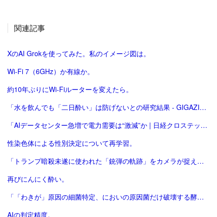
関連記事
XのAI Grokを使ってみた。私のイメージ図は。
Wi-Fi 7（6GHz）か有線か。
約10年ぶりにWi-Fiルーターを変えたら。
「水を飲んでも「二日酔い」は防げないとの研究結果 - GIGAZINE」
「AIデータセンター急増で電力需要は“激減”か | 日経クロステック（xTECH）」
性染色体による性別決定について再学習。
「トランプ暗殺未遂に使われた「銃弾の軌跡」をカメラが捉えていた | クーリエ・ジャポン」
再びにんにく酔い。
「「わきが」原因の細菌特定、においの原因菌だけ破壊する酵素の合成にも成功 : 読売新聞」
AIの判定精度。