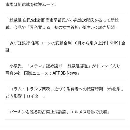
市場は新総裁を歓迎ムード。
「総裁選 自民党[速報]高市早苗氏が小泉進次郎氏を破って新総
裁、会見で「景色変える」初の女性首相が誕生か : 読売新聞」
「みずほ銀行 住宅ローンの変動金利 10月から引き上げ | NHK | 金
融」
「小泉氏、「ステマ」認め謝罪 「総裁選辞退」がトレンド入り
写真5枚 国際ニュース：AFPBB News」
「コラム：トランプ関税、近づく消費者への転嫁時期 米経済に
どう影響 | ロイター」
「バーキンを巡る独占禁止法訴訟、エルメス勝訴で決着」