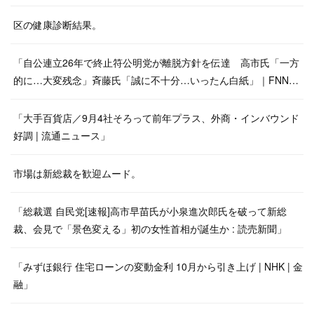
区の健康診断結果。
「自公連立26年で終止符公明党が離脱方針を伝達 高市氏「一方
的に…大変残念」斉藤氏「誠に不十分…いったん白紙」｜FNN…
「大手百貨店／9月4社そろって前年プラス、外商・インバウンド
好調 | 流通ニュース」
市場は新総裁を歓迎ムード。
「総裁選 自民党[速報]高市早苗氏が小泉進次郎氏を破って新総
裁、会見で「景色変える」初の女性首相が誕生か : 読売新聞」
「みずほ銀行 住宅ローンの変動金利 10月から引き上げ | NHK | 金
融」