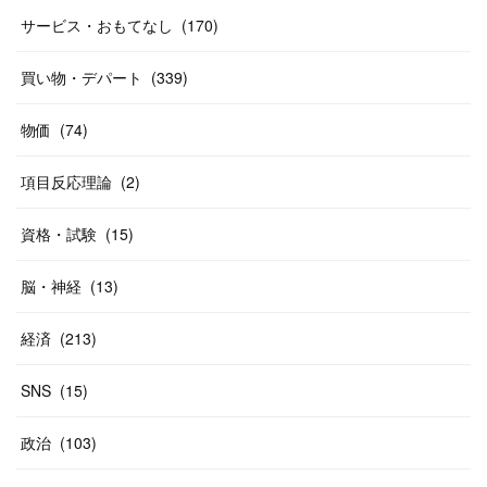
(
19
)
(
19
)
(
46
)
(
31
)
サービス・おもてなし
(
170
)
(
37
)
(
27
)
(
58
)
買い物・デパート
(
339
)
(
20
)
(
10
)
物価
(
74
)
(
40
)
項目反応理論
(
2
)
資格・試験
(
15
)
脳・神経
(
13
)
経済
(
213
)
SNS
(
15
)
政治
(
103
)