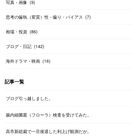
写真・画像
(
9
)
思考の偏執（変質）性・偏り・バイアス
(
7
)
相場・投資
(
86
)
ブログ・日記
(
142
)
海外ドラマ・映画
(
16
)
記事一覧
ブログ引っ越しました。
腸内細菌叢（フローラ）検査を受けてみた。
高市新総裁で一旦後退した利上げ観測だが。