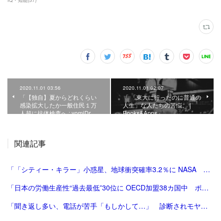
IQ・知能
(
57
)
2020.11.01 03:56
2020.11.01 02:07
「【独自】夏からどれくらい
「 「東大に行ったのに普通の
感染拡大したか一般住民１万
人生」な人たちの苦悩。 |
人超に抗体検査へ : yomiDr.…
Books&Apps」
関連記事
「「シティー・キラー」小惑星、地球衝突確率3.2％に NASA 写真1枚 国際ニュース：AFPBB News」
「日本の労働生産性“過去最低”30位に OECD加盟38カ国中 ポルトガル並み」
「聞き返し多い、電話が苦手「もしかして…」 診断されモヤモヤ晴れた：朝日新聞デジタル」