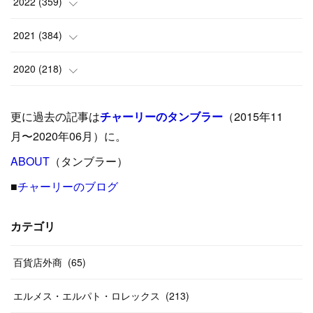
(
25
)
2022
(
359
)
(
9
)
(
18
)
(
17
)
(
42
)
2021
(
384
)
(
5
)
(
17
)
(
35
)
(
37
)
(
9
)
2020
(
218
)
(
9
)
(
29
)
(
23
)
(
34
)
(
21
)
(
29
)
更に過去の記事は
チャーリーのタンブラー
（2015年11
(
15
)
(
16
)
(
33
)
(
31
)
(
39
)
(
24
)
月〜2020年06月）に。
(
24
)
ABOUT
(
12
（タンブラー）
)
(
26
)
(
31
)
(
23
)
(
42
)
■
チャーリーのブログ
(
8
)
(
19
)
(
27
)
(
31
)
(
40
)
(
24
)
(
17
)
(
13
)
(
29
)
(
26
)
カテゴリ
(
55
)
(
33
)
(
12
)
(
14
)
(
24
)
(
20
)
(
38
)
百貨店外商
(
46
)
(
65
)
(
12
)
(
26
)
(
14
)
(
20
)
(
20
)
エルメス・エルパト・ロレックス
(
213
)