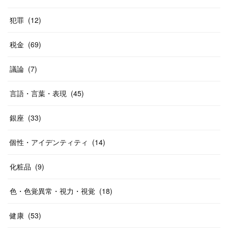
犯罪
(
12
)
税金
(
69
)
議論
(
7
)
言語・言葉・表現
(
45
)
銀座
(
33
)
個性・アイデンティティ
(
14
)
化粧品
(
9
)
色・色覚異常・視力・視覚
(
18
)
健康
(
53
)