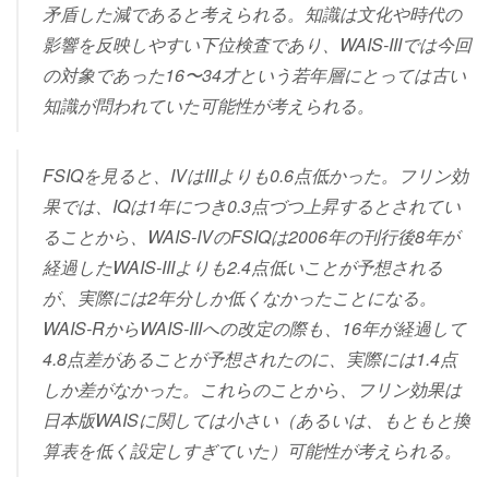
矛盾した減であると考えられる。知識は文化や時代の
影響を反映しやすい下位検査であり、WAIS-IIIでは今回
の対象であった16〜34才という若年層にとっては古い
知識が問われていた可能性が考えられる。
FSIQを見ると、IVはIIIよりも0.6点低かった。フリン効
果では、IQは1年につき0.3点づつ上昇するとされてい
ることから、WAIS-IVのFSIQは2006年の刊行後8年が
経過したWAIS-IIIよりも2.4点低いことが予想される
が、実際には2年分しか低くなかったことになる。
WAIS-RからWAIS-IIIへの改定の際も、16年が経過して
4.8点差があることが予想されたのに、実際には1.4点
しか差がなかった。これらのことから、フリン効果は
日本版WAISに関しては小さい（あるいは、もともと換
算表を低く設定しすぎていた）可能性が考えられる。