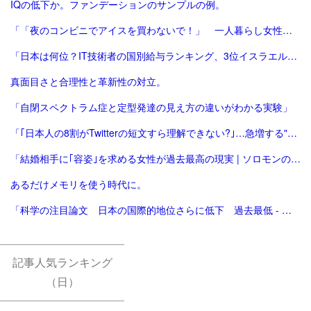
IQの低下か。ファンデーションのサンプルの例。
「「夜のコンビニでアイスを買わないで！」 一人暮らし女性に警鐘、ネットで話題になったコンビニ店員の訴え | ENCOUNT」
「日本は何位？IT技術者の国別給与ランキング、3位イスラエル、2位米国、1位は？｜@DIME アットダイム」
真面目さと合理性と革新性の対立。
「自閉スペクトラム症と定型発達の見え方の違いがわかる実験」
「｢日本人の8割がTwitterの短文すら理解できない?｣…急増する"バカ"の正体 それでも｢先進国で一番頭がいい｣ | PRESIDENT Online（プレジデントオンライン」
「結婚相手に｢容姿｣を求める女性が過去最高の現実 | ソロモンの時代―結婚しない人々の実像― | 東洋経済オンライン | 社会をよくする経済ニュース」
あるだけメモリを使う時代に。
「科学の注目論文 日本の国際的地位さらに低下 過去最低 - イザ！」
記事人気ランキング
（日）