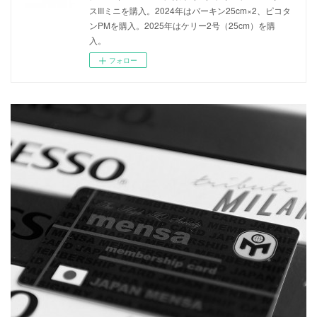
スIIIミニを購入。2024年はバーキン25cm×2、ピコタ
ンPMを購入。2025年はケリー2号（25cm）を購
入。
フォロー