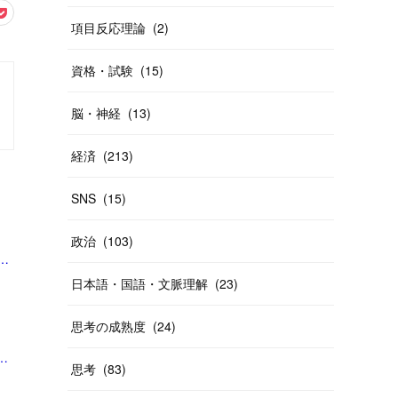
項目反応理論
(
2
)
資格・試験
(
15
)
脳・神経
(
13
)
経済
(
213
)
SNS
(
15
)
政治
(
103
)
ビジネスは”不安商法なのでは”という指摘の増加 #エキスパートトピ（杉浦由美子） - エキスパート - Yahoo!ニュース」
日本語・国語・文脈理解
(
23
)
思考の成熟度
(
24
)
ギー反応との指摘も #くらしと経済（Yahoo!ニュース オリジナル THE PAGE）」
思考
(
83
)