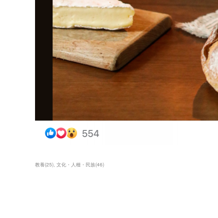
教養
(
25
)
文化・人種・民族
(
46
)