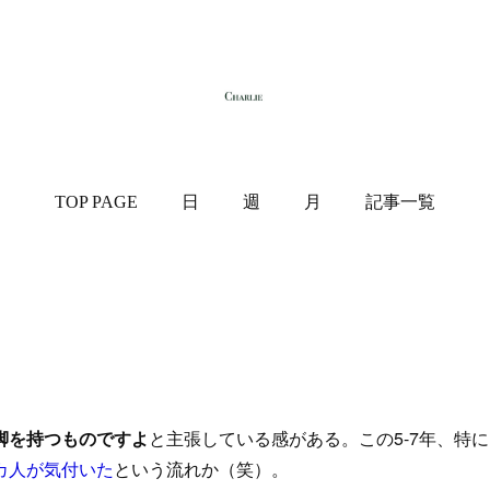
TOP PAGE
日
週
月
記事一覧
脚を持つものですよ
と主張している感がある。この5-7年、特
カ人が気付いた
という流れか（笑）。