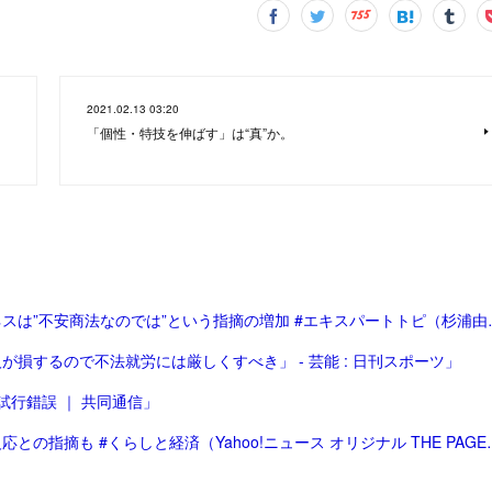
2021.02.13 03:20
「個性・特技を伸ばす」は“真”か。
「「体験格差」「総合型選抜で有利に」と体験を売る
損するので不法就労には厳しくすべき」 - 芸能 : 日刊スポーツ」
行錯誤 ｜ 共同通信」
「「転売ヤー」への拒否感はなぜ生まれる？ アレル