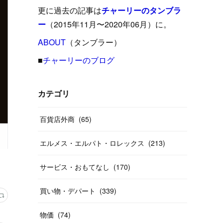
(
15
)
(
16
)
(
33
)
(
31
)
(
39
)
(
24
)
更に過去の記事は
チャーリーのタンブラ
(
24
)
(
12
)
(
26
)
ー
（2015年11月〜2020年06月）に。
(
31
)
(
23
)
(
42
)
(
8
)
(
19
)
(
27
)
(
31
)
ABOUT
(
40
（タンブラー）
)
(
24
)
(
17
)
(
13
)
(
29
)
(
26
)
(
55
)
■
チャーリーのブログ
(
33
)
(
12
)
(
14
)
(
24
)
(
20
)
(
38
)
(
46
)
(
12
)
(
26
)
(
14
)
(
20
)
(
20
)
カテゴリ
(
19
)
(
19
)
(
46
)
(
31
)
百貨店外商
(
65
)
(
37
)
(
27
)
(
58
)
エルメス・エルパト・ロレックス
(
213
)
(
20
)
(
10
)
(
40
)
サービス・おもてなし
(
170
)
買い物・デパート
(
339
)
物価
(
74
)