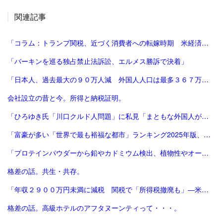
関連記事
「コラム：トランプ関税、近づく消費者への転嫁時期 米経済にどう影響 | ロイター」
「バーキンを巡る独占禁止法訴訟、エルメス勝訴で決着」
「日本人、過去最大の９０万人減 外国人人口は最多３６７万人―総務省：時事ドットコム」
会社設立の昔と今。所得と納税証明。
「ひろゆき氏「川口クルド人問題」に私見「まともな外国人が損するので不法就労には厳しくすべき」 - 芸能 : 日刊スポーツ」
「富豪が多い「世界で最も裕福な都市」ランキング2025年版、東京が2年連続3位 | Forbes JAPAN 公式サイト（フォーブス ジャパン）」
「プロテインパウダーから鉛やカドミウム検出、植物性やオーガニック製品は数倍の含有量 - CNN.co.jp」
格差の話。共生・共存。
「年収２９００万円未満に減税 関税で「所得税撤廃も」―米大統領：時事ドットコム」
格差の話。高級ホテルのアフタヌーンティって・・・。