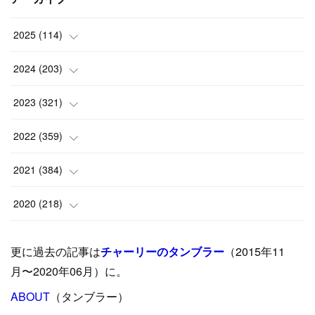
2025
(
114
)
(
1
)
2024
(
203
)
(
8
)
(
24
)
2023
(
321
)
(
6
)
(
10
)
(
25
)
2022
(
359
)
(
9
)
(
18
)
(
17
)
(
42
)
2021
(
384
)
(
5
)
(
17
)
(
35
)
(
37
)
(
9
)
2020
(
218
)
(
9
)
(
29
)
(
23
)
(
34
)
(
21
)
(
29
)
更に過去の記事は
チャーリーのタンブラー
（2015年11
(
15
)
(
16
)
(
33
)
(
31
)
(
39
)
(
24
)
月〜2020年06月）に。
(
24
)
ABOUT
(
12
（タンブラー）
)
(
26
)
(
31
)
(
23
)
(
42
)