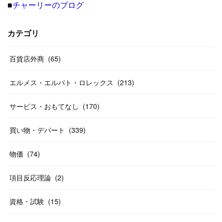
■
チャーリーのブログ
(
8
)
(
19
)
(
27
)
(
31
)
(
40
)
(
24
)
(
17
)
(
13
)
(
29
)
(
26
)
カテゴリ
(
55
)
(
33
)
(
12
)
(
14
)
(
24
)
(
20
)
(
38
)
百貨店外商
(
46
)
(
65
)
(
12
)
(
26
)
(
14
)
(
20
)
(
20
)
エルメス・エルパト・ロレックス
(
213
)
(
19
)
(
19
)
(
46
)
(
31
)
サービス・おもてなし
(
170
)
(
37
)
(
27
)
(
58
)
買い物・デパート
(
339
)
(
20
)
(
10
)
物価
(
74
)
(
40
)
項目反応理論
(
2
)
資格・試験
(
15
)