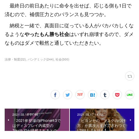
最終日の前日あたりに命令を出せば、応じる側も1日で
済むので、補償圧力とのバランスも見つつか。
納税と一緒で、真面目に従っている人がバカバカしくな
るような
やったもん勝ち社会
はいずれ崩壊するので、ダメ
なものはダメで毅然と通していただきたい。
法律・制度
(
22
)
パンデミック
(
244
)
社会
(
300
)
2021.03.18 01:46
2021.03.17 14:02
「2021年登場のiPhone 13で
「ビヨンセの「マスクのつけ
はディスプレイ内蔵型の
方」が異次元すぎてざわつく
Touch IDが搭載されるとの…
| TRILL【トリル】」