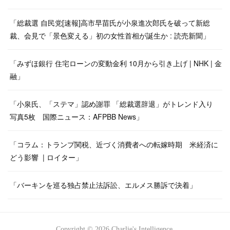
「総裁選 自民党[速報]高市早苗氏が小泉進次郎氏を破って新総
裁、会見で「景色変える」初の女性首相が誕生か : 読売新聞」
「みずほ銀行 住宅ローンの変動金利 10月から引き上げ | NHK | 金
融」
「小泉氏、「ステマ」認め謝罪 「総裁選辞退」がトレンド入り
写真5枚 国際ニュース：AFPBB News」
「コラム：トランプ関税、近づく消費者への転嫁時期 米経済に
どう影響 | ロイター」
「バーキンを巡る独占禁止法訴訟、エルメス勝訴で決着」
Copyright ©
2026
Charlie's Intelligence
.