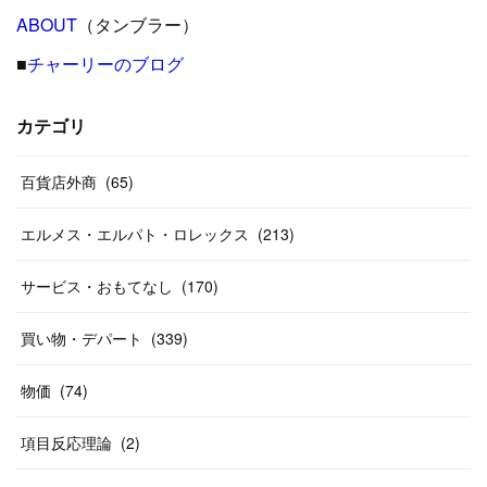
(
24
)
ABOUT
(
12
（タンブラー）
)
(
26
)
(
31
)
(
23
)
(
42
)
■
チャーリーのブログ
(
8
)
(
19
)
(
27
)
(
31
)
(
40
)
(
24
)
(
17
)
(
13
)
(
29
)
(
26
)
カテゴリ
(
55
)
(
33
)
(
12
)
(
14
)
(
24
)
(
20
)
(
38
)
百貨店外商
(
46
)
(
65
)
(
12
)
(
26
)
(
14
)
(
20
)
(
20
)
エルメス・エルパト・ロレックス
(
213
)
(
19
)
(
19
)
(
46
)
(
31
)
サービス・おもてなし
(
170
)
(
37
)
(
27
)
(
58
)
買い物・デパート
(
339
)
(
20
)
(
10
)
物価
(
74
)
(
40
)
項目反応理論
(
2
)