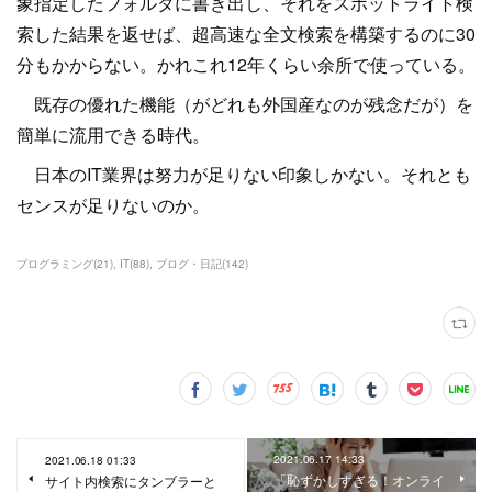
象指定したフォルダに書き出し、それをスポットライト検
索した結果を返せば、超高速な全文検索を構築するのに30
分もかからない。かれこれ12年くらい余所で使っている。
既存の優れた機能（がどれも外国産なのが残念だが）を
簡単に流用できる時代。
日本のIT業界は努力が足りない印象しかない。それとも
センスが足りないのか。
プログラミング
(
21
)
IT
(
88
)
ブログ・日記
(
142
)
2021.06.17 14:33
2021.06.18 01:33
「恥ずかしすぎる！オンライ
サイト内検索にタンブラーと