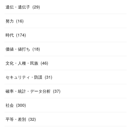
遺伝・遺伝子
(
29
)
努力
(
16
)
時代
(
174
)
価値・値打ち
(
18
)
文化・人種・民族
(
46
)
セキュリティ・防諜
(
31
)
確率・統計・データ分析
(
37
)
社会
(
300
)
平等・差別
(
32
)