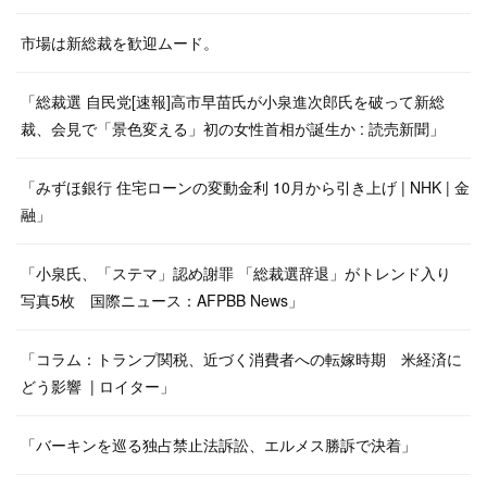
市場は新総裁を歓迎ムード。
「総裁選 自民党[速報]高市早苗氏が小泉進次郎氏を破って新総
裁、会見で「景色変える」初の女性首相が誕生か : 読売新聞」
「みずほ銀行 住宅ローンの変動金利 10月から引き上げ | NHK | 金
融」
「小泉氏、「ステマ」認め謝罪 「総裁選辞退」がトレンド入り
写真5枚 国際ニュース：AFPBB News」
「コラム：トランプ関税、近づく消費者への転嫁時期 米経済に
どう影響 | ロイター」
「バーキンを巡る独占禁止法訴訟、エルメス勝訴で決着」