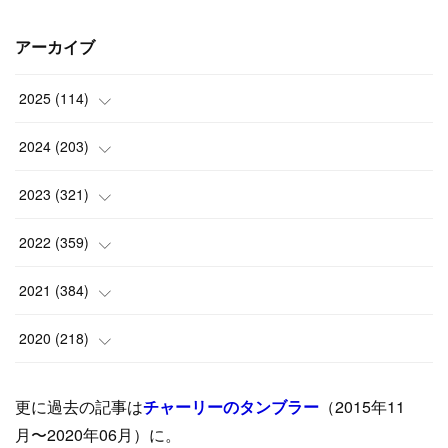
アーカイブ
2025
(
114
)
(
1
)
2024
(
203
)
(
8
)
(
24
)
2023
(
321
)
(
6
)
(
10
)
(
25
)
2022
(
359
)
(
9
)
(
18
)
(
17
)
(
42
)
2021
(
384
)
(
5
)
(
17
)
(
35
)
(
37
)
(
9
)
2020
(
218
)
(
9
)
(
29
)
(
23
)
(
34
)
(
21
)
(
29
)
更に過去の記事は
チャーリーのタンブラー
（2015年11
(
15
)
(
16
)
(
33
)
(
31
)
(
39
)
(
24
)
月〜2020年06月）に。