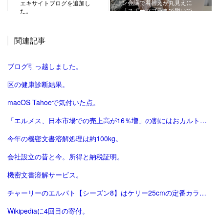
ン会議で着替えが丸見えに
エキサイトブログを追加し
「スポーツブラまで脱いで…
た。
関連記事
ブログ引っ越しました。
区の健康診断結果。
macOS Tahoeで気付いた点。
「エルメス、日本市場での売上高が16％増」の割にはおカルト系（笑）は減った気がする。
今年の機密文書溶解処理は約100kg。
会社設立の昔と今。所得と納税証明。
機密文書溶解サービス。
チャーリーのエルパト【シーズン8】はケリー25cmの定番カラーで終了。
Wikipediaに4回目の寄付。