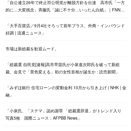
「自公連立26年で終止符公明党が離脱方針を伝達 高市氏「一方
的に…大変残念」斉藤氏「誠に不十分…いったん白紙」｜FNN…
「大手百貨店／9月4社そろって前年プラス、外商・インバウンド
好調 | 流通ニュース」
市場は新総裁を歓迎ムード。
「総裁選 自民党[速報]高市早苗氏が小泉進次郎氏を破って新総
裁、会見で「景色変える」初の女性首相が誕生か : 読売新聞」
「みずほ銀行 住宅ローンの変動金利 10月から引き上げ | NHK | 金
融」
「小泉氏、「ステマ」認め謝罪 「総裁選辞退」がトレンド入り
写真5枚 国際ニュース：AFPBB News」