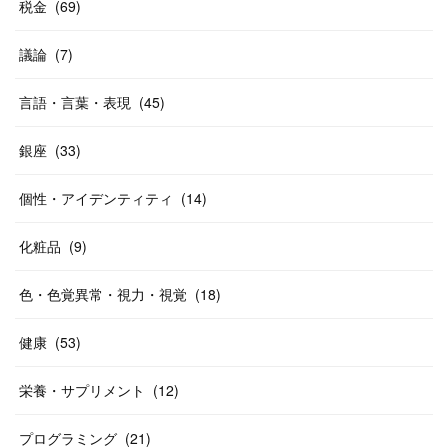
税金
(
69
)
議論
(
7
)
言語・言葉・表現
(
45
)
銀座
(
33
)
個性・アイデンティティ
(
14
)
化粧品
(
9
)
色・色覚異常・視力・視覚
(
18
)
健康
(
53
)
栄養・サプリメント
(
12
)
プログラミング
(
21
)