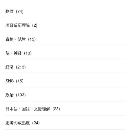
(
20
)
(
10
)
物価
(
74
)
(
40
)
項目反応理論
(
2
)
資格・試験
(
15
)
脳・神経
(
13
)
経済
(
213
)
SNS
(
15
)
政治
(
103
)
日本語・国語・文脈理解
(
23
)
思考の成熟度
(
24
)