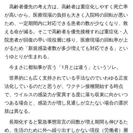
高齢者優先の考え方は、高齢者は重症化しやすく死亡率
が高いから、医療現場の負担も大きく入院時の回転が悪い
ため、一定期間内に対応できる患者の数が少なくなり、救
える命が減る。そこで高齢者を優先接種すれば重症化・入
院患者が回復の早い現役層に移り、医療現場の回転率が上
がるため「新規感染者数が多少増えても対応できる」とい
うゆとりが生まれる。
今まさに都知事が言う「1月とは違う」というソレ。
世界的にも広く支持されている手法なのでいわゆる正攻
法化しているのだと思うが、ワクチン接種開始する時点
で、ウイルスの感染力が変異する度に落ち収束に向かいつ
つある場合と、感染力が増し見通しが立たない場合の選択
肢は異なる。
長期化すると緊急事態宣言の回数が増え期間も伸びるた
め、生活のために外へ繰り出すしかない現役（労働者）層