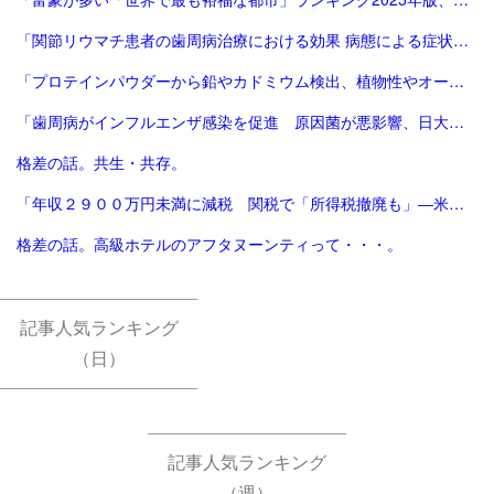
「関節リウマチ患者の歯周病治療における効果 病態による症状改善の差異と早期治療の重要性を発表 | サンスター株式会社のプレスリリース」
「プロテインパウダーから鉛やカドミウム検出、植物性やオーガニック製品は数倍の含有量 - CNN.co.jp」
「歯周病がインフルエンザ感染を促進 原因菌が悪影響、日大チーム確認：朝日新聞」
格差の話。共生・共存。
「年収２９００万円未満に減税 関税で「所得税撤廃も」―米大統領：時事ドットコム」
格差の話。高級ホテルのアフタヌーンティって・・・。
記事人気ランキング
（日）
記事人気ランキング
（週）