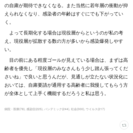
の自粛が期待できなくなる。また当然に若年層の衝動が抑
えられなくなり、感染者の年齢はすぐにでも下がってい
く。
よって長期化する場合は現役層からというのが私の考
え。現役層が拡散する数の方が多いから感染爆発しやす
い。
目の前にある程度ゴールが見えている場合は、まずは高
齢者を優先し「現役層のみなさんもう少し踏ん張ってくだ
さいね」で良いと思うんだが、見通しが立たない状況化に
おいては、自粛要請が通用する高齢者に我慢してもらう方
が全体として上手く機能するだろうと私は思う。
病院・医療
(
78
)
感染症
(
225
)
パンデミック
(
244
)
社会
(
300
)
ウイルス
(
217
)