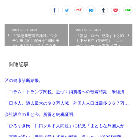
2021.07.31 13:36
2021.07.30 13:34
「“緊急事態宣言地域にワク
「新型コロナに感染するとIQ
チン重点的に配分を” 国民 玉
も下がる!?（英研究）｜ニュ
木代表 | 新型コロナ ワクチ…
ーズウィーク日本版 オフィ…
関連記事
区の健康診断結果。
「コラム：トランプ関税、近づく消費者への転嫁時期 米経済にどう影響 | ロイター」
「日本人、過去最大の９０万人減 外国人人口は最多３６７万人―総務省：時事ドットコム」
会社設立の昔と今。所得と納税証明。
「ひろゆき氏「川口クルド人問題」に私見「まともな外国人が損するので不法就労には厳しくすべき」 - 芸能 : 日刊スポーツ」
「富豪が多い「世界で最も裕福な都市」ランキング2025年版、東京が2年連続3位 | Forbes JAPAN 公式サイト（フォーブス ジャパン）」