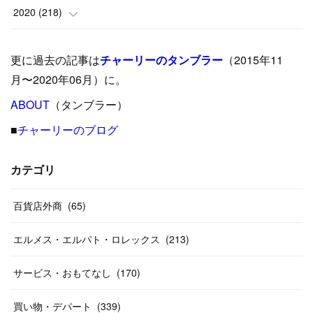
(
5
)
(
17
)
(
35
)
(
37
)
(
9
)
2020
(
218
)
(
9
)
(
29
)
(
23
)
(
34
)
(
21
)
(
29
)
更に過去の記事は
チャーリーのタンブラー
（2015年11
(
15
)
(
16
)
(
33
)
(
31
)
(
39
)
(
24
)
月〜2020年06月）に。
(
24
)
ABOUT
(
12
（タンブラー）
)
(
26
)
(
31
)
(
23
)
(
42
)
■
チャーリーのブログ
(
8
)
(
19
)
(
27
)
(
31
)
(
40
)
(
24
)
(
17
)
(
13
)
(
29
)
(
26
)
カテゴリ
(
55
)
(
33
)
(
12
)
(
14
)
(
24
)
(
20
)
(
38
)
百貨店外商
(
46
)
(
65
)
(
12
)
(
26
)
(
14
)
(
20
)
(
20
)
エルメス・エルパト・ロレックス
(
213
)
(
19
)
(
19
)
(
46
)
(
31
)
サービス・おもてなし
(
170
)
(
37
)
(
27
)
(
58
)
買い物・デパート
(
339
)