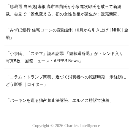
「総裁選 自民党[速報]高市早苗氏が小泉進次郎氏を破って新総
裁、会見で「景色変える」初の女性首相が誕生か : 読売新聞」
「みずほ銀行 住宅ローンの変動金利 10月から引き上げ | NHK | 金
融」
「小泉氏、「ステマ」認め謝罪 「総裁選辞退」がトレンド入り
写真5枚 国際ニュース：AFPBB News」
「コラム：トランプ関税、近づく消費者への転嫁時期 米経済に
どう影響 | ロイター」
「バーキンを巡る独占禁止法訴訟、エルメス勝訴で決着」
Copyright ©
2026
Charlie's Intelligence
.