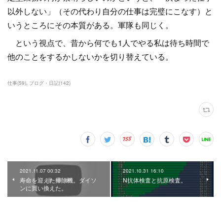
以外しない」（その代わり自分の仕事は完璧にこなす）と
いうところにその本質がある。軍隊も同じく。
という視点で、昔から何でも1人でやる私は待ち時間で
他のことをするかしないかを切り替えている。
仕事
(
59
)
ブログ・日記
(
142
)
2021.11.07 00:32
2021.10.31 16:10
寿命を迎えた掃除機。ダイソ
N抗体検査と抗原検査。
ンに買い換えた。