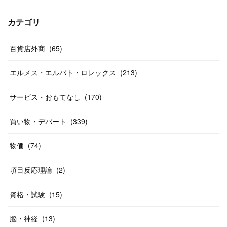
(
40
)
(
24
)
(
17
)
(
13
)
(
29
)
(
26
)
カテゴリ
(
55
)
(
33
)
(
12
)
(
14
)
(
24
)
(
20
)
(
38
)
百貨店外商
(
46
)
(
65
)
(
12
)
(
26
)
(
14
)
(
20
)
(
20
)
エルメス・エルパト・ロレックス
(
213
)
(
19
)
(
19
)
(
46
)
(
31
)
サービス・おもてなし
(
170
)
(
37
)
(
27
)
(
58
)
買い物・デパート
(
339
)
(
20
)
(
10
)
物価
(
74
)
(
40
)
項目反応理論
(
2
)
資格・試験
(
15
)
脳・神経
(
13
)