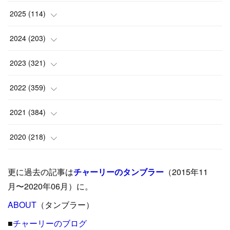
2025
(
114
)
(
1
)
2024
(
203
)
(
8
)
(
24
)
2023
(
321
)
(
6
)
(
10
)
(
25
)
2022
(
359
)
(
9
)
(
18
)
(
17
)
(
42
)
2021
(
384
)
(
5
)
(
17
)
(
35
)
(
37
)
(
9
)
2020
(
218
)
(
9
)
(
29
)
(
23
)
(
34
)
(
21
)
(
29
)
更に過去の記事は
チャーリーのタンブラー
（2015年11
(
15
)
(
16
)
(
33
)
(
31
)
(
39
)
(
24
)
月〜2020年06月）に。
(
24
)
ABOUT
(
12
（タンブラー）
)
(
26
)
(
31
)
(
23
)
(
42
)
■
チャーリーのブログ
(
8
)
(
19
)
(
27
)
(
31
)