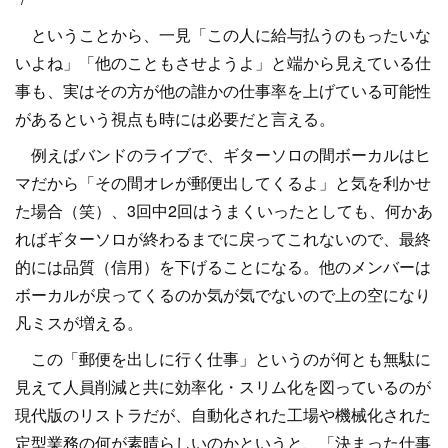
ということから、一見「この人に給与払うのもったいな
いよね」「他のこともさせようよ」と端から見えている仕
事も、実はその方が他の誰かの仕事率を上げている可能性
があるという視点も時には必要だと言える。
例えばバンドのライブで、ギターソロの間ボーカルはヒ
マだから「その間オレが郵便出してくるよ」と気を利かせ
た場合（笑）、3回中2回はうまくいったとしても、何かあ
ればギターソロが終わるまでに戻ってこれないので、最終
的には品質（信用）を下げることになる。他のメンバーは
ボーカルが戻ってくるのか気が気でないので上の空になり
凡ミスが増える。
この「郵便を出しに行く仕事」というのが何とも無駄に
見えて人員削減と共に効率化・スリム化を図っているのが
現代版のリストラだが、自動化された工場や機械化された
定型業務の何が素晴らしいのかというと、「決まった仕事