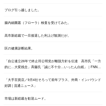
ブログ引っ越しました。
腸内細菌叢（フローラ）検査を受けてみた。
高市新総裁で一旦後退した利上げ観測だが。
区の健康診断結果。
「自公連立26年で終止符公明党が離脱方針を伝達 高市氏「一方
的に…大変残念」斉藤氏「誠に不十分…いったん白紙」｜FNN…
「大手百貨店／9月4社そろって前年プラス、外商・インバウンド
好調 | 流通ニュース」
市場は新総裁を歓迎ムード。