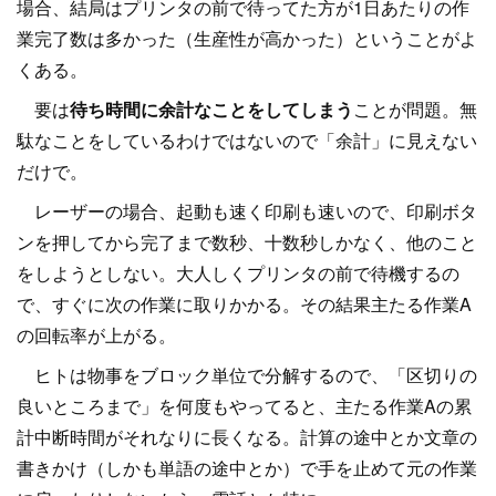
場合、結局はプリンタの前で待ってた方が1日あたりの作
業完了数は多かった（生産性が高かった）ということがよ
くある。
要は
待ち時間に余計なことをしてしまう
ことが問題。無
駄なことをしているわけではないので「余計」に見えない
だけで。
レーザーの場合、起動も速く印刷も速いので、印刷ボタ
ンを押してから完了まで数秒、十数秒しかなく、他のこと
をしようとしない。大人しくプリンタの前で待機するの
で、すぐに次の作業に取りかかる。その結果主たる作業A
の回転率が上がる。
ヒトは物事をブロック単位で分解するので、「区切りの
良いところまで」を何度もやってると、主たる作業Aの累
計中断時間がそれなりに長くなる。計算の途中とか文章の
書きかけ（しかも単語の途中とか）で手を止めて元の作業