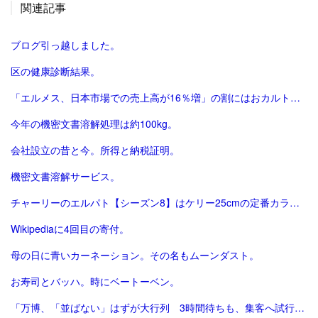
関連記事
ブログ引っ越しました。
区の健康診断結果。
「エルメス、日本市場での売上高が16％増」の割にはおカルト系（笑）は減った気がする。
今年の機密文書溶解処理は約100kg。
会社設立の昔と今。所得と納税証明。
機密文書溶解サービス。
チャーリーのエルパト【シーズン8】はケリー25cmの定番カラーで終了。
Wikipediaに4回目の寄付。
母の日に青いカーネーション。その名もムーンダスト。
お寿司とバッハ。時にベートーベン。
「万博、「並ばない」はずが大行列 3時間待ちも、集客へ試行錯誤 ｜ 共同通信」