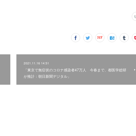
2021.11.16 14:51
「東京で無症状のコロナ感染者47万人 今春まで、都医学総研
が推計：朝日新聞デジタル」