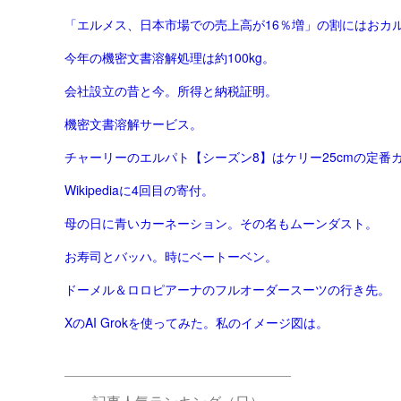
「エルメス、日本市場での売上高が16％増」の割にはおカ
今年の機密文書溶解処理は約100kg。
会社設立の昔と今。所得と納税証明。
機密文書溶解サービス。
チャーリーのエルパト【シーズン8】はケリー25cmの定番
Wikipediaに4回目の寄付。
母の日に青いカーネーション。その名もムーンダスト。
お寿司とバッハ。時にベートーベン。
ドーメル＆ロロピアーナのフルオーダースーツの行き先。
XのAI Grokを使ってみた。私のイメージ図は。