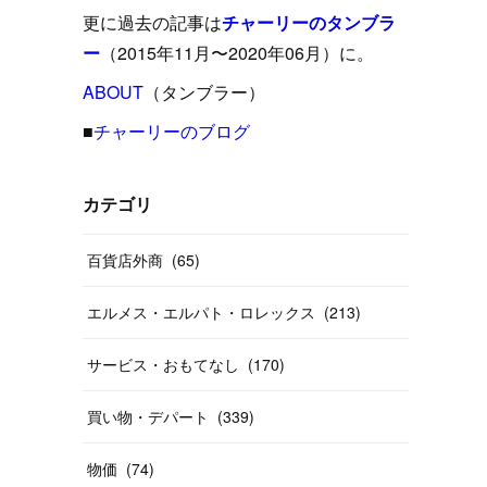
(
15
)
(
16
)
(
33
)
(
31
)
(
39
)
(
24
)
更に過去の記事は
チャーリーのタンブラ
(
24
)
(
12
)
(
26
)
ー
（2015年11月〜2020年06月）に。
(
31
)
(
23
)
(
42
)
(
8
)
(
19
)
(
27
)
(
31
)
ABOUT
(
40
（タンブラー）
)
(
24
)
(
17
)
(
13
)
(
29
)
(
26
)
(
55
)
■
チャーリーのブログ
(
33
)
(
12
)
(
14
)
(
24
)
(
20
)
(
38
)
(
46
)
(
12
)
(
26
)
(
14
)
(
20
)
(
20
)
カテゴリ
(
19
)
(
19
)
(
46
)
(
31
)
百貨店外商
(
65
)
(
37
)
(
27
)
(
58
)
エルメス・エルパト・ロレックス
(
213
)
(
20
)
(
10
)
(
40
)
サービス・おもてなし
(
170
)
買い物・デパート
(
339
)
物価
(
74
)