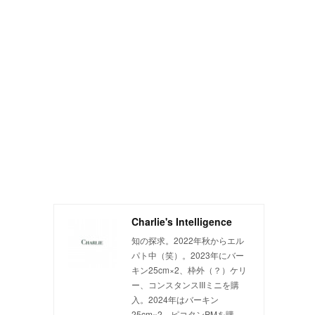
Charlie's Intelligence
知の探求。2022年秋からエル
パト中（笑）。2023年にバー
キン25cm×2、枠外（？）ケリ
、
ー、コンスタンスIIIミニを購
入。2024年はバーキン
25cm×2、ピコタンPMを購