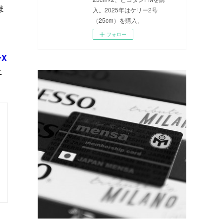
ま
入。2025年はケリー2号
（25cm）を購入。
フォロー
X
ニ