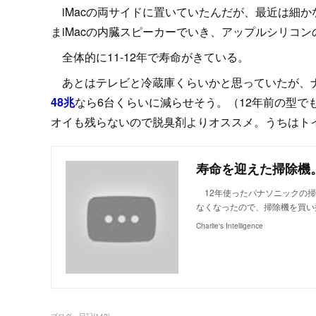
iMacの両サイドに置いていたんだが、最近は細
まiMacの内臓スピーカーでいき、アップルシリコンの
全体的に11-12年で寿命がきている。
あとはテレビと冷蔵庫くらいかと思っていたが、ナ
48兆
なら6台くらいに減らせそう。（12年前の型
オイも残らないので脱臭剤よりオススメ。うちはト
寿命を迎えた掃除機
12年使ったパナソニックの掃除
なくなったので、掃除機を買い
Charlie's Intelligence