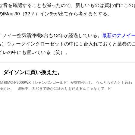
かな音を確認することも減ったので、新しいものは買わずにこの
iMac 30（32？）インチが出てから考えるとする。
ノイー空気清浄機8台も12年が経過している。
最新の
ナノイー
でも）ウォークインクローゼットの中に１台入れておくと葉巻の
イレの中にも置いている（笑）。
。ダイソンに買い換えた。
機MC-P9000WX（シャンパンゴールド）が突然停止し、うんともすんとも言わ
換えた。 運転中、力尽きて静かに終わりを迎えるんじゃなくて、ピ