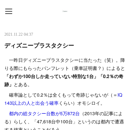
2021.11.22 04:37
ディズニープラスタクシー
一昨日ディズニープラスタクシーに当たった（笑）。降
りる際にもらったパンフレット（乗車証明書？）によると
「わずか100台しか走っていない特別な1台」「0.2％の奇
跡」
とある。
確率論として0.2％は全くもって奇跡じゃないが（＝
IQ
143以上の人と出会う確率
くらい）オモシロイ。
都内の総タクシー台数が5万872台
（2013年の記事によ
る）らしく、「47,618台中100台」というのは都内で遭遇
する確率ということだろう。