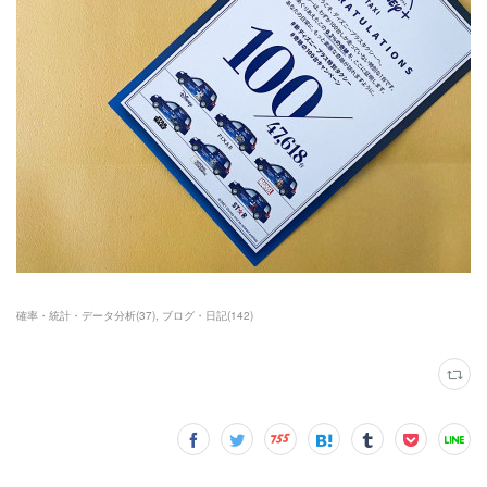
確率・統計・データ分析
(
37
)
ブログ・日記
(
142
)