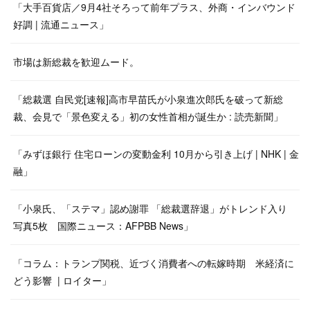
「大手百貨店／9月4社そろって前年プラス、外商・インバウンド
好調 | 流通ニュース」
市場は新総裁を歓迎ムード。
「総裁選 自民党[速報]高市早苗氏が小泉進次郎氏を破って新総
裁、会見で「景色変える」初の女性首相が誕生か : 読売新聞」
「みずほ銀行 住宅ローンの変動金利 10月から引き上げ | NHK | 金
融」
「小泉氏、「ステマ」認め謝罪 「総裁選辞退」がトレンド入り
写真5枚 国際ニュース：AFPBB News」
「コラム：トランプ関税、近づく消費者への転嫁時期 米経済に
どう影響 | ロイター」