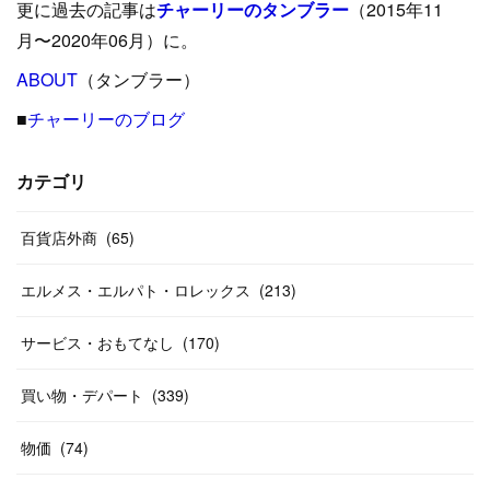
更に過去の記事は
チャーリーのタンブラー
（2015年11
(
15
)
(
16
)
(
33
)
(
31
)
(
39
)
(
24
)
月〜2020年06月）に。
(
24
)
ABOUT
(
12
（タンブラー）
)
(
26
)
(
31
)
(
23
)
(
42
)
■
チャーリーのブログ
(
8
)
(
19
)
(
27
)
(
31
)
(
40
)
(
24
)
(
17
)
(
13
)
(
29
)
(
26
)
カテゴリ
(
55
)
(
33
)
(
12
)
(
14
)
(
24
)
(
20
)
(
38
)
百貨店外商
(
46
)
(
65
)
(
12
)
(
26
)
(
14
)
(
20
)
(
20
)
エルメス・エルパト・ロレックス
(
213
)
(
19
)
(
19
)
(
46
)
(
31
)
サービス・おもてなし
(
170
)
(
37
)
(
27
)
(
58
)
買い物・デパート
(
339
)
(
20
)
(
10
)
物価
(
74
)
(
40
)