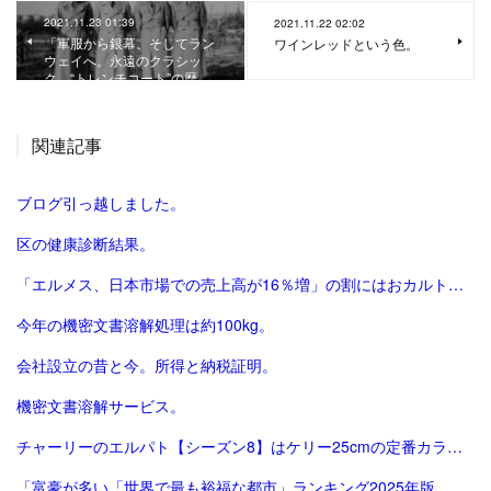
2021.11.23 01:39
2021.11.22 02:02
「軍服から銀幕、そしてラン
ワインレッドという色。
ウェイへ。永遠のクラシッ
ク、“トレンチコート”の歴…
関連記事
ブログ引っ越しました。
区の健康診断結果。
「エルメス、日本市場での売上高が16％増」の割にはおカルト系（笑）は減った気がする。
今年の機密文書溶解処理は約100kg。
会社設立の昔と今。所得と納税証明。
機密文書溶解サービス。
チャーリーのエルパト【シーズン8】はケリー25cmの定番カラーで終了。
「富豪が多い「世界で最も裕福な都市」ランキング2025年版、東京が2年連続3位 | Forbes JAPAN 公式サイト（フォーブス ジャパン）」