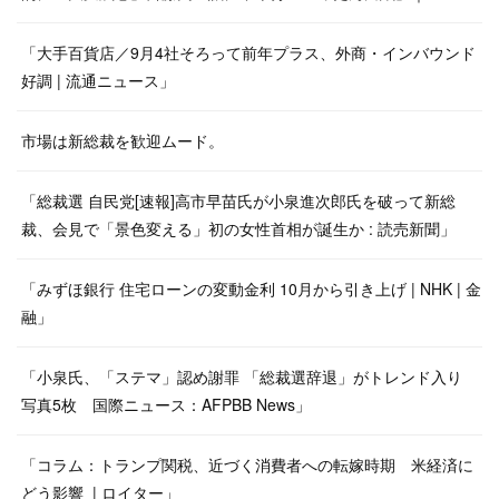
「大手百貨店／9月4社そろって前年プラス、外商・インバウンド
好調 | 流通ニュース」
市場は新総裁を歓迎ムード。
「総裁選 自民党[速報]高市早苗氏が小泉進次郎氏を破って新総
裁、会見で「景色変える」初の女性首相が誕生か : 読売新聞」
「みずほ銀行 住宅ローンの変動金利 10月から引き上げ | NHK | 金
融」
「小泉氏、「ステマ」認め謝罪 「総裁選辞退」がトレンド入り
写真5枚 国際ニュース：AFPBB News」
「コラム：トランプ関税、近づく消費者への転嫁時期 米経済に
どう影響 | ロイター」