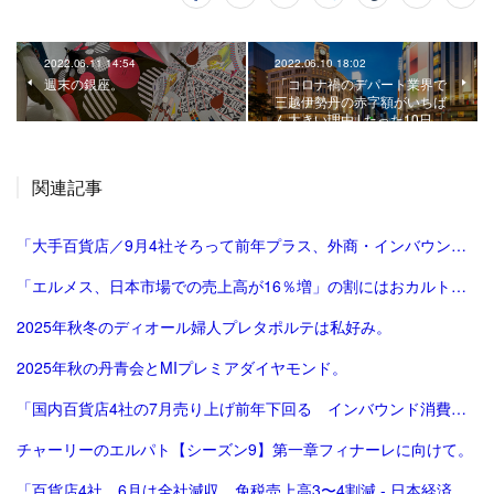
2022.06.11 14:54
2022.06.10 18:02
週末の銀座。
「コロナ禍のデパート業界で
三越伊勢丹の赤字額がいちば
ん大きい理由 | たった10日…
関連記事
「大手百貨店／9月4社そろって前年プラス、外商・インバウンド好調 | 流通ニュース」
「エルメス、日本市場での売上高が16％増」の割にはおカルト系（笑）は減った気がする。
2025年秋冬のディオール婦人プレタポルテは私好み。
2025年秋の丹青会とMIプレミアダイヤモンド。
「国内百貨店4社の7月売り上げ前年下回る インバウンド消費減で | ロイター」
チャーリーのエルパト【シーズン9】第一章フィナーレに向けて。
「百貨店4社、6月は全社減収 免税売上高3〜4割減 - 日本経済新聞」