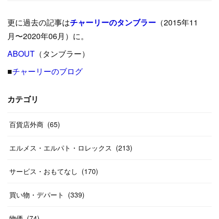
(
9
)
(
29
)
(
23
)
(
34
)
(
21
)
(
29
)
更に過去の記事は
チャーリーのタンブラー
（2015年11
(
15
)
(
16
)
(
33
)
(
31
)
(
39
)
(
24
)
月〜2020年06月）に。
(
24
)
ABOUT
(
12
（タンブラー）
)
(
26
)
(
31
)
(
23
)
(
42
)
■
チャーリーのブログ
(
8
)
(
19
)
(
27
)
(
31
)
(
40
)
(
24
)
(
17
)
(
13
)
(
29
)
(
26
)
カテゴリ
(
55
)
(
33
)
(
12
)
(
14
)
(
24
)
(
20
)
(
38
)
百貨店外商
(
46
)
(
65
)
(
12
)
(
26
)
(
14
)
(
20
)
(
20
)
エルメス・エルパト・ロレックス
(
213
)
(
19
)
(
19
)
(
46
)
(
31
)
サービス・おもてなし
(
170
)
(
37
)
(
27
)
(
58
)
買い物・デパート
(
339
)
(
20
)
(
10
)
物価
(
74
)