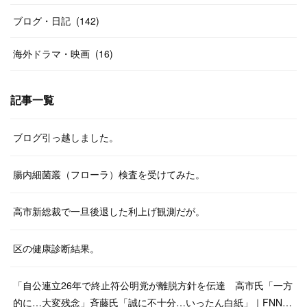
ブログ・日記
(
142
)
海外ドラマ・映画
(
16
)
記事一覧
ブログ引っ越しました。
腸内細菌叢（フローラ）検査を受けてみた。
高市新総裁で一旦後退した利上げ観測だが。
区の健康診断結果。
「自公連立26年で終止符公明党が離脱方針を伝達 高市氏「一方
的に…大変残念」斉藤氏「誠に不十分…いったん白紙」｜FNN…