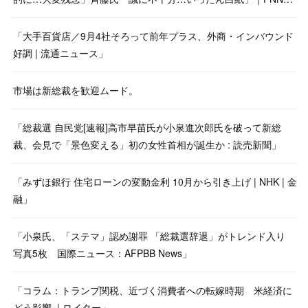
「大手百貨店／9月4社そろって前年プラス、外商・インバウンド
好調 | 流通ニュース」
市場は新総裁を歓迎ムード。
「総裁選 自民党[速報]高市早苗氏が小泉進次郎氏を破って新総
裁、会見で「景色変える」初の女性首相が誕生か : 読売新聞」
「みずほ銀行 住宅ローンの変動金利 10月から引き上げ | NHK | 金
融」
「小泉氏、「ステマ」認め謝罪 「総裁選辞退」がトレンド入り
写真5枚 国際ニュース：AFPBB News」
「コラム：トランプ関税、近づく消費者への転嫁時期 米経済に
どう影響 | ロイター」