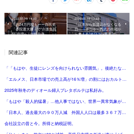
2022.07.19 14:00
2022.07.16 13:33
「月24万円増もーー自民党
「日本から百貨店がなくなる
「参院選大勝」で“介護負担
日――そごう・西武の売却か
額”倍増へ | 女性自身」
ら考える“オワコン業界”の…
関連記事
「「もはや、生徒にレンズを向けられない雰囲気」。後絶たない教員による盗撮、現場に波紋――運動会や修学旅行控え、先生が萎縮するワケ | 鹿児島のニュース | 南日本新聞デジタル」
「エルメス、日本市場での売上高が16％増」の割にはおカルト系（笑）は減った気がする。
2025年秋冬のディオール婦人プレタポルテは私好み。
「もはや「殺人的猛暑」…他人事ではない、世界一異常気象が発生する国とは？ | ニュースな本 | ダイヤモンド・オンライン」
「日本人、過去最大の９０万人減 外国人人口は最多３６７万人―総務省：時事ドットコム」
会社設立の昔と今。所得と納税証明。