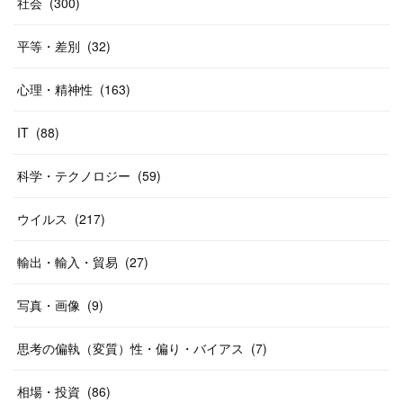
社会
(
300
)
平等・差別
(
32
)
心理・精神性
(
163
)
IT
(
88
)
科学・テクノロジー
(
59
)
ウイルス
(
217
)
輸出・輸入・貿易
(
27
)
写真・画像
(
9
)
思考の偏執（変質）性・偏り・バイアス
(
7
)
相場・投資
(
86
)