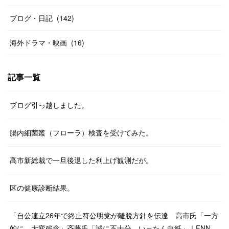
ブログ・日記
(
142
)
海外ドラマ・映画
(
16
)
記事一覧
ブログ引っ越しました。
腸内細菌叢（フローラ）検査を受けてみた。
高市新総裁で一旦後退した利上げ観測だが。
区の健康診断結果。
「自公連立26年で終止符公明党が離脱方針を伝達 高市氏「一方
的に…大変残念」斉藤氏「誠に不十分…いったん白紙」｜FNN…