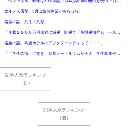
「仏シャネル、昨年は30％減益－高級品市場の低迷が売り上げ直撃 - Bloomberg」
エルメス店舗、5月は臨時休業がちらほら。
格差の話。共生・共存。
「年収２９００万円未満に減税 関税で「所得税撤廃も」―米大統領：時事ドットコム」
格差の話。高級ホテルのアフタヌーンティって・・・。
「「学生の街」に驚き 京都ノートルダム女子大 学生募集停止へ [京都府]：朝日新聞」
記事人気ランキング
（日）
記事人気ランキング
（週）