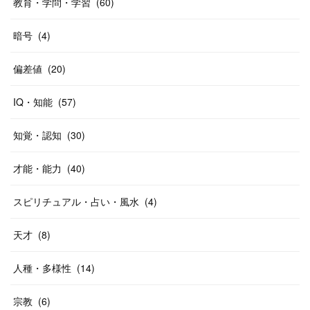
教育・学問・学習
(
60
)
暗号
(
4
)
偏差値
(
20
)
IQ・知能
(
57
)
知覚・認知
(
30
)
才能・能力
(
40
)
スピリチュアル・占い・風水
(
4
)
天才
(
8
)
人種・多様性
(
14
)
宗教
(
6
)