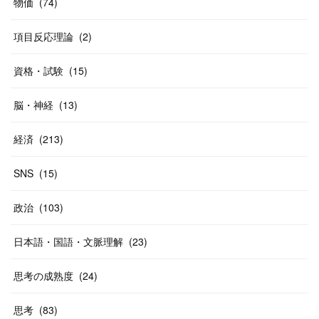
物価
(
74
)
(
40
)
項目反応理論
(
2
)
資格・試験
(
15
)
脳・神経
(
13
)
経済
(
213
)
SNS
(
15
)
政治
(
103
)
日本語・国語・文脈理解
(
23
)
思考の成熟度
(
24
)
思考
(
83
)