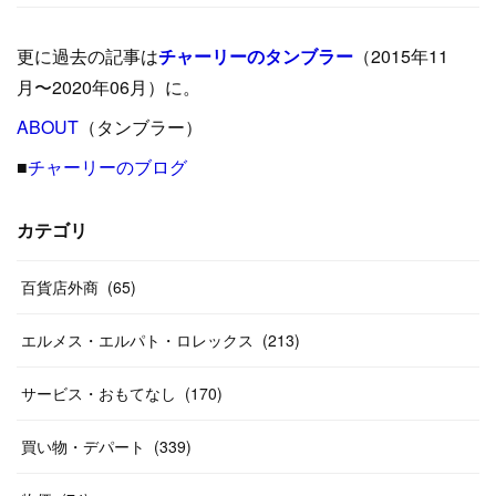
(
9
)
(
29
)
(
23
)
(
34
)
(
21
)
(
29
)
更に過去の記事は
チャーリーのタンブラー
（2015年11
(
15
)
(
16
)
(
33
)
(
31
)
(
39
)
(
24
)
月〜2020年06月）に。
(
24
)
ABOUT
(
12
（タンブラー）
)
(
26
)
(
31
)
(
23
)
(
42
)
■
チャーリーのブログ
(
8
)
(
19
)
(
27
)
(
31
)
(
40
)
(
24
)
(
17
)
(
13
)
(
29
)
(
26
)
カテゴリ
(
55
)
(
33
)
(
12
)
(
14
)
(
24
)
(
20
)
(
38
)
百貨店外商
(
46
)
(
65
)
(
12
)
(
26
)
(
14
)
(
20
)
(
20
)
エルメス・エルパト・ロレックス
(
213
)
(
19
)
(
19
)
(
46
)
(
31
)
サービス・おもてなし
(
170
)
(
37
)
(
27
)
(
58
)
買い物・デパート
(
339
)
(
20
)
(
10
)