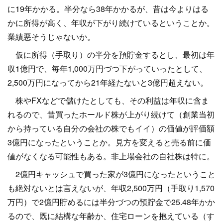
に19年かかる。半分なら38年かかるが、昔は今よりはる
かに所得が高く、年収が下がり続けているということか。
業績悪そうじゃないか。
仮に所得（手取り）の半分を預貯金するとし、最初は年
収1億円で、毎年1,000万円づつ下がっていったとして、
2,500万円になってから21年経たないと3億円超えない。
株やFXなどで儲けたとしても、その利益は年収に含ま
れるので、昔買ったホールド株が上がり続けて（創業当初
から持っている自分の会社の株でもイイ）の価値が評価額
3億円になったということか。見方を変えると売る前に価
値がなくなる可能性もある。非上場会社の自社株は特に。
2億円キャッシュで買った家が3億円になったということ
も絶対ないとは言えないが、年収2,500万円（手取り1,570
万円）で2億円貯めるには半分づつの預貯金で25.48年かか
るので、既に結構な年齢か、住宅ローンを抱えている（す