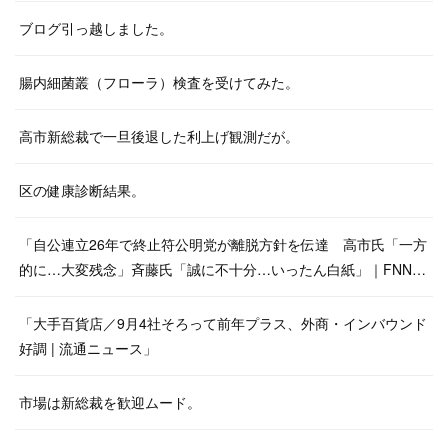
ブログ引っ越しました。
腸内細菌叢（フローラ）検査を受けてみた。
高市新総裁で一旦後退した利上げ観測だが。
区の健康診断結果。
「自公連立26年で終止符公明党が離脱方針を伝達 高市氏「一方
的に…大変残念」斉藤氏「誠に不十分…いったん白紙」｜FNN…
「大手百貨店／9月4社そろって前年プラス、外商・インバウンド
好調 | 流通ニュース」
市場は新総裁を歓迎ムード。