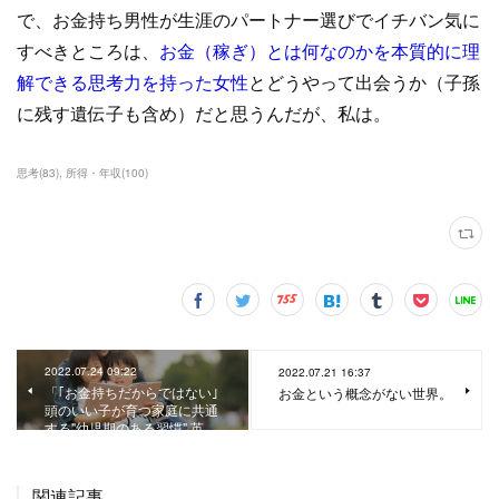
で、お金持ち男性が生涯のパートナー選びでイチバン気に
すべきところは、
お金（稼ぎ）とは何なのかを本質的に理
解できる思考力を持った女性
とどうやって出会うか（子孫
に残す遺伝子も含め）だと思うんだが、私は。
思考
(
83
)
所得・年収
(
100
)
2022.07.24 09:22
2022.07.21 16:37
「｢お金持ちだからではない｣
お金という概念がない世界。
頭のいい子が育つ家庭に共通
する"幼児期のある習慣" 英…
関連記事