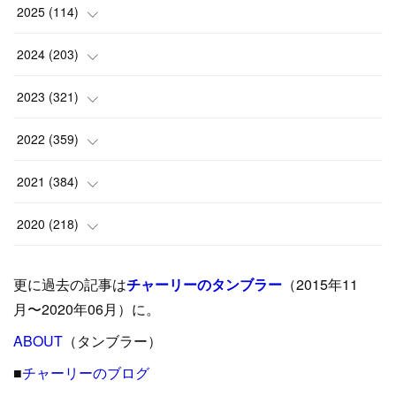
2025
(
114
)
(
1
)
2024
(
203
)
(
8
)
(
24
)
2023
(
321
)
(
6
)
(
10
)
(
25
)
2022
(
359
)
(
9
)
(
18
)
(
17
)
(
42
)
2021
(
384
)
(
5
)
(
17
)
(
35
)
(
37
)
(
9
)
2020
(
218
)
(
9
)
(
29
)
(
23
)
(
34
)
(
21
)
(
29
)
更に過去の記事は
チャーリーのタンブラー
（2015年11
(
15
)
(
16
)
(
33
)
(
31
)
(
39
)
(
24
)
月〜2020年06月）に。
(
24
)
ABOUT
(
12
（タンブラー）
)
(
26
)
(
31
)
(
23
)
(
42
)
■
チャーリーのブログ
(
8
)
(
19
)
(
27
)
(
31
)
(
40
)
(
24
)