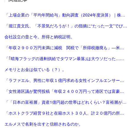
「上場企業の「平均年間給与」動向調査（2024年度決算）｜株式会社 帝国データバンク[TDB]」
「堀江貴文氏、「不景気だろうが！」の指摘に“たった一文”でぴしゃり回答 反響続々 - 芸能 : 日刊スポーツ」
会社設立の昔と今。所得と納税証明。
「年収２９００万円未満に減税 関税で「所得税撤廃も」―米大統領：時事ドットコム」
「｢晴海フラッグの過剰供給でタワマン暴落｣は大ウソだった…日本の専門家が｢肝心な時に間違える｣本当の理由 従来型の思考や意見が役に立たなくなっている | PRESIDENT Online（プレジデン」
メモリとお金は似ている（？）。
「ラファエル、男性に年収１億円求める女性インフルエンサーに不快感「その性格じゃ…」 - 芸能 : 日刊スポーツ」
「女性港区議が驚愕投稿「年収２４００万円って港区では富豪の暮らしできない」基礎控除ゼロ引き下げ検討の政府批判も「港区凄い」「恐ろしや」/芸能/デイリースポーツ online」
「「日本の富裕層」資産1億円超の世帯はどれくらい？富裕層が増える理由や年収1500万円以上の人の特徴も解説 富裕層が増え続ける背景には何がある？世帯年収1500万円以上「インカムリッチ」の特徴 | 」
「ホストクラブ経営９社と在籍ホスト３０人、計２０億円の所得隠し…東京国税局指摘 : 読売新聞」
エルメスで名刺を出すと信頼されるのか。