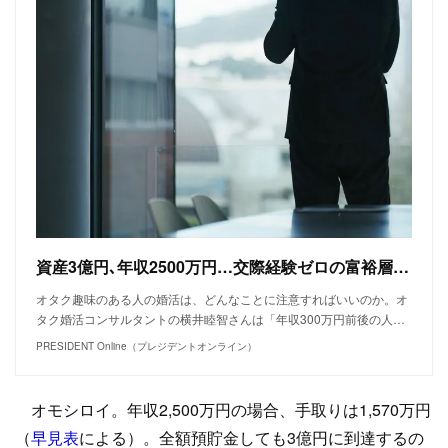
資産3億円､年収2500万円…交際経験ゼロの富裕層オタク社長が"年収800万円"と偽って婚活をした結果 高年収のオタク男性は"格好の獲物"になる
オタク趣味のある人の婚活は、どんなことに注意すればいいのか。オ
タク婚活コンサルタントの横井睦智さんは「年収300万円前後の人…
PRESIDENT Online（プレジデントオンライン）
オモシロイ。年収2,500万円の場合、手取りは1,570万円
（
早見表
による）。全額預貯金しても3億円に到達するの