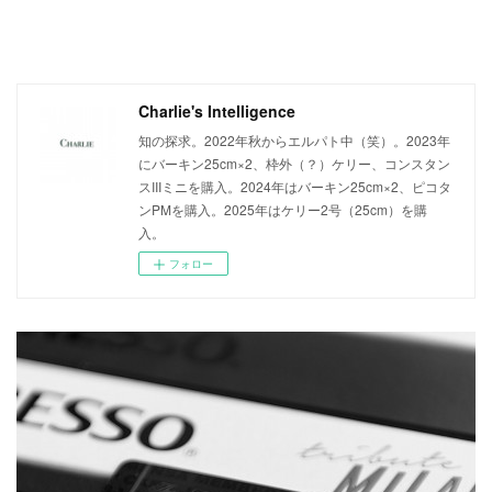
Charlie's Intelligence
知の探求。2022年秋からエルパト中（笑）。2023年
にバーキン25cm×2、枠外（？）ケリー、コンスタン
スIIIミニを購入。2024年はバーキン25cm×2、ピコタ
ンPMを購入。2025年はケリー2号（25cm）を購
入。
フォロー