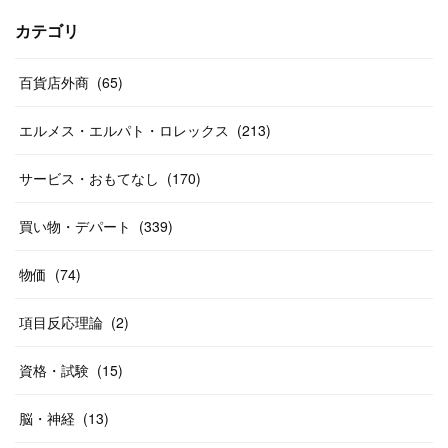
(
17
)
(
13
)
(
29
)
(
26
)
カテゴリ
(
55
)
(
33
)
(
12
)
(
14
)
(
24
)
(
20
)
(
38
)
百貨店外商
(
46
)
(
65
)
(
12
)
(
26
)
(
14
)
(
20
)
(
20
)
エルメス・エルパト・ロレックス
(
213
)
(
19
)
(
19
)
(
46
)
(
31
)
サービス・おもてなし
(
170
)
(
37
)
(
27
)
(
58
)
買い物・デパート
(
339
)
(
20
)
(
10
)
物価
(
74
)
(
40
)
項目反応理論
(
2
)
資格・試験
(
15
)
脳・神経
(
13
)