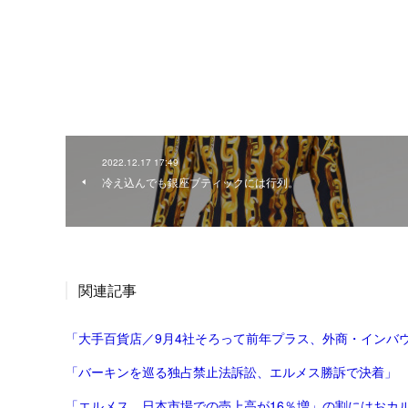
2022.12.17 17:49
冷え込んでも銀座ブティックには行列。
関連記事
「大手百貨店／9月4社そろって前年プラス、外商・インバウ
「バーキンを巡る独占禁止法訴訟、エルメス勝訴で決着」
「エルメス、日本市場での売上高が16％増」の割にはおカ