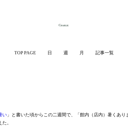
TOP PAGE
日
週
月
記事一覧
暑い
」と書いた頃からこの二週間で、「館内（店内）暑くあり
えた。