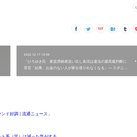
2022.12.17 15:56
「ひろゆき氏 家賃滞納者追い出し条項は違法の最高裁判断に
苦言「結果、お金のない人が家を借りれなくなる」― スポニ…
ンド好調 | 流通ニュース」
ルト系（笑）は減った気がする。