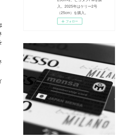
」
入。2025年はケリー2号
（25cm）を購入。
フォロー
は
き
を
さ
イ