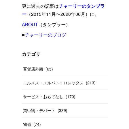
(
15
)
(
16
)
(
33
)
(
31
)
(
39
)
(
24
)
更に過去の記事は
チャーリーのタンブラ
(
24
)
(
12
)
(
26
)
ー
（2015年11月〜2020年06月）に。
(
31
)
(
23
)
(
42
)
(
8
)
(
19
)
(
27
)
(
31
)
ABOUT
(
40
（タンブラー）
)
(
24
)
(
17
)
(
13
)
(
29
)
(
26
)
(
55
)
■
チャーリーのブログ
(
33
)
(
12
)
(
14
)
(
24
)
(
20
)
(
38
)
(
46
)
(
12
)
(
26
)
(
14
)
(
20
)
(
20
)
カテゴリ
(
19
)
(
19
)
(
46
)
(
31
)
百貨店外商
(
65
)
(
37
)
(
27
)
(
58
)
エルメス・エルパト・ロレックス
(
213
)
(
20
)
(
10
)
(
40
)
サービス・おもてなし
(
170
)
買い物・デパート
(
339
)
物価
(
74
)