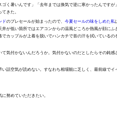
ゴく暑いんです」「去年までは換気で逆に寒かったんですが
ってきた。
ンド
のプレセールが始まったので、
今夏セールの味をしめた私
天井が低い箇所ではエアコンからの温風どころか熱風が顔にふ
路でカップルが上着を脱いでハンカチで首の汗を拭いているの
て気付かないんだろうか。気付かないのだとしたらその鈍感
い話空気が読めない。すなわち相場観に乏しく、最前線でイ
気に努めていただきたい。