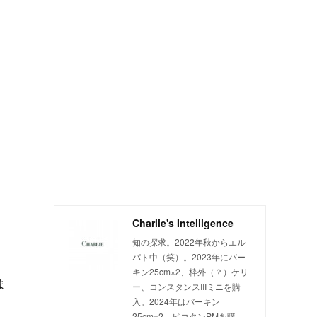
Charlie's Intelligence
知の探求。2022年秋からエル
パト中（笑）。2023年にバー
キン25cm×2、枠外（？）ケリ
ま
ー、コンスタンスIIIミニを購
入。2024年はバーキン
25cm×2、ピコタンPMを購