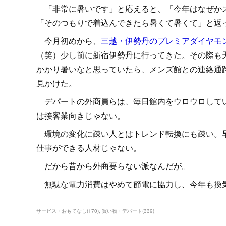
「非常に暑いです」と応えると、「今年はなぜかス
「そのつもりで着込んできたら暑くて暑くて」と返
今月初めから、
三越・伊勢丹のプレミアダイヤモ
（笑）少し前に新宿伊勢丹に行ってきた。その際も
かかり暑いなと思っていたら、メンズ館との連絡通
見かけた。
デパートの外商員らは、毎日館内をウロウロしてい
は接客業向きじゃない。
環境の変化に疎い人とはトレンド転換にも疎い。早
仕事ができる人材じゃない。
だから昔から外商要らない派なんだが。
無駄な電力消費はやめて節電に協力し、今年も換
サービス・おもてなし
(
170
)
買い物・デパート
(
339
)