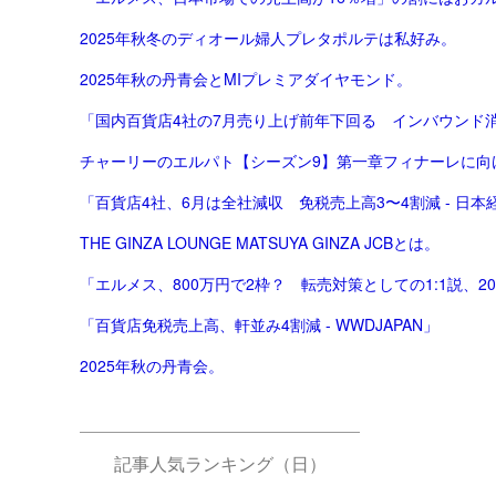
2025年秋冬のディオール婦人プレタポルテは私好み。
2025年秋の丹青会とMIプレミアダイヤモンド。
「国内百貨店4社の7月売り上げ前年下回る インバウンド消費
チャーリーのエルパト【シーズン9】第一章フィナーレに向
「百貨店4社、6月は全社減収 免税売上高3〜4割減 - 日本
THE GINZA LOUNGE MATSUYA GINZA JCBとは。
「エルメス、800万円で2枠？ 転売対策としての1:1説、2
「百貨店免税売上高、軒並み4割減 - WWDJAPAN」
2025年秋の丹青会。
記事人気ランキング（日）