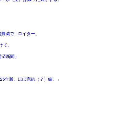
減で | ロイター」
けて。
経済新聞」
025年版。ほぼ完結（？）編。」