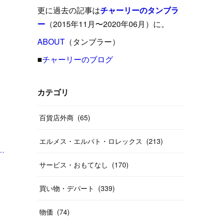
(
15
)
(
16
)
(
33
)
(
31
)
(
39
)
(
24
)
更に過去の記事は
チャーリーのタンブラ
(
24
)
(
12
)
(
26
)
ー
（2015年11月〜2020年06月）に。
(
31
)
(
23
)
(
42
)
(
8
)
(
19
)
(
27
)
(
31
)
ABOUT
(
40
（タンブラー）
)
(
24
)
(
17
)
(
13
)
(
29
)
(
26
)
(
55
)
■
チャーリーのブログ
(
33
)
(
12
)
(
14
)
(
24
)
(
20
)
(
38
)
(
46
)
(
12
)
(
26
)
(
14
)
(
20
)
(
20
)
カテゴリ
(
19
)
(
19
)
(
46
)
(
31
)
百貨店外商
(
65
)
(
37
)
(
27
)
(
58
)
エルメス・エルパト・ロレックス
(
213
)
(
20
)
(
10
)
ギー反応との指摘も #くらしと経済（Yahoo!ニュース オリジナル THE PAGE）」
(
40
)
サービス・おもてなし
(
170
)
買い物・デパート
(
339
)
物価
(
74
)