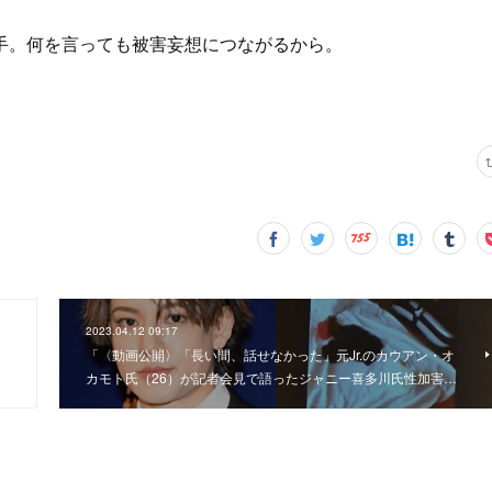
手。何を言っても被害妄想につながるから。
2023.04.12 09:17
「〈動画公開〉「長い間、話せなかった」元Jr.のカウアン・オ
カモト氏（26）が記者会見で語ったジャニー喜多川氏性加害…