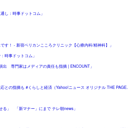
見通し：時事ドットコム」
す！ - 新宿ペリカンこころクリニック【心療内科/精神科】」
で：時事ドットコム」
 専門家はメディアの責任も指摘 | ENCOUNT」
「「転売ヤー」への拒否感はなぜ生まれる？ アレル
る」 「新マナー」にまで テレ朝news」