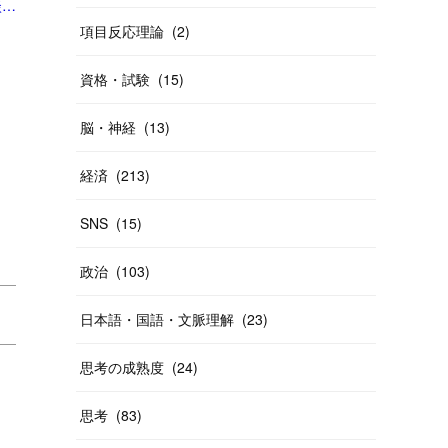
「ルイ・ヴィトン ジャパン元社長が「ルイ・ヴィトンは高すぎる」の声に思ったこと（現代ビジネス編集部） | 現代ビジネス | 講談社（1/4）」
項目反応理論
(
2
)
資格・試験
(
15
)
脳・神経
(
13
)
経済
(
213
)
SNS
(
15
)
政治
(
103
)
日本語・国語・文脈理解
(
23
)
思考の成熟度
(
24
)
思考
(
83
)