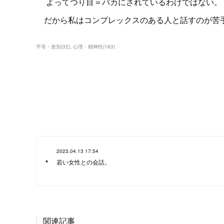
よってつり目＝バカにされているわけではない。
だから私はコンプレックスのある人と話すのが苦
平等・差別
(
32
)
心理・精神性
(
163
)
2023.04.13 17:54
若い女性との会話。
関連記事