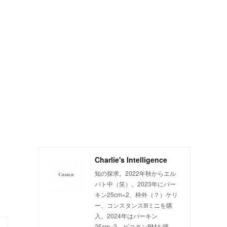
Charlie's Intelligence
知の探求。2022年秋からエル
パト中（笑）。2023年にバー
キン25cm×2、枠外（？）ケリ
ー、コンスタンスIIIミニを購
入。2024年はバーキン
25cm×2、ピコタンPMを購