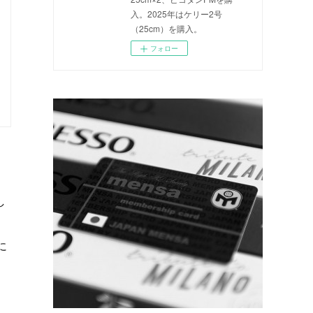
入。2025年はケリー2号
（25cm）を購入。
フォロー
。
し
に