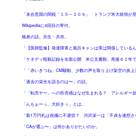
「未合意国の関税「１５～２０％」 トランプ米大統領が
Wikipediaに4回目の寄付。
格差の話。共生・共存。
「【医師監修】発達障害と風呂キャンは実は関係しているんで
「ケネディ暗殺記録を全面公開 米公文書館、死後６２年
「「赤いきつね」CM騒動、少数の声を取り上げ架空の炎上演出
「過去の栄光を語るのは〜」の話。
「んもぉーっ、大好きっ」とは。
「新1万円札は祝儀に不適切？ 渋沢栄一は「不貞を連想させ
「CAが選ぶ〜」は何かありがたいのか。