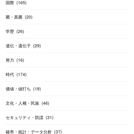
国際
(
165
)
菌・真菌
(
20
)
学歴
(
26
)
遺伝・遺伝子
(
29
)
努力
(
16
)
時代
(
174
)
価値・値打ち
(
18
)
文化・人種・民族
(
46
)
セキュリティ・防諜
(
31
)
確率・統計・データ分析
(
37
)