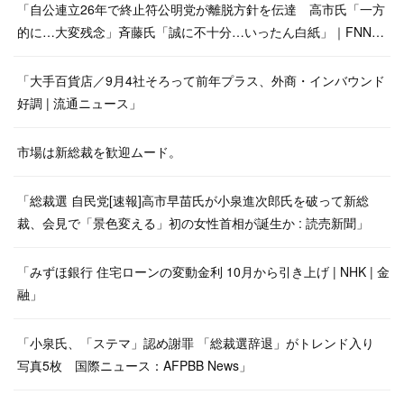
「自公連立26年で終止符公明党が離脱方針を伝達 高市氏「一方
的に…大変残念」斉藤氏「誠に不十分…いったん白紙」｜FNN…
「大手百貨店／9月4社そろって前年プラス、外商・インバウンド
好調 | 流通ニュース」
市場は新総裁を歓迎ムード。
「総裁選 自民党[速報]高市早苗氏が小泉進次郎氏を破って新総
裁、会見で「景色変える」初の女性首相が誕生か : 読売新聞」
「みずほ銀行 住宅ローンの変動金利 10月から引き上げ | NHK | 金
融」
「小泉氏、「ステマ」認め謝罪 「総裁選辞退」がトレンド入り
写真5枚 国際ニュース：AFPBB News」