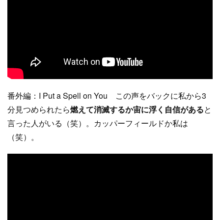
番外編：I Put a Spell on You この声をバックに私から3
分見つめられたら
燃えて消滅するか宙に浮く自信がある
と
言った人がいる（笑）。カッパーフィールドか私は
（笑）。