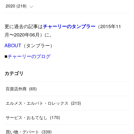
(
5
)
(
17
)
(
35
)
(
37
)
(
9
)
2020
(
218
)
(
9
)
(
29
)
(
23
)
(
34
)
(
21
)
(
29
)
更に過去の記事は
チャーリーのタンブラー
（2015年11
(
15
)
(
16
)
(
33
)
(
31
)
(
39
)
(
24
)
月〜2020年06月）に。
(
24
)
ABOUT
(
12
（タンブラー）
)
(
26
)
(
31
)
(
23
)
(
42
)
■
チャーリーのブログ
(
8
)
(
19
)
(
27
)
(
31
)
(
40
)
(
24
)
(
17
)
(
13
)
(
29
)
(
26
)
カテゴリ
(
55
)
(
33
)
(
12
)
(
14
)
(
24
)
(
20
)
(
38
)
百貨店外商
(
46
)
(
65
)
(
12
)
(
26
)
(
14
)
(
20
)
(
20
)
エルメス・エルパト・ロレックス
(
213
)
(
19
)
(
19
)
(
46
)
(
31
)
サービス・おもてなし
(
170
)
(
37
)
(
27
)
(
58
)
買い物・デパート
(
339
)