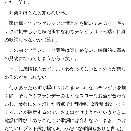
った（笑）。
邦楽をほとんど知らない私。
家に帰ってアンダルシアに憧れてを聞いてみると、ギャ
ングの抗争しかも鉄砲玉すなわちチンピラ（下っ端）目線
の歌詞じゃないか（笑）。
この曲でブランデーと葉巻は楽しめない。絵面的に高み
の見物になってしまうから（笑）。
下手に感情移入せず、よくわかってないヒトの方が楽し
めるのかもしれない。
何かあったらすぐ駆けつけなきゃいけないチンピラを描
く際、そもそもブランデーのようなスローなお酒が合わな
いし、葉巻に火を灯した時点で1時間半、2時間はゆっくり
することが確定するので、さぁ出かけようかというときに
電話に呼び止められたこの歌詞には合わない。まぁ「つけ
たてのロブスト投げ捨て♪」みたいな歌詞もありと言えば