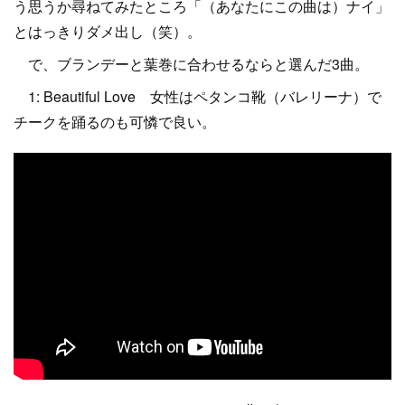
う思うか尋ねてみたところ「（あなたにこの曲は）ナイ」
とはっきりダメ出し（笑）。
で、ブランデーと葉巻に合わせるならと選んだ3曲。
1: Beautiful Love 女性はペタンコ靴（バレリーナ）で
チークを踊るのも可憐で良い。