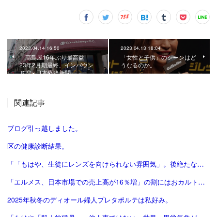
2023.04.14 16:50
2023.04.13 18:04
「高島屋16年ぶり最高益
「女性と子供」のシーンはど
23年2月期最終、インバウン
うなるのか。
ド増 - 日本経済新聞」
関連記事
ブログ引っ越しました。
区の健康診断結果。
「「もはや、生徒にレンズを向けられない雰囲気」。後絶たない教員による盗撮、現場に波紋――運動会や修学旅行控え、先生が萎縮するワケ | 鹿児島のニュース | 南日本新聞デジタル」
「エルメス、日本市場での売上高が16％増」の割にはおカルト系（笑）は減った気がする。
2025年秋冬のディオール婦人プレタポルテは私好み。