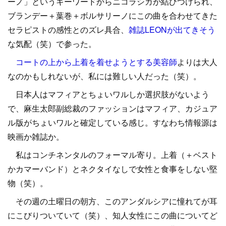
ーノ」というキーワードからニコラシカが結びつけられ、
ブランデー＋葉巻＋ボルサリーノにこの曲を合わせてきた
セラピストの感性とのズレ具合、
雑誌LEONが出てきそう
な気配（笑）で参った。
コートの上から上着を着せようとする美容師
よりは大人
なのかもしれないが、私には難しい人だった（笑）。
日本人はマフィアとちょいワルしか選択肢がないよう
で、麻生太郎副総裁のファッションはマフィア、カジュア
ル版がちょいワルと確定している感じ。すなわち情報源は
映画か雑誌か。
私はコンチネンタルのフォーマル寄り。上着（＋ベスト
かカマーバンド）とネクタイなしで女性と食事をしない堅
物（笑）。
その週の土曜日の朝方、このアンダルシアに憧れてが耳
にこびりついていて（笑）、知人女性にこの曲についてど