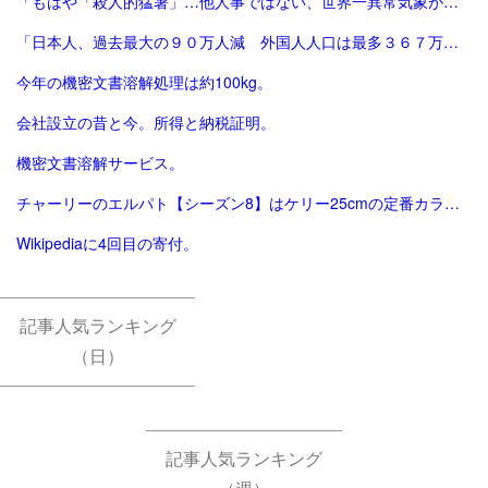
「もはや「殺人的猛暑」…他人事ではない、世界一異常気象が発生する国とは？ | ニュースな本 | ダイヤモンド・オンライン」
「日本人、過去最大の９０万人減 外国人人口は最多３６７万人―総務省：時事ドットコム」
今年の機密文書溶解処理は約100kg。
会社設立の昔と今。所得と納税証明。
機密文書溶解サービス。
チャーリーのエルパト【シーズン8】はケリー25cmの定番カラーで終了。
Wikipediaに4回目の寄付。
記事人気ランキング
（日）
記事人気ランキング