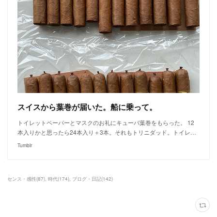
スイスから葉巻が届いた。船に乗って。
トイレットペーパーとマスクのお礼にキューバ葉巻をもらった。 12
本入りかと思ったら24本入り＋3本。それもトリニダッド。トイレ…
Tumblr
センス・感性
(
87
)
時代
(
174
)
ブログ・日記
(
142
)