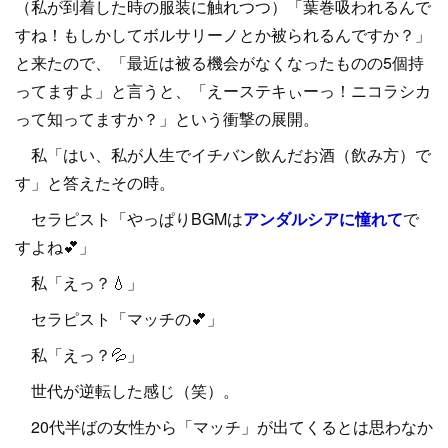
（私が到着した時の服装に触れつつ）「葉巻吸われるんで
すね！もしかしてボルサリーノとか被られるんですか？」
と来たので、「最近は被る機会がなくなったものの5個持
ってますよ」と言うと、「えーステキぃーっ！ニコラシカ
って知ってますか？」という衝撃の展開。
私「はい、私が人生でイチバン飲んだお酒（飲み方）で
す」と答えたその時。
セラピスト「やっぱりBGMは
アンダルシアに憧れて
で
すよね💕」
私「えっ？💧」
セラピスト「マッチの💕」
私「えっ？💦」
世代が逆転した感じ（笑）。
20代半ばの女性から「マッチ」が出てくるとは思わなか