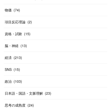
(
20
)
(
10
)
物価
(
74
)
(
40
)
項目反応理論
(
2
)
資格・試験
(
15
)
脳・神経
(
13
)
経済
(
213
)
SNS
(
15
)
政治
(
103
)
日本語・国語・文脈理解
(
23
)
思考の成熟度
(
24
)