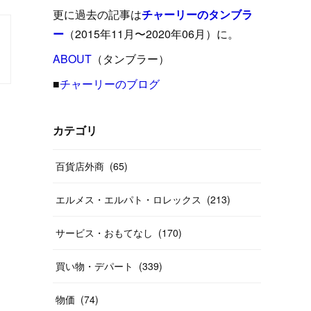
(
15
)
(
16
)
(
33
)
(
31
)
(
39
)
(
24
)
更に過去の記事は
チャーリーのタンブラ
(
24
)
(
12
)
(
26
)
ー
（2015年11月〜2020年06月）に。
(
31
)
(
23
)
(
42
)
(
8
)
(
19
)
(
27
)
(
31
)
ABOUT
(
40
（タンブラー）
)
(
24
)
(
17
)
(
13
)
(
29
)
(
26
)
(
55
)
■
チャーリーのブログ
(
33
)
(
12
)
(
14
)
(
24
)
(
20
)
(
38
)
(
46
)
(
12
)
(
26
)
(
14
)
(
20
)
(
20
)
カテゴリ
(
19
)
(
19
)
(
46
)
(
31
)
百貨店外商
(
65
)
(
37
)
(
27
)
(
58
)
エルメス・エルパト・ロレックス
(
213
)
(
20
)
(
10
)
(
40
)
サービス・おもてなし
(
170
)
買い物・デパート
(
339
)
物価
(
74
)