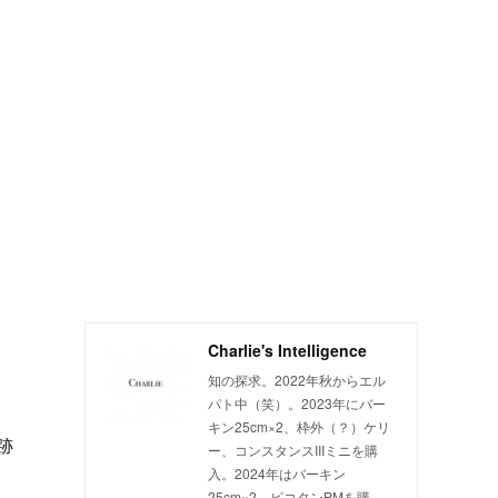
Charlie's Intelligence
知の探求。2022年秋からエル
パト中（笑）。2023年にバー
キン25cm×2、枠外（？）ケリ
跡
ー、コンスタンスIIIミニを購
入。2024年はバーキン
25cm×2、ピコタンPMを購