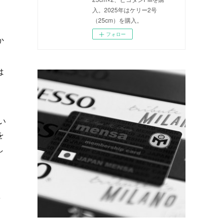
、
入。2025年はケリー2号
（25cm）を購入。
フォロー
か
は
い
を
し
を