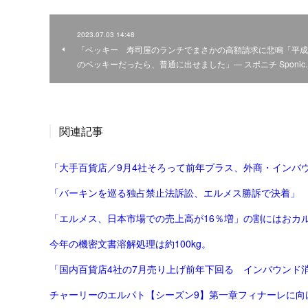
2023.07.03 14:48
「ベッキー 寿司屋のランチでまさかの高額請求に悲鳴「平成
のベッキーだったら、普通に出せました」― スポニチ Sponic
関連記事
「大手百貨店／9月4社そろって前年プラス、外商・インバウ
「バーキンを巡る独占禁止法訴訟、エルメス勝訴で決着」
「エルメス、日本市場での売上高が16％増」の割にはおカ
今年の機密文書溶解処理は約100kg。
「国内百貨店4社の7月売り上げ前年下回る インバウンド消費
チャーリーのエルパト【シーズン9】第一章フィナーレに向