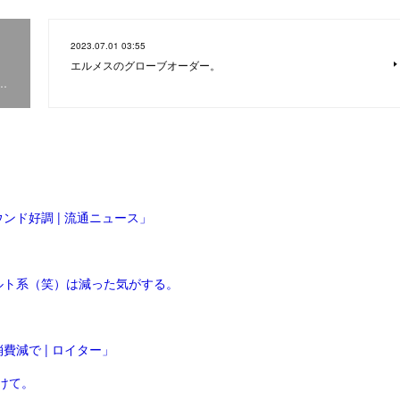
2023.07.01 03:55
エルメスのグローブオーダー。
…
ンド好調 | 流通ニュース」
ルト系（笑）は減った気がする。
減で | ロイター」
けて。