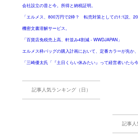
会社設立の昔と今。所得と納税証明。
「エルメス、800万円で2枠？ 転売対策としての1:1説、2
機密文書溶解サービス。
「百貨店免税売上高、軒並み4割減 - WWDJAPAN」
エルメス枠バッグの購入計画において、定番カラーが先か
「三崎優太氏「『土日くらい休みたい』って経営者いたら今す
記事人気ランキング（日）
記事人