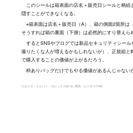
このシールは箱表面の店名＋販売日シールと柄続き
隠すことができなくなる。
※箱表面は店名＋販売日（A）、箱の側面2箇所は（
そうすれば箱の裏面（下側）は必然的にすり替えら
するとSNSやブログでは新品セキュリティシール
撮りたくな人が増えるかもしれないが）、正規組と
で購入することの価値が上がるだろう。
枠ありバッグだけでもやる価値があるんじゃない
エルメス・エルパト・ロレックス
(
213
)
商売・ビジネス
(
148
)