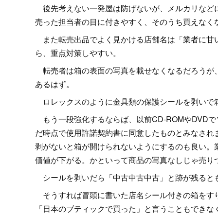
後先考えない一発屋は防げないが、メルカリなどに
売った担当者の目に付きやすく、そのうち買えなく
また転売出品でよく見かける店舗名は「業者に甘い
ら、重点対策しやすい。
転売者は箱の表面の写真を載せなくなるだろうが、
あるはず。
ロレックスのように金具類の保護シールを剥いで
もう一段強化するならば、以前CD-ROMやDVD
だ時点で使用許諾契約書に同意したものとみなされ
剥がないと箱が開けられないようにするのも良い。
価値が下がる。かといって商品の写真なしじゃ売り
シールを剥いだら「中古中古中古」と跡が残ると
そうすれば冒頭に書いた店名シール付きの箱をすり
「日本のブティックで買った」と言うこともできな