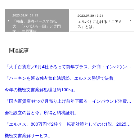
2023.08.01 01:13
2023.07.30 13:21
「梅毒、最多ペースで急拡
エルパトにおける「ニアミ
大 「パパ活も一因」と専門
ス」とは。
家 ｜ 共同通信」
関連記事
「大手百貨店／9月4社そろって前年プラス、外商・インバウンド好調 | 流通ニュース」
「バーキンを巡る独占禁止法訴訟、エルメス勝訴で決着」
今年の機密文書溶解処理は約100kg。
「国内百貨店4社の7月売り上げ前年下回る インバウンド消費減で | ロイター」
会社設立の昔と今。所得と納税証明。
「エルメス、800万円で2枠？ 転売対策としての1:1説、2025年版。ほぼ完結（？）編。」
機密文書溶解サービス。