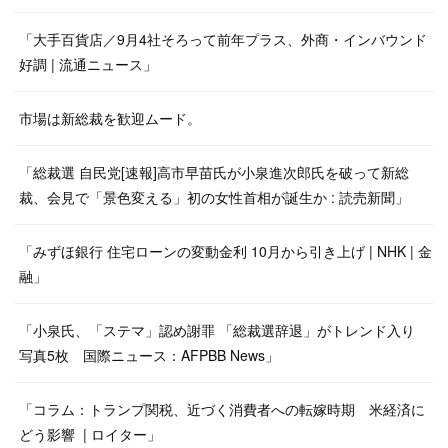
「大手百貨店／9月4社そろって前年プラス、外商・インバウンド
好調 | 流通ニュース」
市場は新総裁を歓迎ムード。
「総裁選 自民党[速報]高市早苗氏が小泉進次郎氏を破って新総
裁、会見で「景色変える」初の女性首相が誕生か : 読売新聞」
「みずほ銀行 住宅ローンの変動金利 10月から引き上げ | NHK | 金
融」
「小泉氏、「ステマ」認め謝罪 「総裁選辞退」がトレンド入り
写真5枚 国際ニュース：AFPBB News」
「コラム：トランプ関税、近づく消費者への転嫁時期 米経済に
どう影響 | ロイター」