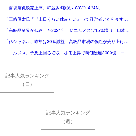
「百貨店免税売上高、軒並み4割減 - WWDJAPAN」
「三崎優太氏「『土日くらい休みたい』って経営者いたら今すぐ会社畳んだ方がいい」痛烈指摘に反響 - 芸能 : 日刊スポーツ」
「高級品業界が低迷した2024年、仏エルメスは15％増収 日本が成長をけん引 | Forbes」
「仏シャネル、昨年は30％減益－高級品市場の低迷が売り上げ直撃 - Bloomberg」
「エルメス、予想上回る増収－株価上昇で時価総額3000億ユーロ超 - Bloomberg」
記事人気ランキング
（日）
記事人気ランキング
（週）