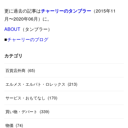
(
9
)
(
29
)
(
23
)
(
34
)
(
21
)
(
29
)
更に過去の記事は
チャーリーのタンブラー
（2015年11
(
15
)
(
16
)
(
33
)
(
31
)
(
39
)
(
24
)
月〜2020年06月）に。
(
24
)
ABOUT
(
12
（タンブラー）
)
(
26
)
(
31
)
(
23
)
(
42
)
■
チャーリーのブログ
(
8
)
(
19
)
(
27
)
(
31
)
(
40
)
(
24
)
(
17
)
(
13
)
(
29
)
(
26
)
カテゴリ
(
55
)
(
33
)
(
12
)
(
14
)
(
24
)
(
20
)
(
38
)
百貨店外商
(
46
)
(
65
)
(
12
)
(
26
)
(
14
)
(
20
)
(
20
)
エルメス・エルパト・ロレックス
(
213
)
(
19
)
(
19
)
(
46
)
(
31
)
サービス・おもてなし
(
170
)
(
37
)
(
27
)
(
58
)
買い物・デパート
(
339
)
(
20
)
(
10
)
物価
(
74
)