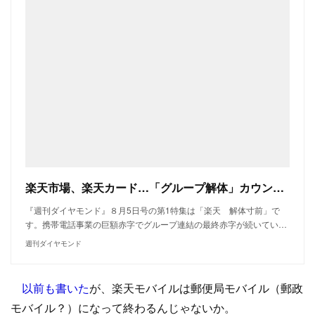
楽天市場、楽天カード…「グループ解体」カウントダウン！三木谷総帥に迫られる重大決断 | 週刊ダイヤモンドの見どころ | 週刊ダイヤモンド
『週刊ダイヤモンド』８月5日号の第1特集は「楽天 解体寸前」で
す。携帯電話事業の巨額赤字でグループ連結の最終赤字が続いてい…
週刊ダイヤモンド
以前も書いた
が、楽天モバイルは郵便局モバイル（郵政
モバイル？）になって終わるんじゃないか。