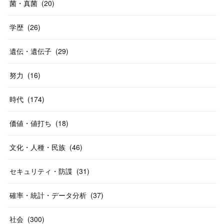
菌・真菌
(
20
)
学歴
(
26
)
遺伝・遺伝子
(
29
)
努力
(
16
)
時代
(
174
)
価値・値打ち
(
18
)
文化・人種・民族
(
46
)
セキュリティ・防諜
(
31
)
確率・統計・データ分析
(
37
)
社会
(
300
)