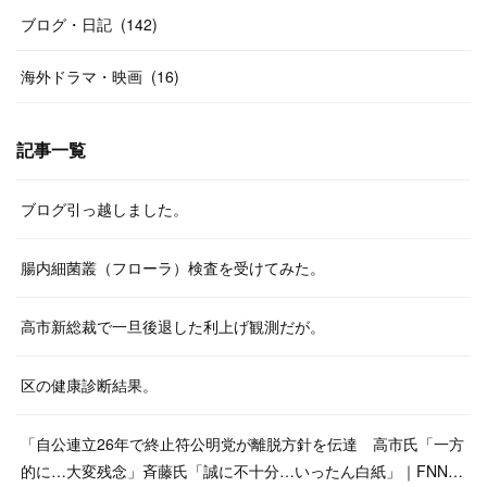
ブログ・日記
(
142
)
海外ドラマ・映画
(
16
)
記事一覧
ブログ引っ越しました。
腸内細菌叢（フローラ）検査を受けてみた。
高市新総裁で一旦後退した利上げ観測だが。
区の健康診断結果。
「自公連立26年で終止符公明党が離脱方針を伝達 高市氏「一方
的に…大変残念」斉藤氏「誠に不十分…いったん白紙」｜FNN…