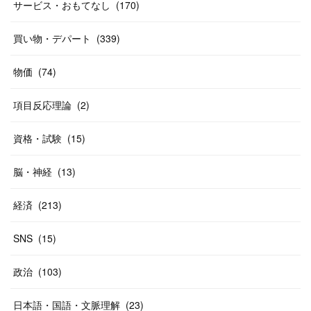
(
31
)
サービス・おもてなし
(
170
)
(
37
)
(
27
)
(
58
)
買い物・デパート
(
339
)
(
20
)
(
10
)
物価
(
74
)
(
40
)
項目反応理論
(
2
)
資格・試験
(
15
)
脳・神経
(
13
)
経済
(
213
)
SNS
(
15
)
政治
(
103
)
日本語・国語・文脈理解
(
23
)