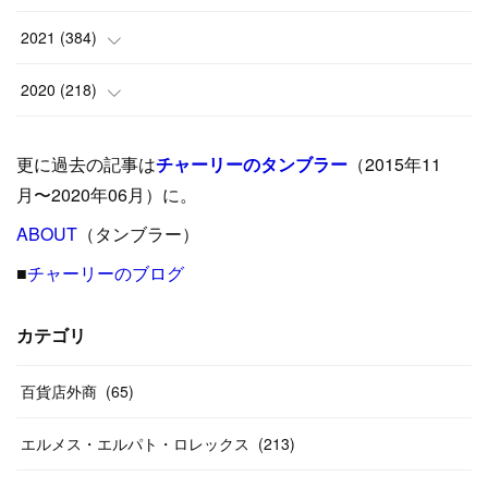
(
9
)
(
18
)
(
17
)
(
42
)
2021
(
384
)
(
5
)
(
17
)
(
35
)
(
37
)
(
9
)
2020
(
218
)
(
9
)
(
29
)
(
23
)
(
34
)
(
21
)
(
29
)
更に過去の記事は
チャーリーのタンブラー
（2015年11
(
15
)
(
16
)
(
33
)
(
31
)
(
39
)
(
24
)
月〜2020年06月）に。
(
24
)
ABOUT
(
12
（タンブラー）
)
(
26
)
(
31
)
(
23
)
(
42
)
■
チャーリーのブログ
(
8
)
(
19
)
(
27
)
(
31
)
(
40
)
(
24
)
(
17
)
(
13
)
(
29
)
(
26
)
カテゴリ
(
55
)
(
33
)
(
12
)
(
14
)
(
24
)
(
20
)
(
38
)
百貨店外商
(
46
)
(
65
)
(
12
)
(
26
)
(
14
)
(
20
)
(
20
)
エルメス・エルパト・ロレックス
(
213
)
(
19
)
(
19
)
(
46
)