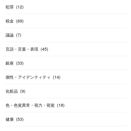
犯罪
(
12
)
税金
(
69
)
議論
(
7
)
言語・言葉・表現
(
45
)
銀座
(
33
)
個性・アイデンティティ
(
14
)
化粧品
(
9
)
色・色覚異常・視力・視覚
(
18
)
健康
(
53
)