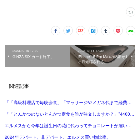
2023.10.15 17:30
2023.10.14 17:39
GINZA SIX カード終了。
iPhone 15 Pro Maxの納期が1
ヶ月短縮される。
関連記事
「「高級料理店で毎晩会食」「マッサージやメガネ代まで経費に」３年間で4000万円以上を私的に流用…「アントニオ猪木・最後の妻」の呆れた豪遊ぶり（猪木 啓介） | 現代ビジネス | 講談社」
「「とんかつのないとんかつ定食を誰が注文しますか？」”4400万円トラブル”で『RIZIN』が敗訴 | FRIDAYデジタル」
エルメスから今年は誕生日の花に代わってチョコレートが届いた。
2024年デパート、非デパート、エルメス買い物比率。