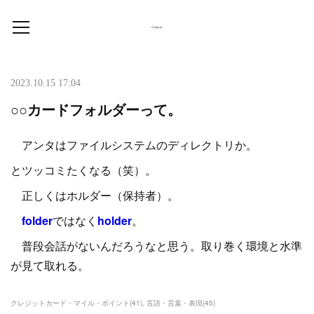
2023.10.15 17:04
○○カードフォルダーって。
アンタはファイルシステムのディレクトリか。
とツッコミたくなる（笑）。
正しくはホルダー（保持者）。
folder
ではなく
holder
。
普段会話がないんだろうなと思う。取り巻く環境と水準
が見て取れる。
クレジットカード・マイル・ポイント
(
41
)
言語・言葉・表現
(
45
)