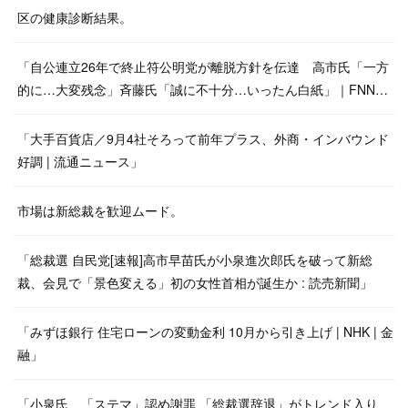
区の健康診断結果。
「自公連立26年で終止符公明党が離脱方針を伝達 高市氏「一方
的に…大変残念」斉藤氏「誠に不十分…いったん白紙」｜FNN…
「大手百貨店／9月4社そろって前年プラス、外商・インバウンド
好調 | 流通ニュース」
市場は新総裁を歓迎ムード。
「総裁選 自民党[速報]高市早苗氏が小泉進次郎氏を破って新総
裁、会見で「景色変える」初の女性首相が誕生か : 読売新聞」
「みずほ銀行 住宅ローンの変動金利 10月から引き上げ | NHK | 金
融」
「小泉氏、「ステマ」認め謝罪 「総裁選辞退」がトレンド入り