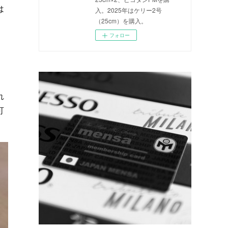
は
入。2025年はケリー2号
（25cm）を購入。
フォロー
れ
可