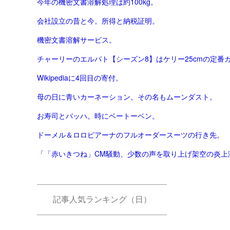
今年の機密文書溶解処理は約100kg。
会社設立の昔と今。所得と納税証明。
機密文書溶解サービス。
チャーリーのエルパト【シーズン8】はケリー25cmの定番
Wikipediaに4回目の寄付。
母の日に青いカーネーション。その名もムーンダスト。
お寿司とバッハ。時にベートーベン。
ドーメル＆ロロピアーナのフルオーダースーツの行き先。
「「赤いきつね」CM騒動、少数の声を取り上げ架空の炎上演出
記事人気ランキング（日）