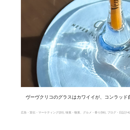
ヴーヴクリコのグラスはカワイイが、コンラッド
広告・宣伝・マーケティング
(
20
)
味覚・嗅覚、グルメ・香り
(
56
)
ブログ・日記
(
14