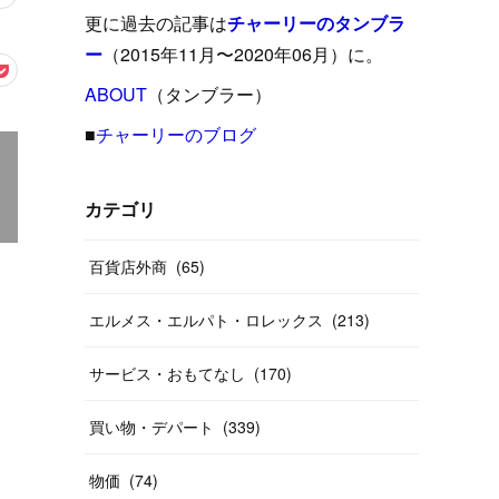
(
15
)
(
16
)
(
33
)
(
31
)
(
39
)
(
24
)
更に過去の記事は
チャーリーのタンブラ
(
24
)
(
12
)
(
26
)
ー
（2015年11月〜2020年06月）に。
(
31
)
(
23
)
(
42
)
(
8
)
(
19
)
(
27
)
(
31
)
ABOUT
(
40
（タンブラー）
)
(
24
)
(
17
)
(
13
)
(
29
)
(
26
)
(
55
)
■
チャーリーのブログ
(
33
)
(
12
)
(
14
)
(
24
)
(
20
)
(
38
)
(
46
)
(
12
)
(
26
)
(
14
)
(
20
)
(
20
)
カテゴリ
(
19
)
(
19
)
(
46
)
(
31
)
百貨店外商
(
65
)
(
37
)
(
27
)
(
58
)
エルメス・エルパト・ロレックス
(
213
)
(
20
)
(
10
)
(
40
)
サービス・おもてなし
(
170
)
買い物・デパート
(
339
)
物価
(
74
)