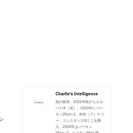
Charlie's Intelligence
知の探求。2022年秋からエル
パト中（笑）。2023年にバー
キン25cm×2、枠外（？）ケリ
シ
ー、コンスタンスIIIミニを購
入。2024年はバーキン
25cm×2、ピコタンPMを購