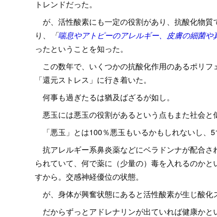
トレンドだった。
が、活性酸素にも一定の役割があり、抗酸化物質で
り、
「
喘息やアトピーのアレルギー、皮膚の細菌や
ったということを知った。
この数年で、いくつかの抗酸化作用のあるポリフェ
「還元ストレス」に行き着いた。
何事も過ぎたるは猶及ばざるが如し。
悪玉には悪玉の役割があるという点もまた社会と
「悪玉」とは100％悪玉もいるかもしれないし、5
抗アレルギー系鼻炎薬などにベラドンナが配合され
られていて、何で薬に（少量の）毒を入れるのかと
すから。交感神経優位の状態。
が、身体が興奮状態にあると活性酸素が生じ酸化
だからずっとアドレナリンが出ていれば健康かとい