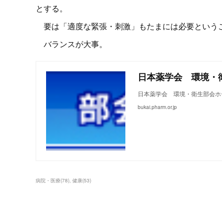
とする。
要は「適度な緊張・刺激」もたまには必要というこ
バランスが大事。
日本薬学会 環境・
日本薬学会 環境・衛生部会ホ
bukai.pharm.or.jp
病院・医療
(
78
)
健康
(
53
)