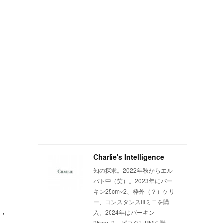
Charlie's Intelligence
知の探求。2022年秋からエル
パト中（笑）。2023年にバー
キン25cm×2、枠外（？）ケリ
ー、コンスタンスIIIミニを購
・
入。2024年はバーキン
25cm×2、ピコタンPMを購