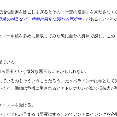
活性酸素を除去しすぎるとその「一定の役割」を果たさなく
真菌の感染など、病態の悪化に関わる可能性
」
があることがわ
ノール類を多めに摂取してみた際に自分の身体で感じ、この
似ている。
1％悪玉という微妙な悪玉もいるかもしれない。
ているのもそういうことだろう。元々ベラドンナは毒として
いうと、動物は危機に曝されるとアドレナリンが出て抵抗力が
ストレスを受ける。
うと老化が早まる（早死にする）のでアンチエイジングを必