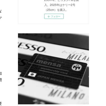
入。2025年はケリー2号
（25cm）を購入。
な
か
フォロー
知
増
要