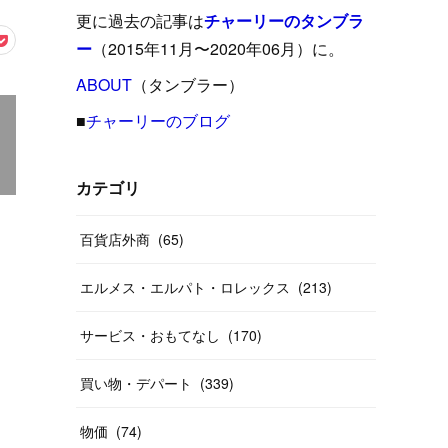
(
15
)
(
16
)
(
33
)
(
31
)
(
39
)
(
24
)
更に過去の記事は
チャーリーのタンブラ
(
24
)
(
12
)
(
26
)
ー
（2015年11月〜2020年06月）に。
(
31
)
(
23
)
(
42
)
(
8
)
(
19
)
(
27
)
(
31
)
ABOUT
(
40
（タンブラー）
)
(
24
)
(
17
)
(
13
)
(
29
)
(
26
)
(
55
)
■
チャーリーのブログ
(
33
)
(
12
)
(
14
)
(
24
)
(
20
)
(
38
)
(
46
)
(
12
)
(
26
)
(
14
)
(
20
)
(
20
)
カテゴリ
(
19
)
(
19
)
(
46
)
(
31
)
百貨店外商
(
65
)
(
37
)
(
27
)
(
58
)
エルメス・エルパト・ロレックス
(
213
)
(
20
)
(
10
)
(
40
)
サービス・おもてなし
(
170
)
買い物・デパート
(
339
)
物価
(
74
)