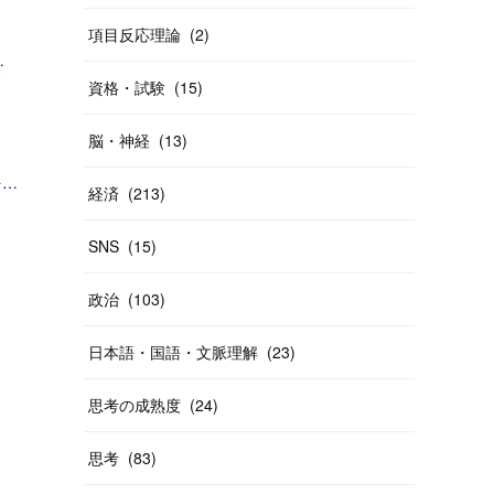
項目反応理論
(
2
)
| サンスター株式会社のプレスリリース」
資格・試験
(
15
)
脳・神経
(
13
)
「【第108回 腸内細菌と自閉スペクトラム症】こんなにも面白い医学の世界 からだのトリビア教えます｜プライマリケアと救急を中心とした総合誌：レジデントノートホームページへようこそ - 羊土社」
経済
(
213
)
SNS
(
15
)
政治
(
103
)
日本語・国語・文脈理解
(
23
)
思考の成熟度
(
24
)
思考
(
83
)