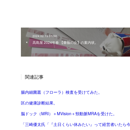
2024.02.19 05:38
高島屋 2024年春 【薔薇の会】の案内状。
関連記事
腸内細菌叢（フローラ）検査を受けてみた。
区の健康診断結果。
脳ドック（MRI）＋MVision＋頸動脈MRAを受けた。
「三崎優太氏「『土日くらい休みたい』って経営者いたら今す