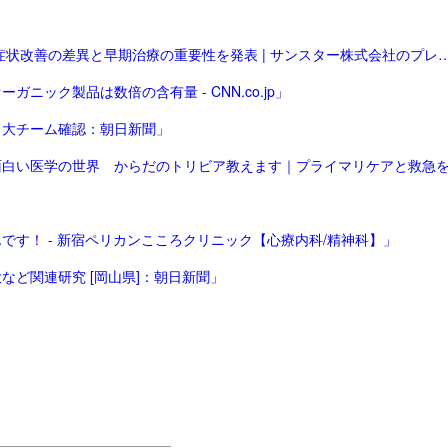
「関節リウマチ患者の歯周病治療における効果 病態による症状改善の差異と早期治療の重要性を発表 
ック製品は数倍の含有量 - CNN.co.jp」
日大チーム確認：朝日新聞」
す！ - 新宿ペリカンこころクリニック【心療内科/精神科】」
ど関連研究 [岡山県]：朝日新聞」