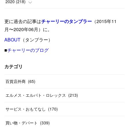
(
35
)
(
37
)
(
9
)
2020
(
218
)
(
9
)
(
29
)
(
23
)
(
34
)
(
21
)
(
29
)
更に過去の記事は
チャーリーのタンブラー
（2015年11
(
15
)
(
16
)
(
33
)
(
31
)
(
39
)
(
24
)
月〜2020年06月）に。
(
24
)
ABOUT
(
12
（タンブラー）
)
(
26
)
(
31
)
(
23
)
(
42
)
■
チャーリーのブログ
(
8
)
(
19
)
(
27
)
(
31
)
(
40
)
(
24
)
(
17
)
(
13
)
(
29
)
(
26
)
カテゴリ
(
55
)
(
33
)
(
12
)
(
14
)
(
24
)
(
20
)
(
38
)
百貨店外商
(
46
)
(
65
)
(
12
)
(
26
)
(
14
)
(
20
)
(
20
)
エルメス・エルパト・ロレックス
(
213
)
(
19
)
(
19
)
(
46
)
(
31
)
サービス・おもてなし
(
170
)
(
37
)
(
27
)
(
58
)
買い物・デパート
(
339
)