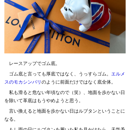
レースアップでゴム底。
ゴム底と言っても厚底ではなく、うっすらゴム。
エルメ
スのモカシンパリ
のように前面だけではなく底全体。
私も滑ると危ない年頃なので（笑）、地面を歩かない日
を除いて革底はもうやめようと思う。
言い換えると地面を歩かない日はルブタンということに
なる。
もし雨の日にルブタンを履いた私を見かけたら、天気予