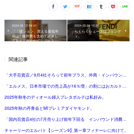
2024.03.13 09:41
2024.03.09 15:31
「「億ション」買える最低年
らくらくシューズはフェンデ
収は? 維持費も含めて試算し
ィ。
てみた | マイナビニュース」
関連記事
「大手百貨店／9月4社そろって前年プラス、外商・インバウンド好調 | 流通ニュース」
「エルメス、日本市場での売上高が16％増」の割にはおカルト系（笑）は減った気がする。
2025年秋冬のディオール婦人プレタポルテは私好み。
2025年秋の丹青会とMIプレミアダイヤモンド。
「国内百貨店4社の7月売り上げ前年下回る インバウンド消費減で | ロイター」
チャーリーのエルパト【シーズン9】第一章フィナーレに向けて。