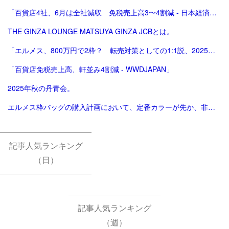
「百貨店4社、6月は全社減収 免税売上高3〜4割減 - 日本経済新聞」
THE GINZA LOUNGE MATSUYA GINZA JCBとは。
「エルメス、800万円で2枠？ 転売対策としての1:1説、2025年版。ほぼ完結（？）編。」
「百貨店免税売上高、軒並み4割減 - WWDJAPAN」
2025年秋の丹青会。
エルメス枠バッグの購入計画において、定番カラーが先か、非定番カラーが先か。
記事人気ランキング
（日）
記事人気ランキング
（週）