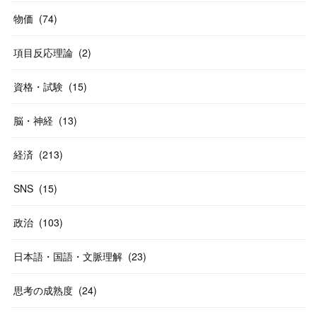
(
20
)
(
10
)
物価
(
74
)
(
40
)
項目反応理論
(
2
)
資格・試験
(
15
)
脳・神経
(
13
)
経済
(
213
)
SNS
(
15
)
政治
(
103
)
日本語・国語・文脈理解
(
23
)
思考の成熟度
(
24
)