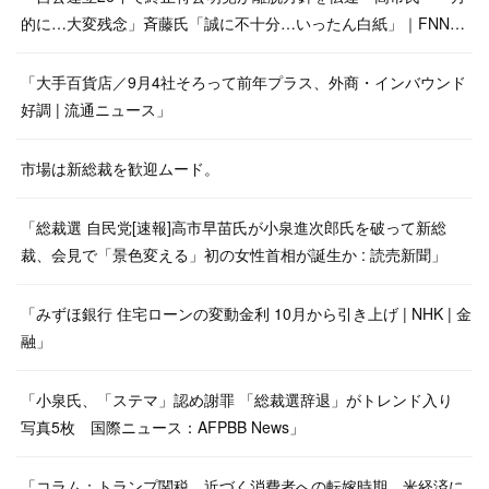
的に…大変残念」斉藤氏「誠に不十分…いったん白紙」｜FNN…
「大手百貨店／9月4社そろって前年プラス、外商・インバウンド
好調 | 流通ニュース」
市場は新総裁を歓迎ムード。
「総裁選 自民党[速報]高市早苗氏が小泉進次郎氏を破って新総
裁、会見で「景色変える」初の女性首相が誕生か : 読売新聞」
「みずほ銀行 住宅ローンの変動金利 10月から引き上げ | NHK | 金
融」
「小泉氏、「ステマ」認め謝罪 「総裁選辞退」がトレンド入り
写真5枚 国際ニュース：AFPBB News」
「コラム：トランプ関税、近づく消費者への転嫁時期 米経済に