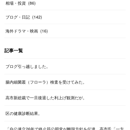
相場・投資
(
86
)
ブログ・日記
(
142
)
海外ドラマ・映画
(
16
)
記事一覧
ブログ引っ越しました。
腸内細菌叢（フローラ）検査を受けてみた。
高市新総裁で一旦後退した利上げ観測だが。
区の健康診断結果。
「自公連立26年で終止符公明党が離脱方針を伝達 高市氏「一方