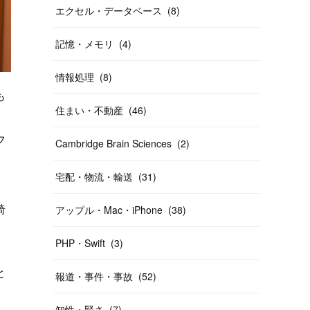
エクセル・データベース
(
8
)
記憶・メモリ
(
4
)
情報処理
(
8
)
も
住まい・不動産
(
46
)
フ
Cambridge Brain Sciences
(
2
)
宅配・物流・輸送
(
31
)
椅
アップル・Mac・iPhone
(
38
)
PHP・Swift
(
3
)
と
と
報道・事件・事故
(
52
)
知性・賢さ
(
7
)