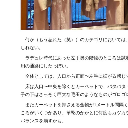
何か（もう忘れた（笑））のカテゴリにおいては、
しれない。
ラデュレ時代にあった左手奥の階段のところは試着
用の通路にしたっぽい。
全体としては、入口から正面〜左手に拡がる感じ
床は入口〜中央を除くとカーペットで、バタバタ・
子の下はさっそく巨大な毛玉のようなものがゴロゴ
またカーペットを押さえる金物が1メートル間隔く
ころがいくつかあり、革靴のかかとに何度もカツカ
バランスを崩すかも。