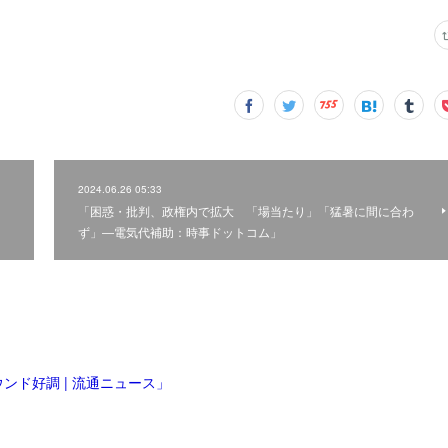
2024.06.26 05:33
「困惑・批判、政権内で拡大 「場当たり」「猛暑に間に合わ
ず」―電気代補助：時事ドットコム」
ンド好調 | 流通ニュース」