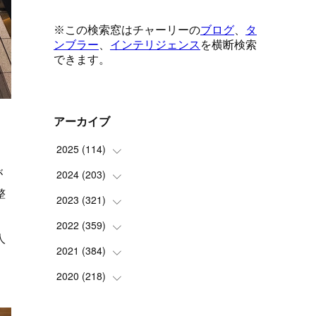
。
アーカイブ
2025
(
114
)
が
2024
(
203
(
1
)
)
整
(
8
)
2023
(
321
(
24
)
)
(
6
)
(
10
)
2022
(
359
(
25
)
)
人
(
9
)
(
18
)
(
17
)
2021
(
384
(
42
)
)
(
5
)
(
17
)
(
35
)
(
37
)
2020
(
218
(
9
)
)
(
9
)
(
29
)
(
23
)
(
34
)
(
21
)
(
29
)