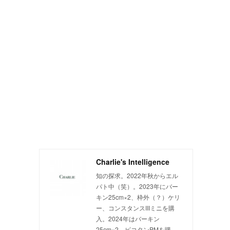
Charlie's Intelligence
知の探求。2022年秋からエル
パト中（笑）。2023年にバー
キン25cm×2、枠外（？）ケリ
ー、コンスタンスIIIミニを購
入。2024年はバーキン
25cm×2、ピコタンPMを購