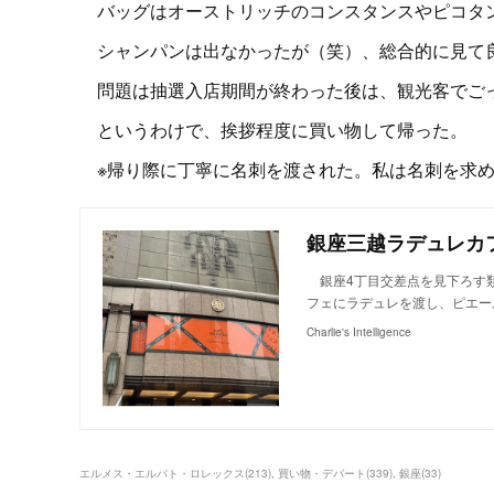
バッグはオーストリッチのコンスタンスやピコタン
シャンパンは出なかったが（笑）、総合的に見て
問題は抽選入店期間が終わった後は、観光客でごっ
というわけで、挨拶程度に買い物して帰った。
※帰り際に丁寧に名刺を渡された。私は名刺を求め
銀座三越ラデュレカ
銀座4丁目交差点を見下ろす類
フェにラデュレを渡し、ピエー
Charlie's Intelligence
エルメス・エルパト・ロレックス
(
213
)
買い物・デパート
(
339
)
銀座
(
33
)