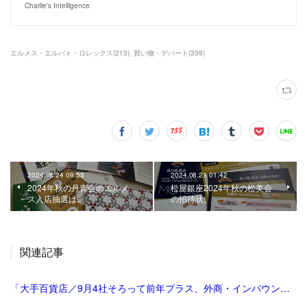
Charlie's Intelligence
エルメス・エルパト・ロレックス
(
213
)
買い物・デパート
(
339
)
2024.08.24 09:53
2024.08.21 01:42
2024年秋の丹青会のエルメ
松屋銀座2024年秋の松美会
ス入店抽選は。
の招待状。
関連記事
「大手百貨店／9月4社そろって前年プラス、外商・インバウンド好調 | 流通ニュース」