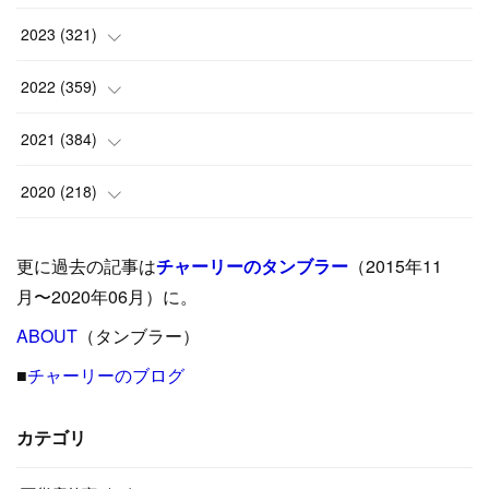
(
8
)
(
24
)
2023
(
321
)
(
6
)
(
10
)
(
25
)
2022
(
359
)
(
9
)
(
18
)
(
17
)
(
42
)
2021
(
384
)
(
5
)
(
17
)
(
35
)
(
37
)
(
9
)
2020
(
218
)
(
9
)
(
29
)
(
23
)
(
34
)
(
21
)
(
29
)
更に過去の記事は
チャーリーのタンブラー
（2015年11
(
15
)
(
16
)
(
33
)
(
31
)
(
39
)
(
24
)
月〜2020年06月）に。
(
24
)
ABOUT
(
12
（タンブラー）
)
(
26
)
(
31
)
(
23
)
(
42
)
■
チャーリーのブログ
(
8
)
(
19
)
(
27
)
(
31
)
(
40
)
(
24
)
(
17
)
(
13
)
(
29
)
(
26
)
カテゴリ
(
55
)
(
33
)
(
12
)
(
14
)
(
24
)