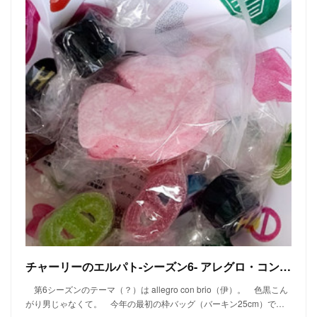
チャーリーのエルパト-シーズン6- アレグロ・コン・ブリオ
第6シーズンのテーマ（？）は allegro con brio（伊）。 色黒こん
がり男じゃなくて。 今年の最初の枠バッグ（バーキン25cm）で…