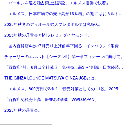
「バーキンを巡る独占禁止法訴訟、エルメス勝訴で決着」
「エルメス、日本市場での売上高が16％増」の割にはおカルト系（笑）は減った気がする。
2025年秋冬のディオール婦人プレタポルテは私好み。
2025年秋の丹青会とMIプレミアダイヤモンド。
「国内百貨店4社の7月売り上げ前年下回る インバウンド消費減で | ロイター」
チャーリーのエルパト【シーズン9】第一章フィナーレに向けて。
「百貨店4社、6月は全社減収 免税売上高3〜4割減 - 日本経済新聞」
THE GINZA LOUNGE MATSUYA GINZA JCBとは。
「エルメス、800万円で2枠？ 転売対策としての1:1説、2025年版。ほぼ完結（？）編。」
「百貨店免税売上高、軒並み4割減 - WWDJAPAN」
2025年秋の丹青会。