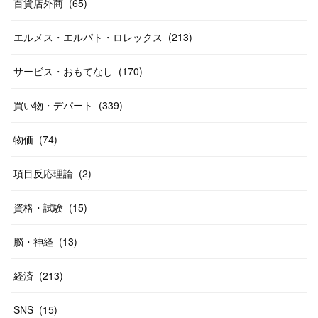
(
20
)
(
38
)
百貨店外商
(
46
)
(
65
)
(
12
)
(
26
)
(
14
)
(
20
)
(
20
)
エルメス・エルパト・ロレックス
(
213
)
(
19
)
(
19
)
(
46
)
(
31
)
サービス・おもてなし
(
170
)
(
37
)
(
27
)
(
58
)
買い物・デパート
(
339
)
(
20
)
(
10
)
物価
(
74
)
(
40
)
項目反応理論
(
2
)
資格・試験
(
15
)
脳・神経
(
13
)
経済
(
213
)
SNS
(
15
)