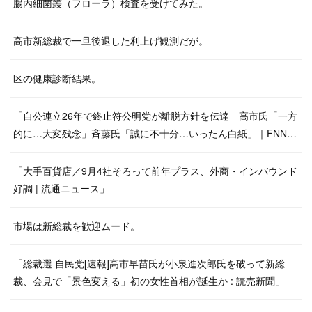
腸内細菌叢（フローラ）検査を受けてみた。
高市新総裁で一旦後退した利上げ観測だが。
区の健康診断結果。
「自公連立26年で終止符公明党が離脱方針を伝達 高市氏「一方
的に…大変残念」斉藤氏「誠に不十分…いったん白紙」｜FNN…
「大手百貨店／9月4社そろって前年プラス、外商・インバウンド
好調 | 流通ニュース」
市場は新総裁を歓迎ムード。
「総裁選 自民党[速報]高市早苗氏が小泉進次郎氏を破って新総
裁、会見で「景色変える」初の女性首相が誕生か : 読売新聞」