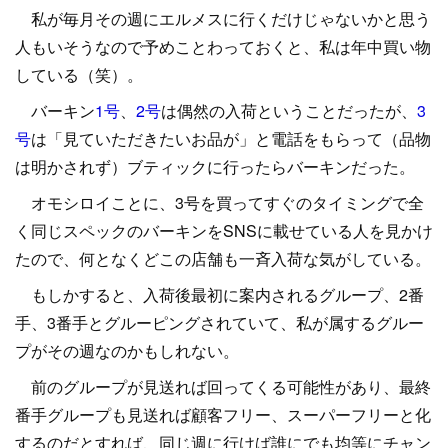
私が毎月その週にエルメスに行くだけじゃないかと思う
人もいそうなので予めことわっておくと、私は年中買い物
している（笑）。
バーキン
1号
、
2号
は偶然の入荷ということだったが、
3
号
は「見ていただきたいお品が」と電話をもらって（品物
は明かされず）ブティックに行ったらバーキンだった。
オモシロイことに、3号を買ってすぐのタイミングで全
く同じスペックのバーキンをSNSに載せている人を見かけ
たので、何となくどこの店舗も一斉入荷な気がしている。
もしかすると、入荷後最初に案内されるグループ、2番
手、3番手とグルーピングされていて、私が属するグルー
プがその週なのかもしれない。
前のグループが見送れば回ってくる可能性があり、最終
番手グループも見送れば顧客フリー、スーパーフリーと化
するのだとすれば、同じ週に行けば誰にでも均等にチャン