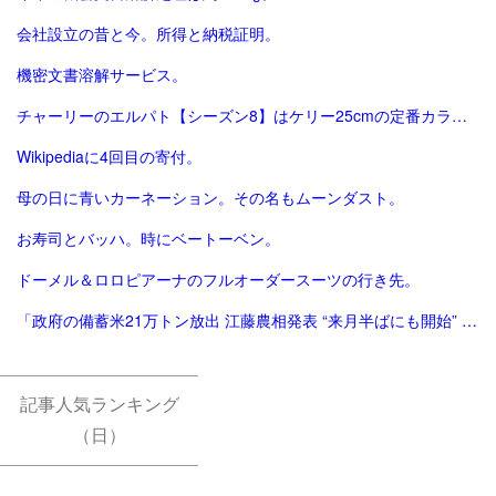
会社設立の昔と今。所得と納税証明。
機密文書溶解サービス。
チャーリーのエルパト【シーズン8】はケリー25cmの定番カラーで終了。
Wikipediaに4回目の寄付。
母の日に青いカーネーション。その名もムーンダスト。
お寿司とバッハ。時にベートーベン。
ドーメル＆ロロピアーナのフルオーダースーツの行き先。
「政府の備蓄米21万トン放出 江藤農相発表 “来月半ばにも開始” | NHK | 農林水産省」
記事人気ランキング
（日）