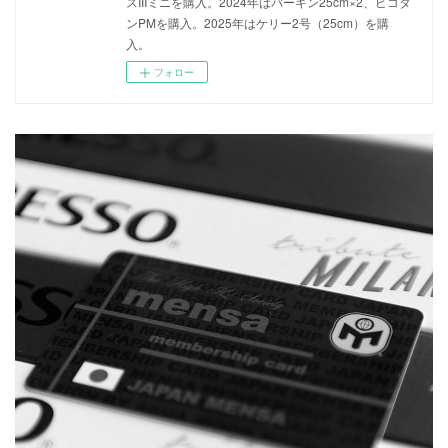
スIIIミニを購入。2024年はバーキン25cm×2、ピコタ
ンPMを購入。2025年はケリー2号（25cm）を購
入。
フォロー