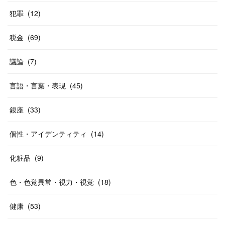
犯罪
(
12
)
税金
(
69
)
議論
(
7
)
言語・言葉・表現
(
45
)
銀座
(
33
)
個性・アイデンティティ
(
14
)
化粧品
(
9
)
色・色覚異常・視力・視覚
(
18
)
健康
(
53
)