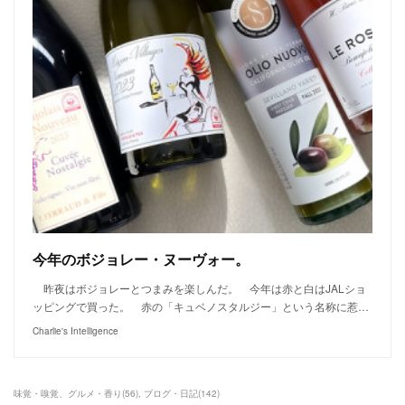
今年のボジョレー・ヌーヴォー。
昨夜はボジョレーとつまみを楽しんだ。 今年は赤と白はJALショ
ッピングで買った。 赤の「キュベノスタルジー」という名称に惹…
Charlie's Intelligence
味覚・嗅覚、グルメ・香り
(
56
)
ブログ・日記
(
142
)