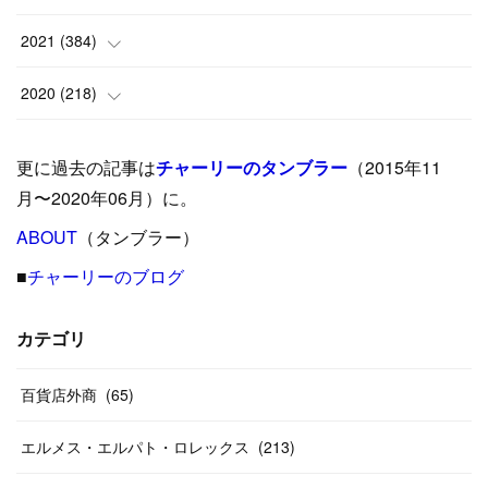
(
9
)
(
18
)
(
17
)
(
42
)
2021
(
384
)
(
5
)
(
17
)
(
35
)
(
37
)
(
9
)
2020
(
218
)
(
9
)
(
29
)
(
23
)
(
34
)
(
21
)
(
29
)
更に過去の記事は
チャーリーのタンブラー
（2015年11
(
15
)
(
16
)
(
33
)
(
31
)
(
39
)
(
24
)
月〜2020年06月）に。
(
24
)
ABOUT
(
12
（タンブラー）
)
(
26
)
(
31
)
(
23
)
(
42
)
■
チャーリーのブログ
(
8
)
(
19
)
(
27
)
(
31
)
(
40
)
(
24
)
(
17
)
(
13
)
(
29
)
(
26
)
カテゴリ
(
55
)
(
33
)
(
12
)
(
14
)
(
24
)
(
20
)
(
38
)
百貨店外商
(
46
)
(
65
)
(
12
)
(
26
)
(
14
)
(
20
)
(
20
)
エルメス・エルパト・ロレックス
(
213
)
(
19
)