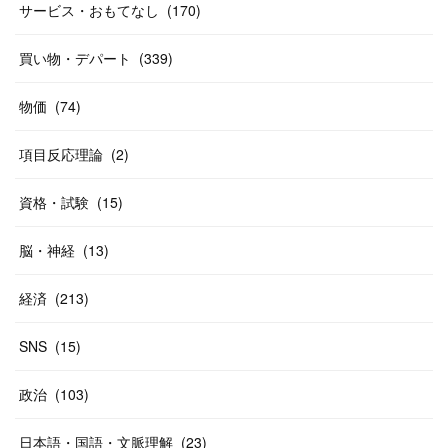
(
19
)
(
46
)
(
31
)
サービス・おもてなし
(
170
)
(
37
)
(
27
)
(
58
)
買い物・デパート
(
339
)
(
20
)
(
10
)
物価
(
74
)
(
40
)
項目反応理論
(
2
)
資格・試験
(
15
)
脳・神経
(
13
)
経済
(
213
)
SNS
(
15
)
政治
(
103
)
日本語・国語・文脈理解
(
23
)