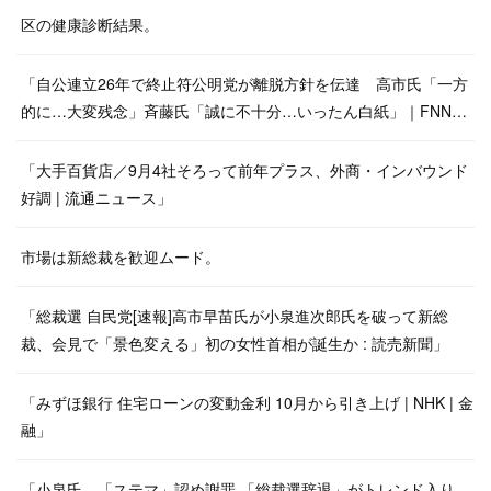
区の健康診断結果。
「自公連立26年で終止符公明党が離脱方針を伝達 高市氏「一方
的に…大変残念」斉藤氏「誠に不十分…いったん白紙」｜FNN…
「大手百貨店／9月4社そろって前年プラス、外商・インバウンド
好調 | 流通ニュース」
市場は新総裁を歓迎ムード。
「総裁選 自民党[速報]高市早苗氏が小泉進次郎氏を破って新総
裁、会見で「景色変える」初の女性首相が誕生か : 読売新聞」
「みずほ銀行 住宅ローンの変動金利 10月から引き上げ | NHK | 金
融」
「小泉氏、「ステマ」認め謝罪 「総裁選辞退」がトレンド入り