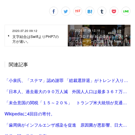
2020.07.19 12:18
2020.07.20 09:12
「コロナ禍｢経済優先｣したス
文字結合はSwiftよりPHP7の
ウェーデンの悲惨 | The New
方が速い。
York Times | 東洋経済オン…
関連記事
「小泉氏、「ステマ」認め謝罪 「総裁選辞退」がトレンド入り 写真5枚 国際ニュース：AFPBB News」
「日本人、過去最大の９０万人減 外国人人口は最多３６７万人―総務省：時事ドットコム」
「未合意国の関税「１５～２０％」 トランプ米大統領が見通し：時事ドットコム」
Wikipediaに4回目の寄付。
「歯周病がインフルエンザ感染を促進 原因菌が悪影響、日大チーム確認：朝日新聞」