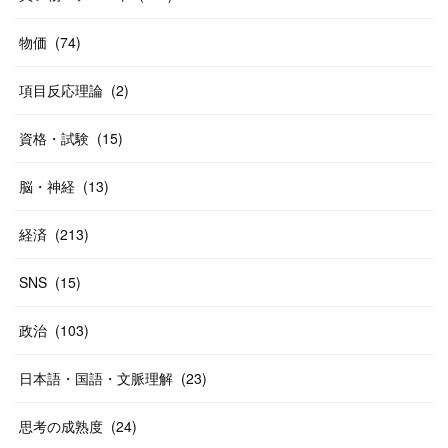
(
20
)
(
10
)
物価
(
74
)
(
40
)
項目反応理論
(
2
)
資格・試験
(
15
)
脳・神経
(
13
)
経済
(
213
)
SNS
(
15
)
政治
(
103
)
日本語・国語・文脈理解
(
23
)
思考の成熟度
(
24
)