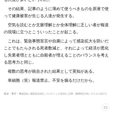
その結果、記事のように薄めて使うべきものを原液で使
って健康被害が生じる人達が発生する。
空気を読むとか文脈理解とか全体理解に乏しい者が報道
の現場に立つとこういったことが起こる。
これは、緊急事態宣言や自粛によって感染拡大を防いだ
ことでもたらされる死者数減と、それによって経済が悪化
し失業者増とともに自殺者が増えることのバランスを考え
る思考力と同じ。
複数の思考が統合された結果として英知がある。
単細胞（笑）報道禁止。不安を煽るだけだから。
報道・事件・事故
(
52
)
感染症
(
225
)
パンデミック
(
244
)
心理・精神性
(
163
)
ウイルス
(
217
)