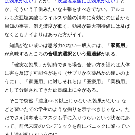
は効果がない
」とか、「
次亜塩素酸には効果がない
」と
か、そういう子供みたいな主張をすべきでない。アルコー
ルも次亜塩素酸もウイルスや菌の消毒に有効なのは昔から
周知の事実。例え濃度が低く、効果が最大期待値には及ば
なくともナイよりはあった方がイイ。
知識がない或いは思考力のない一般人には、
「家庭用」
が意味するところの
合理的選択という最適解
がある。
「確実な効果」が期待できる場合、使い方を誤れば人体
に害を及ぼす可能性があり（サプリか医薬品かの違いのよ
うに）、「家庭用」に対しそれらは「医療用」「業務用」
として分類されてきた延長線上に今がある。
そこで突然「濃度○○％以上じゃないと効果がない」な
どと習いたての学生のような拘りを示すべきじゃない。た
だでさえ消毒液もマスクも手に入りづらいという状況にあ
って、前代未聞のパンデミックを前にパニックに陥ってい
る人達が多いというのに。