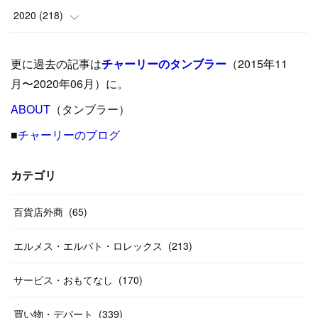
(
5
)
(
17
)
(
35
)
(
37
)
(
9
)
2020
(
218
)
(
9
)
(
29
)
(
23
)
(
34
)
(
21
)
(
29
)
更に過去の記事は
チャーリーのタンブラー
（2015年11
(
15
)
(
16
)
(
33
)
(
31
)
(
39
)
(
24
)
月〜2020年06月）に。
(
24
)
ABOUT
(
12
（タンブラー）
)
(
26
)
(
31
)
(
23
)
(
42
)
■
チャーリーのブログ
(
8
)
(
19
)
(
27
)
(
31
)
(
40
)
(
24
)
(
17
)
(
13
)
(
29
)
(
26
)
カテゴリ
(
55
)
(
33
)
(
12
)
(
14
)
(
24
)
(
20
)
(
38
)
百貨店外商
(
46
)
(
65
)
(
12
)
(
26
)
(
14
)
(
20
)
(
20
)
エルメス・エルパト・ロレックス
(
213
)
(
19
)
(
19
)
(
46
)
(
31
)
サービス・おもてなし
(
170
)
(
37
)
(
27
)
(
58
)
買い物・デパート
(
339
)