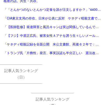
格差の話。共生・共存。
「「とんかつのないとんかつ定食を誰が注文しますか？」”4400万円トラブル”で『RIZIN』が敗訴 | FRIDAYデジタル」
「CIA東京支局の存在、日米が公表に反対 ケネディ暗殺文書で判明 [トランプ再来]：朝日新聞」
「【医師監修】発達障害と風呂キャンは実は関係しているんです！ - 新宿ペリカンこころクリニック【心療内科/精神科】」
「【フジ】中居正広氏、被害女性Ａアナを誘う生々しいメール 複数人で会食提案→実際は集めず 店予約せず→マンション Ａアナ「嫌な気がした」/芸能/デイリースポーツ online」
「ケネディ暗殺記録を全面公開 米公文書館、死後６２年で：時事ドットコム」
「トランプ氏「片務性」発言、事実誤認も半分正しい 憲法改正、安保3文書見直しが必要 - 産経ニュース」
記事人気ランキング
（日）
記事人気ランキング