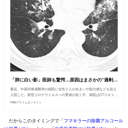
「肺に白い影」医師も驚愕…原因はまさかの“過剰コロナ対策”
最近、中国河南省鄭州の病院に女性２人がめまいや脱力感などを訴え
入院した。新型コロナウイルスへの警戒が続く中、病院はCTスキャ…
FNNプライムオンライン
だからこのタイミングで「
フマキラーの除菌アルコール