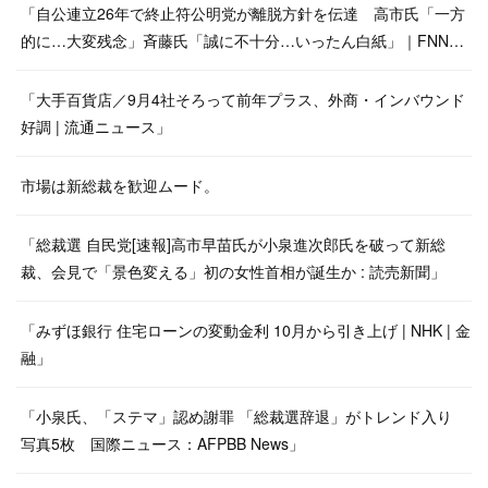
「自公連立26年で終止符公明党が離脱方針を伝達 高市氏「一方
的に…大変残念」斉藤氏「誠に不十分…いったん白紙」｜FNN…
「大手百貨店／9月4社そろって前年プラス、外商・インバウンド
好調 | 流通ニュース」
市場は新総裁を歓迎ムード。
「総裁選 自民党[速報]高市早苗氏が小泉進次郎氏を破って新総
裁、会見で「景色変える」初の女性首相が誕生か : 読売新聞」
「みずほ銀行 住宅ローンの変動金利 10月から引き上げ | NHK | 金
融」
「小泉氏、「ステマ」認め謝罪 「総裁選辞退」がトレンド入り
写真5枚 国際ニュース：AFPBB News」