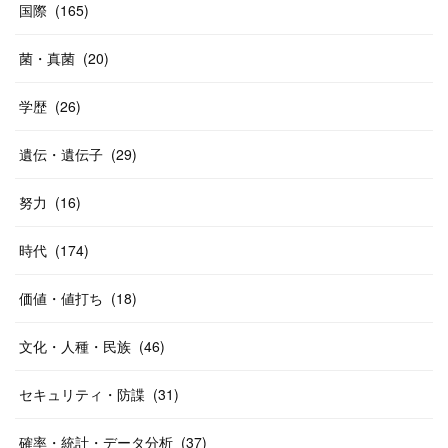
国際
(
165
)
菌・真菌
(
20
)
学歴
(
26
)
遺伝・遺伝子
(
29
)
努力
(
16
)
時代
(
174
)
価値・値打ち
(
18
)
文化・人種・民族
(
46
)
セキュリティ・防諜
(
31
)
確率・統計・データ分析
(
37
)