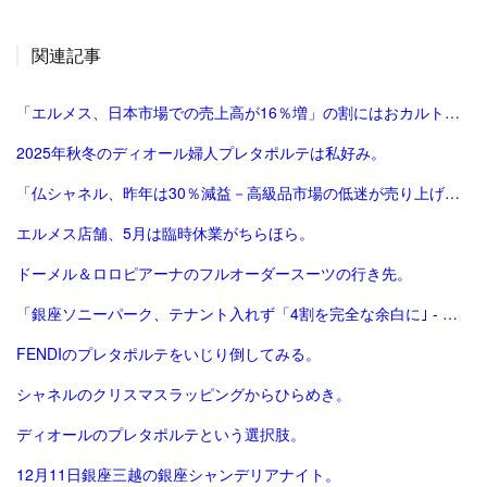
関連記事
「エルメス、日本市場での売上高が16％増」の割にはおカルト系（笑）は減った気がする。
2025年秋冬のディオール婦人プレタポルテは私好み。
「仏シャネル、昨年は30％減益－高級品市場の低迷が売り上げ直撃 - Bloomberg」
エルメス店舗、5月は臨時休業がちらほら。
ドーメル＆ロロピアーナのフルオーダースーツの行き先。
「銀座ソニーパーク、テナント入れず「4割を完全な余白に｣ - 日本経済新聞」
FENDIのプレタポルテをいじり倒してみる。
シャネルのクリスマスラッピングからひらめき。
ディオールのプレタポルテという選択肢。
12月11日銀座三越の銀座シャンデリアナイト。