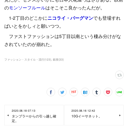
の
モンソーフルール
はそこそこ良かったんだが。
1-2丁目のどこかに
ニコライ・バーグマン
でも登場すれ
ばいとをかしィと願いつつ。
ファストファッションは5丁目以南という棲み分けがな
されていたのが崩れた。
ファッション・スタイル・流行
(
123
)
銀座
(
33
)
2020.08.18 07:13
2020.08.16 12:42
タンブラーからの引っ越し確
10Gイーサネット。
定。