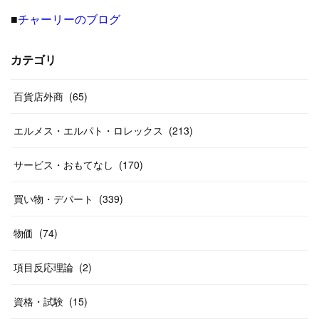
■
チャーリーのブログ
(
8
)
(
19
)
(
27
)
(
31
)
(
40
)
(
24
)
(
17
)
(
13
)
(
29
)
(
26
)
カテゴリ
(
55
)
(
33
)
(
12
)
(
14
)
(
24
)
(
20
)
(
38
)
百貨店外商
(
46
)
(
65
)
(
12
)
(
26
)
(
14
)
(
20
)
(
20
)
エルメス・エルパト・ロレックス
(
213
)
(
19
)
(
19
)
(
46
)
(
31
)
サービス・おもてなし
(
170
)
(
37
)
(
27
)
(
58
)
買い物・デパート
(
339
)
(
20
)
(
10
)
物価
(
74
)
(
40
)
項目反応理論
(
2
)
資格・試験
(
15
)