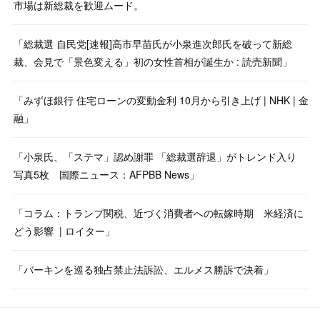
市場は新総裁を歓迎ムード。
「総裁選 自民党[速報]高市早苗氏が小泉進次郎氏を破って新総
裁、会見で「景色変える」初の女性首相が誕生か : 読売新聞」
「みずほ銀行 住宅ローンの変動金利 10月から引き上げ | NHK | 金
融」
「小泉氏、「ステマ」認め謝罪 「総裁選辞退」がトレンド入り
写真5枚 国際ニュース：AFPBB News」
「コラム：トランプ関税、近づく消費者への転嫁時期 米経済に
どう影響 | ロイター」
「バーキンを巡る独占禁止法訴訟、エルメス勝訴で決着」