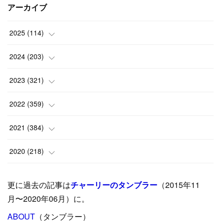
アーカイブ
2025
(
114
)
(
1
)
2024
(
203
)
(
8
)
(
24
)
2023
(
321
)
(
6
)
(
10
)
(
25
)
2022
(
359
)
(
9
)
(
18
)
(
17
)
(
42
)
2021
(
384
)
(
5
)
(
17
)
(
35
)
(
37
)
(
9
)
2020
(
218
)
(
9
)
(
29
)
(
23
)
(
34
)
(
21
)
(
29
)
更に過去の記事は
チャーリーのタンブラー
（2015年11
(
15
)
(
16
)
(
33
)
(
31
)
(
39
)
(
24
)
月〜2020年06月）に。
(
24
)
ABOUT
(
12
（タンブラー）
)
(
26
)
(
31
)
(
23
)
(
42
)