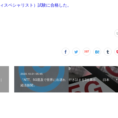
ティスペシャリスト）試験に合格した。
2020.10.01 05:45
|
「NTT、5G普及で世界に出遅れ 行き詰まる3社寡占 :日本
経済新聞」