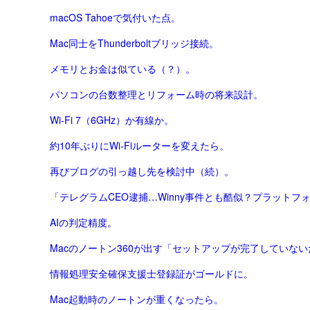
macOS Tahoeで気付いた点。
Mac同士をThunderboltブリッジ接続。
メモリとお金は似ている（？）。
パソコンの台数整理とリフォーム時の将来設計。
Wi-Fi 7（6GHz）か有線か。
約10年ぶりにWi-Fiルーターを変えたら。
再びブログの引っ越し先を検討中（続）。
AIの判定精度。
Macのノートン360が出す「セットアップが完了していない
情報処理安全確保支援士登録証がゴールドに。
Mac起動時のノートンが重くなったら。