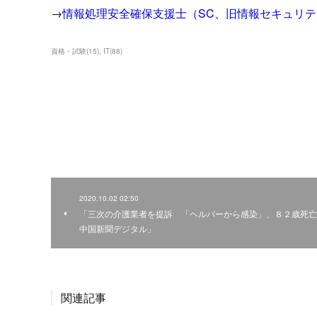
→
情報処理安全確保支援士（SC、旧情報セキュリ
資格・試験
(
15
)
IT
(
88
)
2020.10.02 02:50
「三次の介護業者を提訴 「ヘルパーから感染」、８２歳死亡 
中国新聞デジタル」
関連記事