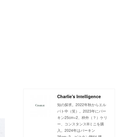
Charlie's Intelligence
知の探求。2022年秋からエル
パト中（笑）。2023年にバー
キン25cm×2、枠外（？）ケリ
ー、コンスタンスIIIミニを購
入。2024年はバーキン
25cm×2、ピコタンPMを購