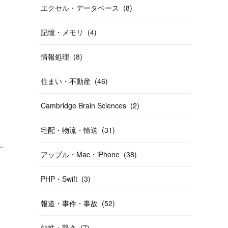
エクセル・データベース
(
8
)
記憶・メモリ
(
4
)
情報処理
(
8
)
住まい・不動産
(
46
)
Cambridge Brain Sciences
(
2
)
宅配・物流・輸送
(
31
)
ゆき氏「Facebook詐欺広告のほうがよほどまずい」 | 経済・IT | ABEMA TIMES | アベマタイ」
アップル・Mac・iPhone
(
38
)
PHP・Swift
(
3
)
報道・事件・事故
(
52
)
知性・賢さ
(
7
)