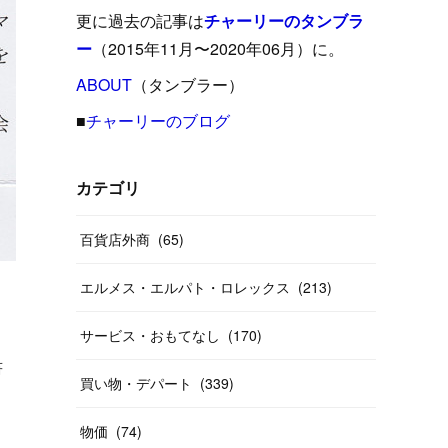
(
15
)
(
16
)
(
33
)
(
31
)
(
39
)
(
24
)
更に過去の記事は
チャーリーのタンブラ
(
24
)
(
12
)
(
26
)
ー
（2015年11月〜2020年06月）に。
(
31
)
(
23
)
(
42
)
(
8
)
(
19
)
(
27
)
(
31
)
ABOUT
(
40
（タンブラー）
)
(
24
)
(
17
)
(
13
)
(
29
)
(
26
)
(
55
)
■
チャーリーのブログ
(
33
)
(
12
)
(
14
)
(
24
)
(
20
)
(
38
)
(
46
)
(
12
)
(
26
)
(
14
)
(
20
)
(
20
)
カテゴリ
(
19
)
(
19
)
(
46
)
(
31
)
百貨店外商
(
65
)
(
37
)
(
27
)
(
58
)
エルメス・エルパト・ロレックス
(
213
)
(
20
)
(
10
)
(
40
)
サービス・おもてなし
(
170
)
書
買い物・デパート
(
339
)
物価
(
74
)